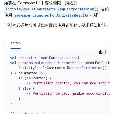
如要在 Compose UI 中要求權限，請搭配
ActivityResultContracts.RequestPermission()
合約
使用
rememberLauncherForActivityResult()
API。
下列程式碼片段說明如何回應使用者互動，要求通知權限：
Kotlin
val
context
=
LocalContext
.
current
val
permissionLauncher
=
rememberLauncherForActivi
ActivityResultContracts
.
RequestPermission
()
)
{
isGranted
-
if
(
isGranted
)
{
// Permission granted, you can now send no
}
else
{
// Permission denied, handle accordingly.
}
}
// ... in your UI ...