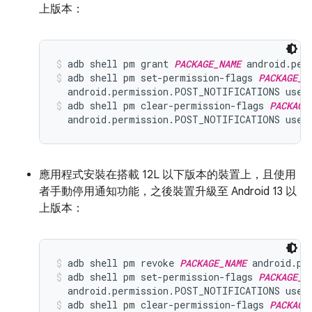
上版本：
adb shell pm grant 
PACKAGE_NAME
 android.per
adb shell pm set-permission-flags 
PACKAGE_N
  android.permission.POST_NOTIFICATIONS user
adb shell pm clear-permission-flags 
PACKAGE
  android.permission.POST_NOTIFICATIONS user
應用程式安裝在搭載 12L 以下版本的裝置上，且使用
者手動停用通知功能，之後裝置升級至 Android 13 以
上版本：
adb shell pm revoke 
PACKAGE_NAME
 android.pe
adb shell pm set-permission-flags 
PACKAGE_N
  android.permission.POST_NOTIFICATIONS user
adb shell pm clear-permission-flags 
PACKAGE