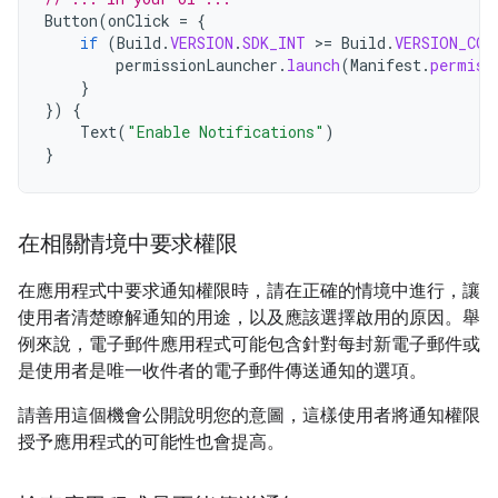
Button
(
onClick
=
{
if
(
Build
.
VERSION
.
SDK_INT
>
=
Build
.
VERSION_COD
permissionLauncher
.
launch
(
Manifest
.
permiss
}
})
{
Text
(
"Enable Notifications"
)
}
在相關情境中要求權限
在應用程式中要求通知權限時，請在正確的情境中進行，讓
使用者清楚瞭解通知的用途，以及應該選擇啟用的原因。舉
例來說，電子郵件應用程式可能包含針對每封新電子郵件或
是使用者是唯一收件者的電子郵件傳送通知的選項。
請善用這個機會公開說明您的意圖，這樣使用者將通知權限
授予應用程式的可能性也會提高。