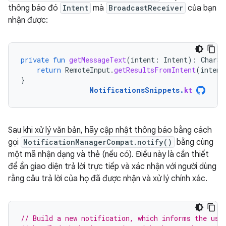
thông báo đó
Intent
mà
BroadcastReceiver
của bạn
nhận được:
private
fun
getMessageText
(
intent
:
Intent
):
CharSe
return
RemoteInput
.
getResultsFromIntent
(
intent
}
NotificationsSnippets
.
kt
Sau khi xử lý văn bản, hãy cập nhật thông báo bằng cách
gọi
NotificationManagerCompat.notify()
bằng cùng
một mã nhận dạng và thẻ (nếu có). Điều này là cần thiết
để ẩn giao diện trả lời trực tiếp và xác nhận với người dùng
rằng câu trả lời của họ đã được nhận và xử lý chính xác.
// Build a new notification, which informs the use