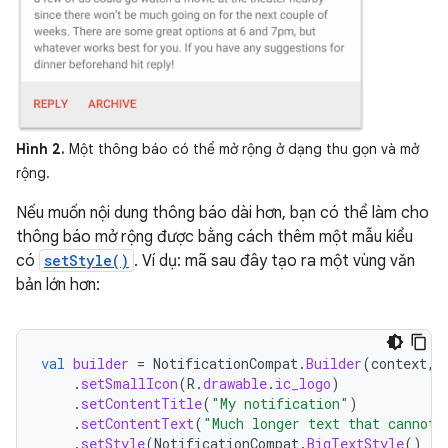
Hình 2.
Một thông báo có thể mở rộng ở dạng thu gọn và mở
rộng.
Nếu muốn nội dung thông báo dài hơn, bạn có thể làm cho
thông báo mở rộng được bằng cách thêm một mẫu kiểu
có
setStyle()
. Ví dụ: mã sau đây tạo ra một vùng văn
bản lớn hơn:
val
builder
=
NotificationCompat
.
Builder
(
context
,
.
setSmallIcon
(
R
.
drawable
.
ic_logo
)
.
setContentTitle
(
"My notification"
)
.
setContentText
(
"Much longer text that cannot 
.
setStyle
(
NotificationCompat
.
BigTextStyle
()