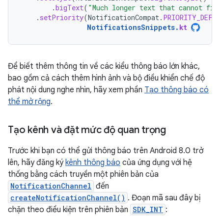
.
bigText
(
"Much longer text that cannot fit
.
setPriority
(
NotificationCompat
.
PRIORITY_DEFA
NotificationsSnippets
.
kt
Để biết thêm thông tin về các kiểu thông báo lớn khác,
bao gồm cả cách thêm hình ảnh và bộ điều khiển chế độ
phát nội dung nghe nhìn, hãy xem phần
Tạo thông báo có
thể mở rộng
.
Tạo kênh và đặt mức độ quan trọng
Trước khi bạn có thể gửi thông báo trên Android 8.0 trở
lên, hãy đăng ký
kênh thông báo
của ứng dụng với hệ
thống bằng cách truyền một phiên bản của
NotificationChannel
đến
createNotificationChannel()
. Đoạn mã sau đây bị
chặn theo điều kiện trên phiên bản
SDK_INT
: