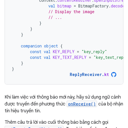
context
.
contentResolver
.
openInputStrea
val
bitmap
=
BitmapFactory
.
decodeS
// Display the image
// ...
}
}
}
companion
object
{
const
val
KEY_REPLY
=
"key_reply"
const
val
KEY_TEXT_REPLY
=
"key_text_repl
}
}
ReplyReceiver
.
kt
Khi làm việc với thông báo mới này, hãy sử dụng ngữ cảnh
được truyền đến phương thức
onReceive()
của bộ nhận
tín hiệu truyền tin.
Thêm câu trả lời vào cuối thông báo bằng cách gọi