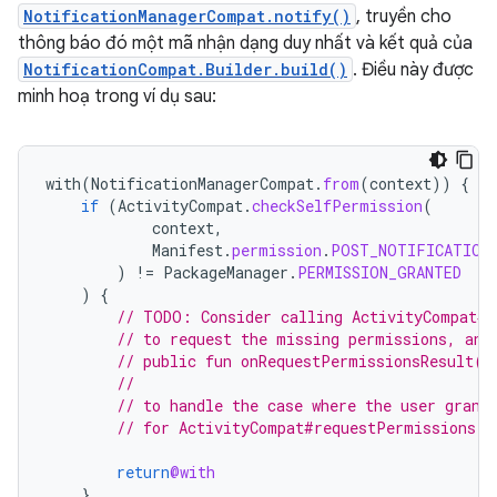
NotificationManagerCompat.notify()
, truyền cho
thông báo đó một mã nhận dạng duy nhất và kết quả của
NotificationCompat.Builder.build()
. Điều này được
minh hoạ trong ví dụ sau:
with
(
NotificationManagerCompat
.
from
(
context
))
{
if
(
ActivityCompat
.
checkSelfPermission
(
context
,
Manifest
.
permission
.
POST_NOTIFICATION
)
!=
PackageManager
.
PERMISSION_GRANTED
)
{
// TODO: Consider calling ActivityCompat#r
// to request the missing permissions, and
// public fun onRequestPermissionsResult(r
//                                        
// to handle the case where the user grant
// for ActivityCompat#requestPermissions f
return
@with
}