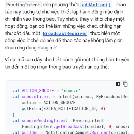
PendingIntent
đến phương thức
addAction()
. Thao
tác này tương tự như việc thiết lập hành động mặc định
khi nhấn vào thông báo. Tuy nhiên, thay vì khởi chạy một
hoạt động, bạn có thể làm những việc khác, chẳng hạn
như bắt đầu một
BroadcastReceiver
thực hiện một
công việc ở chế độ nền để thao tác này không làm gián
đoạn ứng dụng đang mở.
Ví dụ: mã sau đây cho biết cách gửi một thông báo truyền
tin đến một bộ nhận thông báo truyền tin cụ thể:
val
ACTION_SNOOZE
=
"snooze"
val
snoozeIntent
=
Intent
(
context
,
MyBroadcastRece
action
=
ACTION_SNOOZE
putExtra
(
EXTRA_NOTIFICATION_ID
,
0
)
}
val
snoozePendingIntent
:
PendingIntent
=
PendingIntent
.
getBroadcast
(
context
,
0
,
snoozeI
val
builder
=
NotificationCompat
.
Builder
(
context
,