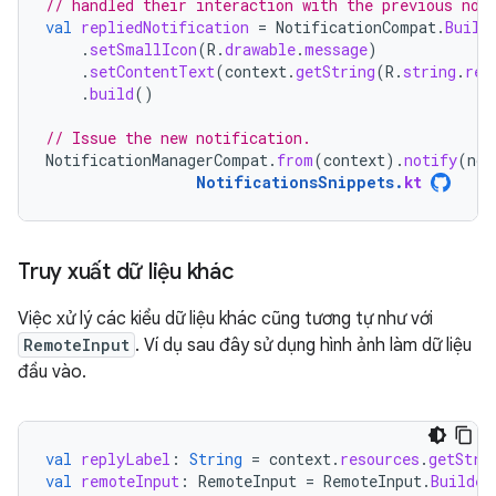
// handled their interaction with the previous not
val
repliedNotification
=
NotificationCompat
.
Build
.
setSmallIcon
(
R
.
drawable
.
message
)
.
setContentText
(
context
.
getString
(
R
.
string
.
rep
.
build
()
// Issue the new notification.
NotificationManagerCompat
.
from
(
context
).
notify
(
not
NotificationsSnippets
.
kt
Truy xuất dữ liệu khác
Việc xử lý các kiểu dữ liệu khác cũng tương tự như với
RemoteInput
. Ví dụ sau đây sử dụng hình ảnh làm dữ liệu
đầu vào.
val
replyLabel
:
String
=
context
.
resources
.
getStri
val
remoteInput
:
RemoteInput
=
RemoteInput
.
Builder