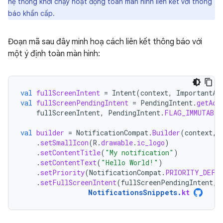
hệ thống khởi chạy hoạt động toàn màn hình liên kết với thông
báo khẩn cấp.
Đoạn mã sau đây minh hoạ cách liên kết thông báo với
một ý định toàn màn hình:
val
fullScreenIntent
=
Intent
(
context
,
ImportantAc
val
fullScreenPendingIntent
=
PendingIntent
.
getAct
fullScreenIntent
,
PendingIntent
.
FLAG_IMMUTABLE
val
builder
=
NotificationCompat
.
Builder
(
context
,
.
setSmallIcon
(
R
.
drawable
.
ic_logo
)
.
setContentTitle
(
"My notification"
)
.
setContentText
(
"Hello World!"
)
.
setPriority
(
NotificationCompat
.
PRIORITY_DEFA
.
setFullScreenIntent
(
fullScreenPendingIntent
,
NotificationsSnippets
.
kt