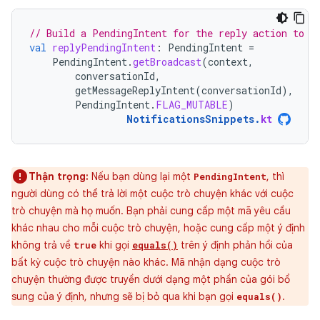
// Build a PendingIntent for the reply action to t
val
replyPendingIntent
:
PendingIntent
=
PendingIntent
.
getBroadcast
(
context
,
conversationId
,
getMessageReplyIntent
(
conversationId
),
PendingIntent
.
FLAG_MUTABLE
)
NotificationsSnippets
.
kt
Thận trọng:
Nếu bạn dùng lại một
, thì
PendingIntent
người dùng có thể trả lời một cuộc trò chuyện khác với cuộc
trò chuyện mà họ muốn. Bạn phải cung cấp một mã yêu cầu
khác nhau cho mỗi cuộc trò chuyện, hoặc cung cấp một ý định
không trả về
khi gọi
trên ý định phản hồi của
true
equals()
bất kỳ cuộc trò chuyện nào khác. Mã nhận dạng cuộc trò
chuyện thường được truyền dưới dạng một phần của gói bổ
sung của ý định, nhưng sẽ bị bỏ qua khi bạn gọi
.
equals()