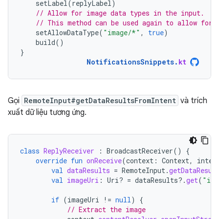
setLabel
(
replyLabel
)
// Allow for image data types in the input.
// This method can be used again to allow for 
setAllowDataType
(
"image/*"
,
true
)
build
()
}
NotificationsSnippets
.
kt
Gọi
RemoteInput#getDataResultsFromIntent
và trích
xuất dữ liệu tương ứng.
class
ReplyReceiver
:
BroadcastReceiver
()
{
override
fun
onReceive
(
context
:
Context
,
inten
val
dataResults
=
RemoteInput
.
getDataResul
val
imageUri
:
Uri? 
=
dataResults
?.
get
(
"ima
if
(
imageUri
!=
null
)
{
// Extract the image