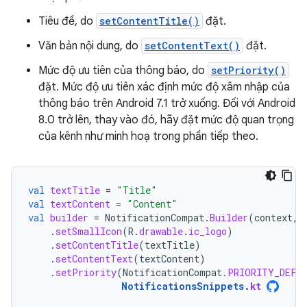
Tiêu đề, do
setContentTitle()
đặt.
Văn bản nội dung, do
setContentText()
đặt.
Mức độ ưu tiên của thông báo, do
setPriority()
đặt. Mức độ ưu tiên xác định mức độ xâm nhập của
thông báo trên Android 7.1 trở xuống. Đối với Android
8.0 trở lên, thay vào đó, hãy đặt mức độ quan trọng
của kênh như minh hoạ trong phần tiếp theo.
val
textTitle
=
"Title"
val
textContent
=
"Content"
val
builder
=
NotificationCompat
.
Builder
(
context
,
.
setSmallIcon
(
R
.
drawable
.
ic_logo
)
.
setContentTitle
(
textTitle
)
.
setContentText
(
textContent
)
.
setPriority
(
NotificationCompat
.
PRIORITY_DEFA
NotificationsSnippets
.
kt