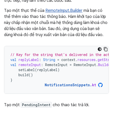
trực tiếp, hãy làm theo các bước sau:
Tạo một thực thể của
RemoteInput.Builder
mà bạn có
thể thêm vào thao tác thông báo. Hàm khởi tạo của lớp
này chấp nhận một chuỗi mà hệ thống dùng làm khoá cho
dữ liệu đầu vào văn bản. Sau đó, ứng dụng của bạn sẽ
dùng khoá đó để truy xuất văn bản của dữ liệu đầu vào.
// Key for the string that's delivered in the acti
val
replyLabel
:
String
=
context
.
resources
.
getStri
val
remoteInput
:
RemoteInput
=
RemoteInput
.
Builder
setLabel
(
replyLabel
)
build
()
}
NotificationsSnippets
.
kt
Tạo một
PendingIntent
cho thao tác trả lời.