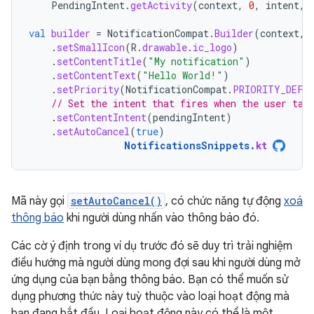
PendingIntent
.
getActivity
(
context
,
0
,
intent
,
val
builder
=
NotificationCompat
.
Builder
(
context
,
.
setSmallIcon
(
R
.
drawable
.
ic_logo
)
.
setContentTitle
(
"My notification"
)
.
setContentText
(
"Hello World!"
)
.
setPriority
(
NotificationCompat
.
PRIORITY_DEFA
// Set the intent that fires when the user tap
.
setContentIntent
(
pendingIntent
)
.
setAutoCancel
(
true
)
NotificationsSnippets
.
kt
Mã này gọi
setAutoCancel()
, có chức năng tự động
xoá
thông báo
khi người dùng nhấn vào thông báo đó.
Các cờ ý định trong ví dụ trước đó sẽ duy trì trải nghiệm
điều hướng mà người dùng mong đợi sau khi người dùng mở
ứng dụng của bạn bằng thông báo. Bạn có thể muốn sử
dụng phương thức này tuỳ thuộc vào loại hoạt động mà
bạn đang bắt đầu. Loại hoạt động này có thể là một