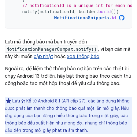
// notificationId is a unique int for each not
notify
(
notificationId
,
builder
.
build
())
NotificationsSnippets
.
kt
Lưu mã thông báo mà bạn truyền đến
NotificationManagerCompat.notify()
, vì bạn cần mã
này khi muốn
cập nhật
hoặc
xoá thông báo
.
Ngoài ra, để kiểm thử thông báo cơ bản trên các thiết bị
chạy Android 13 trở lên, hãy bật thông báo theo cách thủ
công hoặc tạo một hộp thoại để yêu cầu thông báo.
Lưu ý:
Kể từ Android 8.1 (API cấp 27), các ứng dụng không
được phát âm thanh cho thông báo quá một lần mỗi giây. Nếu
ứng dụng của bạn đăng nhiều thông báo trong một giây, các
thông báo đều xuất hiện như mong đợi, nhưng chỉ thông báo
đầu tiên trong mỗi giây phát ra âm thanh.