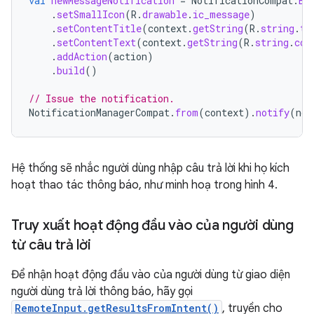
val
newMessageNotification
=
NotificationCompat
.
Bu
.
setSmallIcon
(
R
.
drawable
.
ic_message
)
.
setContentTitle
(
context
.
getString
(
R
.
string
.
ti
.
setContentText
(
context
.
getString
(
R
.
string
.
con
.
addAction
(
action
)
.
build
()
// Issue the notification.
NotificationManagerCompat
.
from
(
context
).
notify
(
not
Hệ thống sẽ nhắc người dùng nhập câu trả lời khi họ kích
hoạt thao tác thông báo, như minh hoạ trong hình 4.
Truy xuất hoạt động đầu vào của người dùng
từ câu trả lời
Để nhận hoạt động đầu vào của người dùng từ giao diện
người dùng trả lời thông báo, hãy gọi
RemoteInput.getResultsFromIntent()
, truyền cho