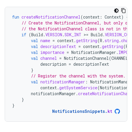
fun
createNotificationChannel
(
context
:
Context
)
{
// Create the NotificationChannel, but only on
// the NotificationChannel class is not in the
if
(
Build
.
VERSION
.
SDK_INT
>
=
Build
.
VERSION_COD
val
name
=
context
.
getString
(
R
.
string
.
chan
val
descriptionText
=
context
.
getString
(
R
.
val
importance
=
NotificationManager
.
IMPOR
val
channel
=
NotificationChannel
(
CHANNEL_
description
=
descriptionText
}
// Register the channel with the system.
val
notificationManager
:
NotificationManag
context
.
getSystemService
(
NotificationM
notificationManager
.
createNotificationChan
}
}
NotificationsSnippets
.
kt