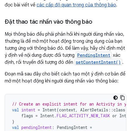
đọc bài viết về
các cấp độ quan trọng của thông báo
.
Đặt thao tác nhấn vào thông báo
Mọi thông báo đều phải phản hồi khi người dùng nhấn vào,
thường là để mở một hoạt động trong ứng dụng của bạn
tương ứng với thông báo đó. Để làm vậy, hãy chỉ định một
ý định về nội dung được đối tượng
PendingIntent
xác
định, rồi truyền đối tượng đó đến
setContentIntent()
.
Đoạn mã sau đây cho biết cách tạo một ý định cơ bản để
mở một hoạt động khi người dùng nhấn vào thông báo:
// Create an explicit intent for an Activity in yo
val
intent
=
Intent
(
context
,
AlertDetails
::
class
.
j
flags
=
Intent
.
FLAG_ACTIVITY_NEW_TASK
or
Inten
}
val
pendingIntent
:
PendingIntent
=