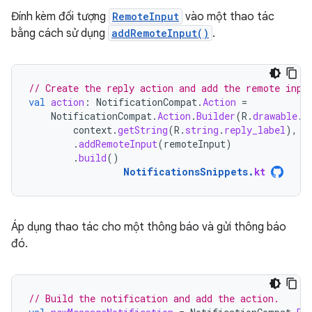
Đính kèm đối tượng
RemoteInput
vào một thao tác
bằng cách sử dụng
addRemoteInput()
.
// Create the reply action and add the remote inpu
val
action
:
NotificationCompat
.
Action
=
NotificationCompat
.
Action
.
Builder
(
R
.
drawable
.
r
context
.
getString
(
R
.
string
.
reply_label
),
r
.
addRemoteInput
(
remoteInput
)
.
build
()
NotificationsSnippets
.
kt
Áp dụng thao tác cho một thông báo và gửi thông báo
đó.
// Build the notification and add the action.