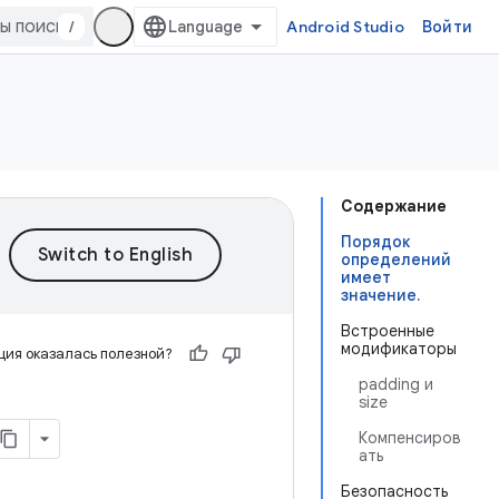
/
Android Studio
Войти
Содержание
Порядок
определений
имеет
значение.
Встроенные
модификаторы
ия оказалась полезной?
padding и
size
Компенсиров
ать
Безопасность