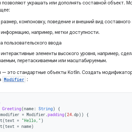
позволяют украшать или дополнять составной объект. 
щее:
размер, компоновку, поведение и внешний вид составного
 информацию, например, метки доступности.
а пользовательского ввода
 интерактивные элементы высокого уровня, например, сдел
ваемым, перетаскиваемым или масштабируемым.
— это стандартные объекты Kotlin. Создать модификатор 
а
Modifier
:
e
Greeting
(
name
:
String
)
{
(
modifier
=
Modifier
.
padding
(
24.
dp
))
{
t
(
text
=
"Hello,"
)
t
(
text
=
name
)