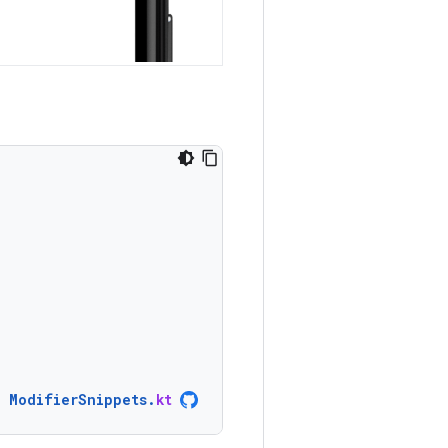
ModifierSnippets
.
kt