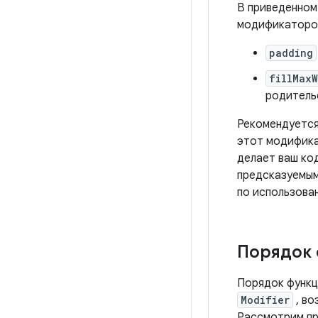
В приведенном
модификаторо
padding
fillMaxW
родитель
Рекомендуется
этот модифика
делает ваш ко
предсказуемым
по использова
Порядок 
Порядок функ
Modifier
, во
Рассмотрим пр