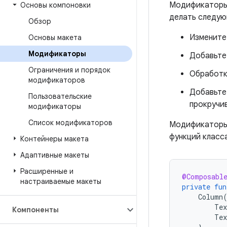
Модификаторы 
Основы компоновки
делать следую
Обзор
Измените 
Основы макета
Модификаторы
Добавьте
Ограничения и порядок
Обработк
модификаторов
Добавьте
Пользовательские
прокручи
модификаторы
Список модификаторов
Модификаторы 
функций класс
Контейнеры макета
Адаптивные макеты
Расширенные и
@Composabl
настраиваемые макеты
private
fun
Column
Tex
Компоненты
Tex