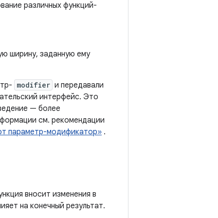
вание различных функций-
ую ширину, заданную ему
етр-
modifier
и передавали
ательский интерфейс. Это
оведение — более
нформации см. рекомендации
ют параметр-модификатор»
.
ункция вносит изменения в
яет на конечный результат.