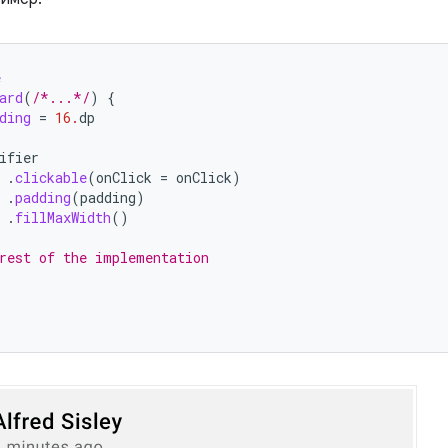
e
ard
(
/*...*/
)
{
ding
=
16.
dp
(
ifier
.
clickable
(
onClick
=
onClick
)
.
padding
(
padding
)
.
fillMaxWidth
()
rest of the implementation