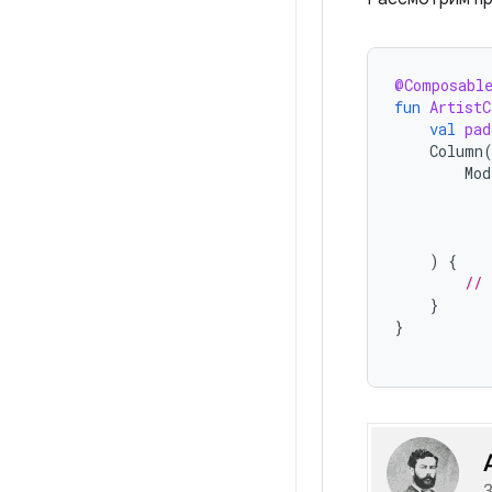
@Composabl
fun
ArtistC
val
pad
Column
Mod
)
{
// 
}
}