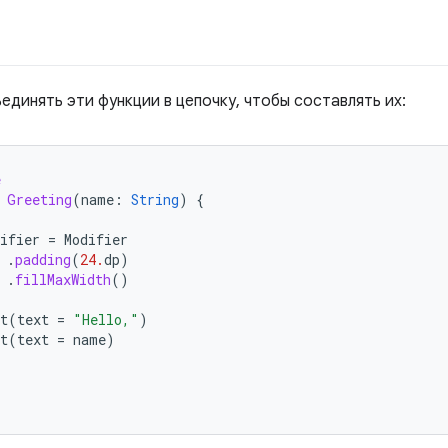
динять эти функции в цепочку, чтобы составлять их:
e
Greeting
(
name
:
String
)
{
(
ifier
=
Modifier
.
padding
(
24.
dp
)
.
fillMaxWidth
()
t
(
text
=
"Hello,"
)
t
(
text
=
name
)