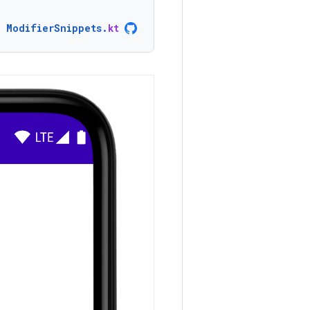
ModifierSnippets
.
kt