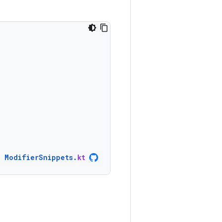
ModifierSnippets
.
kt