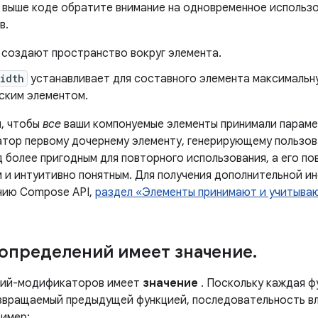
 выше коде обратите внимание на одновременное использо
в.
создают пространство вокруг элемента.
idth
устанавливает для составного элемента максимальн
ским элементом.
, чтобы
все
ваши компонуемые элементы принимали парам
тор первому дочернему элементу, генерирующему пользов
д более пригодным для повторного использования, а его п
 и интуитивно понятным. Для получения дополнительной и
нию Compose API,
раздел «Элементы принимают и учитыва
определений имеет значение
.
ций-модификаторов имеет
значение
. Поскольку каждая ф
звращаемый предыдущей функцией, последовательность вли
имер: