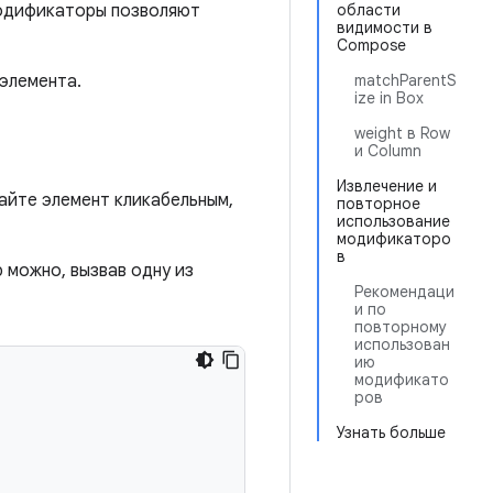
Модификаторы позволяют
области
видимости в
Compose
 элемента.
matchParentS
ize in Box
weight в Row
и Column
Извлечение и
айте элемент кликабельным,
повторное
использование
модификаторо
в
можно, вызвав одну из
Рекомендаци
и по
повторному
использован
ию
модификато
ров
Узнать больше