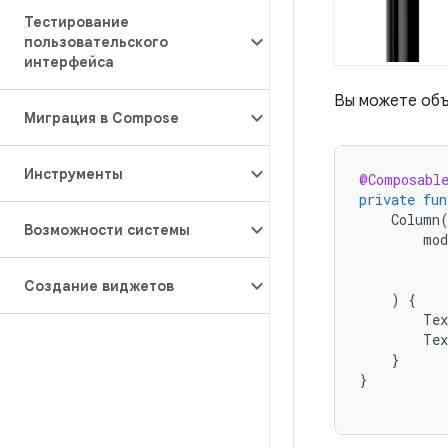
Тестирование
пользовательского
интерфейса
Вы можете объе
Миграция в Compose
Инструменты
@Composabl
private
fun
Column
Возможности системы
mod
Создание виджетов
)
{
Tex
Tex
}
}