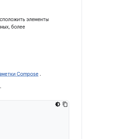
асположить элементы
ных, более
азметки Compose
.
.