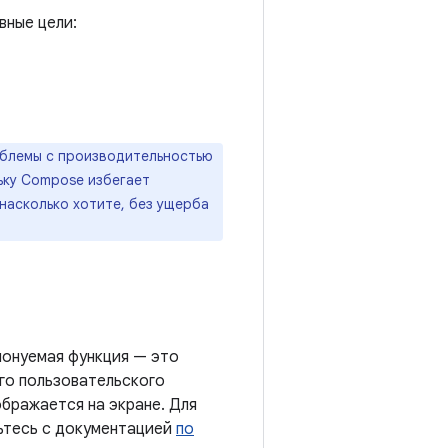
вные цели:
роблемы с производительностью
ьку Compose избегает
насколько хотите, без ущерба
понуемая функция — это
го пользовательского
ображается на экране. Для
ьтесь с документацией
по