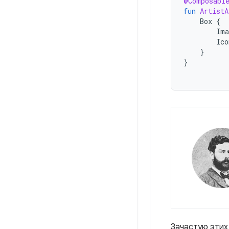
@Composabl
fun
ArtistA
Box
{
Ima
Ico
}
}
Зачастую этих