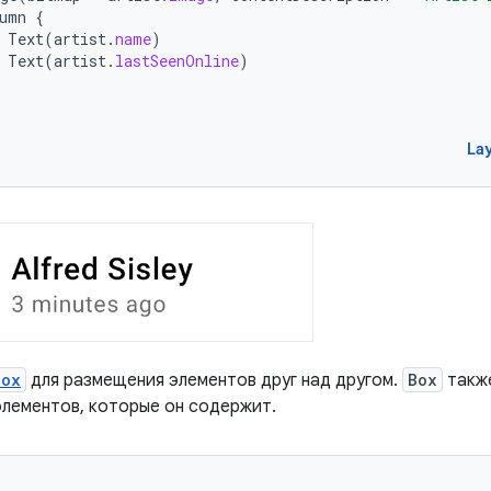
umn
{
Text
(
artist
.
name
)
Text
(
artist
.
lastSeenOnline
)
La
Box
для размещения элементов друг над другом.
Box
такж
элементов, которые он содержит.