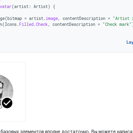
e
vatar
(
artist
:
Artist
)
{
ge
(
bitmap
=
artist
.
image
,
contentDescription
=
"Artist 
n
(
Icons
.
Filled
.
Check
,
contentDescription
=
"Check mark"
La
 базовых элементов вполне достаточно. Вы можете напис