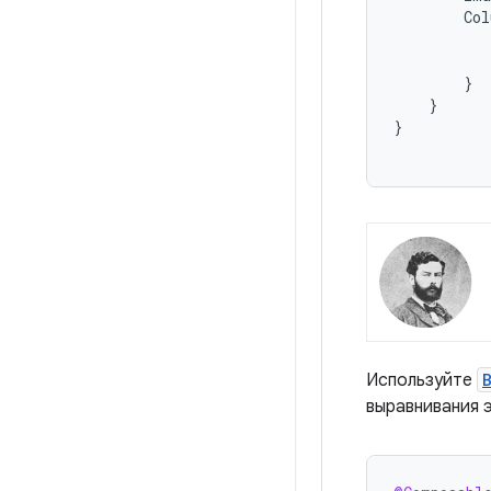
Col
}
}
}
Используйте
выравнивания 