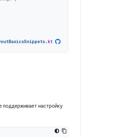
youtBasicsSnippets
.
kt
е поддерживает настройку