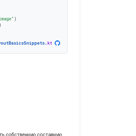
image"
)
)
youtBasicsSnippets
.
kt
ать собственную составную