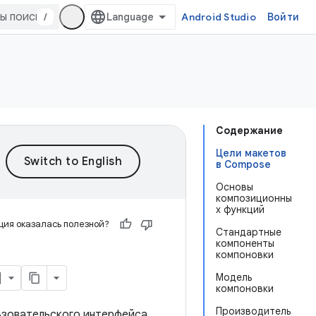
/
Android Studio
Войти
Содержание
Цели макетов
в Compose
Основы
композиционны
х функций
ия оказалась полезной?
Стандартные
компоненты
компоновки
Модель
компоновки
Производитель
ьзовательского интерфейса