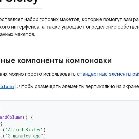
ставляет набор готовых макетов, которые помогут вам р
кого интерфейса, а также упрощает определение собствен
анных макетов.
тные компоненты компоновки
чаях можно просто использовать
стандартные элементы р
Column
, чтобы размещать элементы вертикально на экране
e
ardColumn
()
{
{
t
(
"Alfred Sisley"
)
t
(
"3 minutes ago"
)