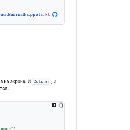
youtBasicsSnippets
.
kt
в на экране. И
Column
, и
тов.
image"
)