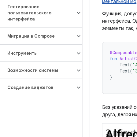
ментальной м
Тестирование
пользовательского
Функция, допу
интерфейса
интерфейса. О
элементы так, 
Миграция в Compose
@Composabl
Инструменты
fun
ArtistC
Text
(
"
Возможности системы
Text
(
"
}
Создание виджетов
Без указаний 
друга, делая и