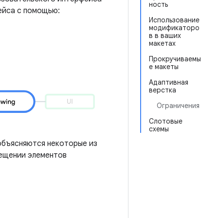
ность
ейса с помощью:
Использование
модификаторо
в в ваших
макетах
Прокручиваемы
е макеты
Адаптивная
верстка
Ограничения
Слотовые
схемы
объясняются некоторые из
мещении элементов