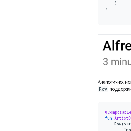
}
}
Аналогично, и
Row
поддержив
@Composabl
fun
ArtistC
Row
(
ve
Ima