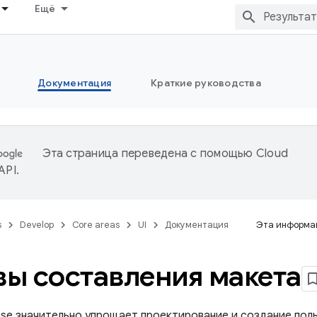
Ещё
Документация
Краткие руководства
Эта страница переведена с помощью
Cloud
 API
.
s
Develop
Core areas
UI
Документация
Эта информац
ы составления макета
se значительно упрощает проектирование и создание пол