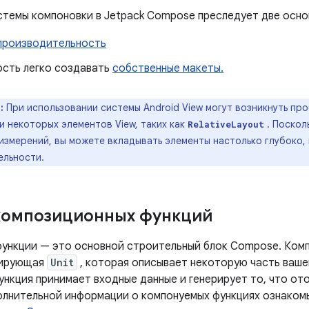
стемы компоновки в Jetpack Compose преследует две осно
производительность
сть легко создавать
собственные макеты.
:
При использовании системы Android View могут возникнуть п
 некоторых элементов View, таких как
. Поскол
RelativeLayout
змерений, вы можете вкладывать элементы настолько глубоко, 
ельности.
композиционных функций
ункции — это основной строительный блок Compose. Ком
рирующая
Unit
, которая описывает некоторую часть ваше
ункция принимает входные данные и генерирует то, что от
олнительной информации о компонуемых функциях ознаком