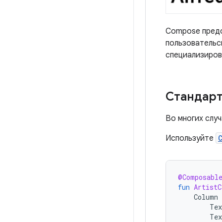
Compose предо
пользовательс
специализиров
Стандар
Во многих слу
Используйте
@Composabl
fun
ArtistC
Column
Tex
Tex