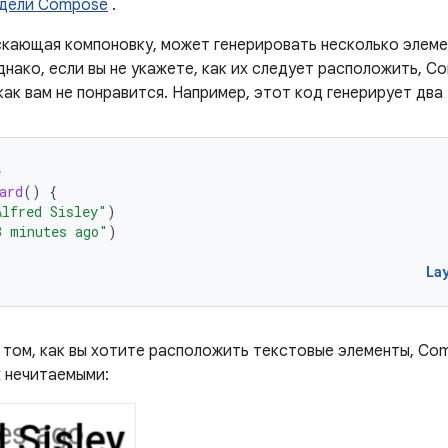
одели Compose
.
скающая компоновку, может генерировать несколько элем
днако, если вы не укажете, как их следует расположить, 
как вам не понравится. Например, этот код генерирует два
e
ard
()
{
Alfred Sisley"
)
3 minutes ago"
)
La
о том, как вы хотите расположить текстовые элементы, Co
х нечитаемыми: