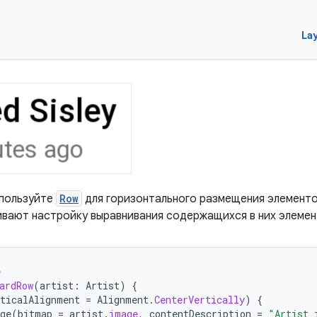
La
спользуйте
Row
для горизонтального размещения элементо
ают настройку выравнивания содержащихся в них элемен
e
ardRow
(
artist
:
Artist
)
{
rticalAlignment
=
Alignment
.
CenterVertically
)
{
ge
(
bitmap
=
artist
.
image
,
contentDescription
=
"Artist 