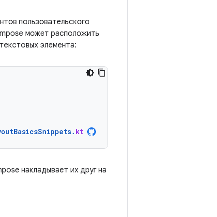
ентов пользовательского
Compose может расположить
 текстовых элемента:
youtBasicsSnippets
.
kt
mpose накладывает их друг на