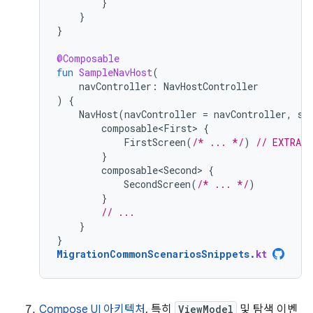
}
}
}
@Composable
fun
SampleNavHost
(
navController
:
NavHostController
)
{
NavHost
(
navController
=
navController
,
st
composable<First>
{
FirstScreen
(
/* ... */
)
// EXTRAC
}
composable<Second>
{
SecondScreen
(
/* ... */
)
}
// ...
}
}
MigrationCommonScenariosSnippets
.
kt
Compose UI 아키텍처
, 특히
ViewModel
및 탐색 이벤