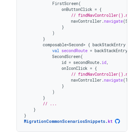
FirstScreen
(
onButtonClick
=
{
// findNavController().na
navController
.
navigate
(
Se
}
)
}
composable<Second>
{
backStackEntry
-
val
secondRoute
=
backStackEntry
.
SecondScreen
(
id
=
secondRoute
.
id
,
onIconClick
=
{
// findNavController().na
navController
.
navigate
(
Th
}
)
}
// ...
}
}
MigrationCommonScenariosSnippets
.
kt