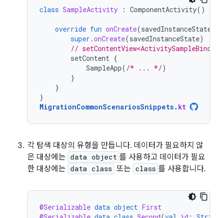
class
SampleActivity
:
ComponentActivity
()
{
override
fun
onCreate
(
savedInstanceState
:
super
.
onCreate
(
savedInstanceState
)
// setContentView<ActivitySampleBindi
setContent
{
SampleApp
(
/* ... */
)
}
}
}
MigrationCommonScenariosSnippets
.
kt
각 탐색 대상의 유형을 만듭니다. 데이터가 필요하지 않
은 대상에는
data object
를 사용하고 데이터가 필요
한 대상에는
data class
또는
class
를 사용합니다.
@Serializable
data
object
First
@Serializable
data
class
Second
(
val
id
:
Strin