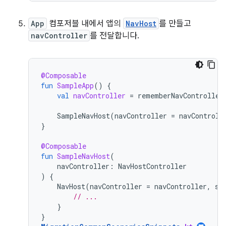
App
컴포저블 내에서 앱의
NavHost
를 만들고
navController
를 전달합니다.
@Composable
fun
SampleApp
()
{
val
navController
=
rememberNavController
SampleNavHost
(
navController
=
navControll
}
@Composable
fun
SampleNavHost
(
navController
:
NavHostController
)
{
NavHost
(
navController
=
navController
,
st
// ...
}
}