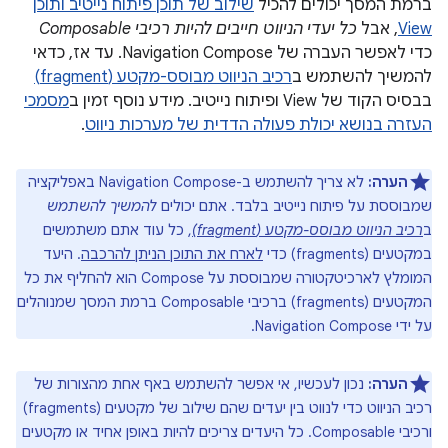
ברמת המסך יכולים להכיל
שילוב של תוכן פיתוח נייטיב ותוכן
View
, אבל
כל יעדי הניווט חייבים להיות רכיבי Composable
כדי לאפשר העברה של Navigation Compose. עד אז, כדאי
להמשיך להשתמש ב
רכיב הניווט מבוסס-מקטע (fragment)
בבסיס הקוד של View ופיתוח נייטיב. מידע נוסף זמין ב
מסמכי
העזרה בנושא יכולת פעולה הדדית של מערכות ניווט
.
הערה:
לא צריך להשתמש ב-Navigation Compose באפליקציה
שמבוססת על פיתוח נייטיב בלבד. אתם יכולים
להמשיך להשתמש
ב
רכיב הניווט מבוסס-מקטע (fragment)
, כל עוד אתם משתמשים
במקטעים (fragments) כדי
לארח את התוכן הניתן להרכבה
. היעד
המומלץ לארכיטקטורה שמבוססת על Compose הוא להחליף את כל
המקטעים (fragments) ברכיבי Composable ברמת המסך שמנוהלים
על ידי Navigation Compose.
הערה:
נכון לעכשיו, אי אפשר להשתמש באף אחת מהצורות של
רכיב הניווט כדי לנווט בין יעדים שהם שילוב של מקטעים (fragments)
ורכיבי Composable. כל היעדים צריכים להיות באופן אחיד או מקטעים