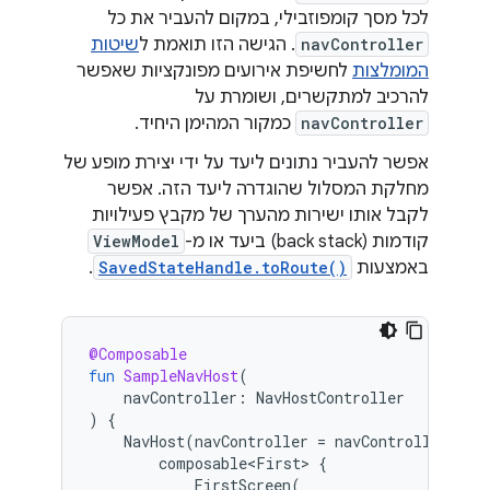
לכל מסך קומפוזבילי, במקום להעביר את כל
navController
. הגישה הזו תואמת ל
שיטות
המומלצות
לחשיפת אירועים מפונקציות שאפשר
להרכיב למתקשרים, ושומרת על
navController
כמקור המהימן היחיד.
אפשר להעביר נתונים ליעד על ידי יצירת מופע של
מחלקת המסלול שהוגדרה ליעד הזה. אפשר
לקבל אותו ישירות מהערך של מקבץ פעילויות
קודמות (back stack) ביעד או מ-
ViewModel
באמצעות
SavedStateHandle.toRoute()
.
@Composable
fun
SampleNavHost
(
navController
:
NavHostController
)
{
NavHost
(
navController
=
navController
,
st
composable<First>
{
FirstScreen
(