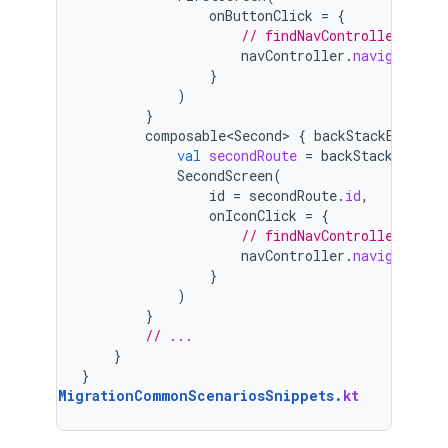
onButtonClick
=
{
// findNavController().na
navController
.
navigate
(
Se
}
)
}
composable<Second>
{
backStackEntry
-
val
secondRoute
=
backStackEntry
.
SecondScreen
(
id
=
secondRoute
.
id
,
onIconClick
=
{
// findNavController().na
navController
.
navigate
(
Th
}
)
}
// ...
}
}
MigrationCommonScenariosSnippets
.
kt