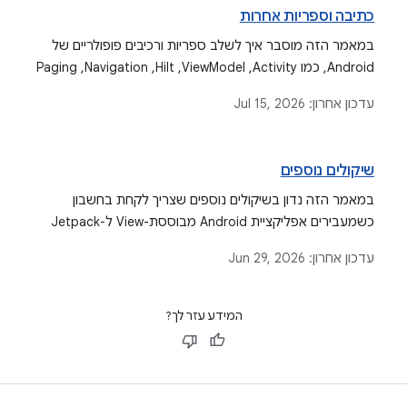
כתיבה וספריות אחרות
במאמר הזה מוסבר איך לשלב ספריות ורכיבים פופולריים של
Android, כמו Activity,‏ ViewModel,‏ Hilt,‏ Navigation,‏ Paging
ו-Maps, עם אפליקציות Jetpack Compose.
עדכון אחרון:
Jul 15, 2026
שיקולים נוספים
במאמר הזה נדון בשיקולים נוספים שצריך לקחת בחשבון
כשמעבירים אפליקציית Android מבוססת-View ל-Jetpack
Compose, כולל עיצוב, ניווט, בדיקות, ארכיטקטורה, ממשק
עדכון אחרון:
Jun 29, 2026
משתמש משותף וניהול מצב.
המידע עזר לך?