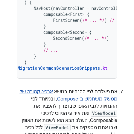
)
{
NavHost
(
navController
=
navController
,
st
composable<First>
{
FirstScreen
(
/* ... */
)
// EXTRAC
}
composable<Second>
{
SecondScreen
(
/* ... */
)
}
// ...
}
}
MigrationCommonScenariosSnippets
.
kt
אם פעלתם לפי ההנחיות בנושא
ארכיטקטורה של
ממשק משתמש ב-Compose
, ובמיוחד לפי
ההנחיות לגבי האופן שבו צריך להעביר את
ViewModel
ואת אירועי הניווט לרכיבי
Composable, השלב הבא הוא לשנות את האופן
שבו אתם מספקים את
ViewModel
לכל רכיב