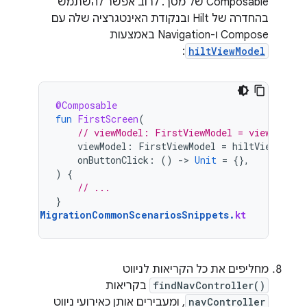
Composable של מסך. לרוב אפשר להשתמש
בהחדרה של Hilt ובנקודת האינטגרציה שלה עם
Compose ו-Navigation באמצעות
:
hiltViewModel
@Composable
fun
FirstScreen
(
// viewModel: FirstViewModel = viewModel(
viewModel
:
FirstViewModel
=
hiltViewModel
onButtonClick
:
()
-
>
Unit
=
{},
)
{
// ...
}
MigrationCommonScenariosSnippets
.
kt
מחליפים את כל הקריאות לניווט
findNavController()
בקריאות
navController
, ומעבירים אותן כאירועי ניווט