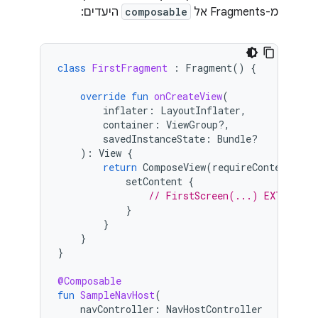
מ-Fragments אל
composable
היעדים:
class
FirstFragment
:
Fragment
()
{
override
fun
onCreateView
(
inflater
:
LayoutInflater
,
container
:
ViewGroup?,
savedInstanceState
:
Bundle?
):
View
{
return
ComposeView
(
requireContext
()).
setContent
{
// FirstScreen(...) EXTRACT F
}
}
}
}
@Composable
fun
SampleNavHost
(
navController
:
NavHostController