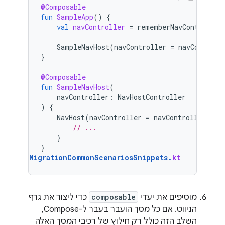
@Composable
fun
SampleApp
()
{
val
navController
=
rememberNavController
SampleNavHost
(
navController
=
navControll
}
@Composable
fun
SampleNavHost
(
navController
:
NavHostController
)
{
NavHost
(
navController
=
navController
,
st
// ...
}
}
MigrationCommonScenariosSnippets
.
kt
מוסיפים את יעדי
composable
כדי ליצור את גרף
הניווט. אם כל מסך הועבר בעבר ל-Compose,
השלב הזה כולל רק חילוץ של רכיבי המסך האלה