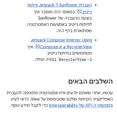
העברת Sunflower ל-Jetpack פיתוח
נייטיב
: במאמר הזה מוסבר איך
בוצעה ההעברה של Sunflower
לפיתוח נייטיב באמצעות האסטרטגיה
שמתוארת בדף הזה.
Jetpack Compose Interop: Using
Compose in a RecyclerView
: איך
משתמשים בפיתוח נייטיב
ב-
RecyclerView
בצורה יעילה.
השלבים הבאים
עכשיו, אחרי שאתם יודעים איזו אסטרטגיה מתאימה להעברת
האפליקציה הקיימת שלכם שמבוססת על View, כדאי לעיין
ב
ממשקי ה-API של Interoperability
כדי לקבל מידע נוסף.