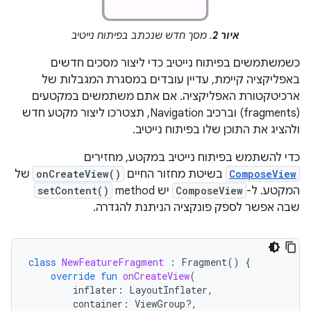
איור 2
. מסך חדש שנכתב בפיתוח נייטיב
כשמשתמשים בפיתוח נייטיב כדי ליצור מסכים חדשים
באפליקציה קיימת, עדיין עובדים במסגרת המגבלות של
ארכיטקטורת האפליקציה. אם אתם משתמשים במקטעים
(fragments) וברכיב Navigation, תצטרכו ליצור מקטע חדש
ולהציג את התוכן שלו בפיתוח נייטיב.
כדי להשתמש בפיתוח נייטיב במקטע, מחזירים
ComposeView
בשיטת מחזור החיים
onCreateView()
של
המקטע. ל-
ComposeView
יש method
setContent()
שבה אפשר לספק פונקציה הניתנת להגדרה.
class
NewFeatureFragment
:
Fragment
()
{
override
fun
onCreateView
(
inflater
:
LayoutInflater
,
container
:
ViewGroup?,