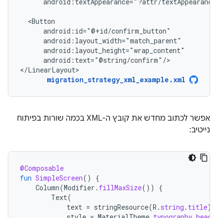
android:textAppearance="?attr/textAppearance
android:text="@string/confirm"/>

</LinearLayout>
migration_strategy_xml_example.xml
אפשר לכתוב מחדש את קובץ ה-XML בכמה שורות בפיתוח
נייטיב:
@Composable
fun
SimpleScreen
()
{
Column
(
Modifier
.
fillMaxSize
())
{
Text
(
text
=
stringResource
(
R
.
string
.
title
),
style
=
MaterialTheme
.
typography
.
headl