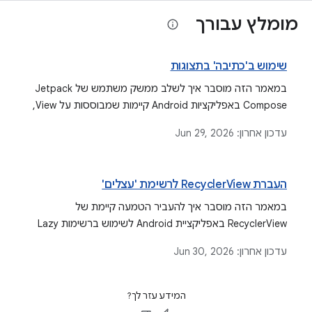
מומלץ עבורך
שימוש ב'כתיבה' בתצוגות
במאמר הזה מוסבר איך לשלב ממשק משתמש של Jetpack
Compose באפליקציות Android קיימות שמבוססות על View,
באמצעות setContent() לפעילויות ו-ComposeView למקטעים
עדכון אחרון:
Jun 29, 2026
ולפריסות XML. בנוסף, מוסברות אפשרויות שונות של
ViewCompositionStrategy לניהול מחזורי חיים של
קומפוזיציה.
העברת RecyclerView לרשימת 'עצלים'
במאמר הזה מוסבר איך להעביר הטמעה קיימת של
RecyclerView באפליקציית Android לשימוש ברשימות Lazy
של Compose. המאמר כולל הסברים על מנהלי פריסות,
עדכון אחרון:
Jun 30, 2026
פונקציות composable של פריטים ותרחישי שימוש נפוצים כמו
קישוטי פריטים ואנימציות.
המידע עזר לך?