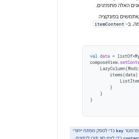
שגים האלה מתמזגים.
ה. ב-
itemContent
val
data
=
listOf<M
composeView
.
setCont
LazyColumn
(
Modi
items
(
data
)
ListIte
}
}
}
פרמטר
כדי לספק מפתח ייחודי
key
כדי לציין סוג תוכן לנתונים
conten