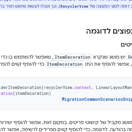
ג דומה לסוגי התצוגה של
), וכך תוכלו לעשות שימוש חוזר בהר
RecyclerView
פוצים לדוגמה
טים
R
יש מושג שנקרא
ItemDecoration
, שאפשר להשתמש בו כדי לה
, אפשר להוסיף את התו
ItemDecoration
כדי להוסיף קווים להפרד
iderItemDecoration
(
recyclerView
.
context
,
LinearLayoutMan
ration
(
itemDecoration
)
MigrationCommonScenariosSni
ין ב-Compose מושג מקביל של קישוטי פריטים. במקום זאת, אפשר להוסיף יש
בהודעה. לדוגמה, כדי להוסיף קווים מפרידים לרשימה, אפשר ל