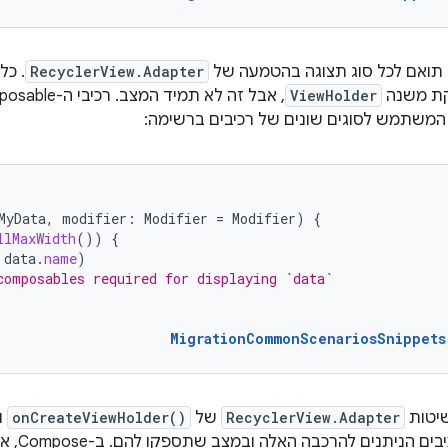
ב תואם לכל סוג תצוגה בהטמעה של
RecyclerView.Adapter
. כל
קת משנה
ViewHolder
משתמש לסוגים שונים של רכיבים ברשימה:
MyData
,
modifier
:
Modifier
=
Modifier
)
{
llMaxWidth
())
{
data
.
name
)
composables required for displaying `data`
MigrationCommonScenariosSnippets
שיטות
RecyclerView.Adapter
של
onCreateViewHolder()
ו
תוחלף ברכ