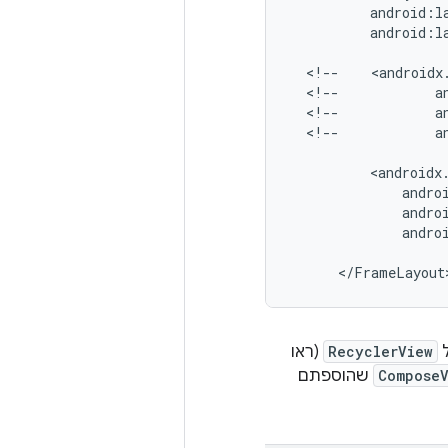
android:l
<!--
<!--
<!--
<!--
a
andro
RecyclerView
(ראו
Compose
שהוספתם