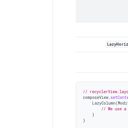
LazyHori
// recyclerView.lay
composeView
.
setCont
LazyColumn
(
Modi
// We use a
}
}