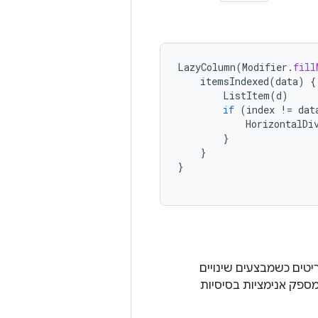
LazyColumn
(
Modifier
.
fill
itemsIndexed
(
data
)
{
ListItem
(
d
)
if
(
index
!=
dat
HorizontalDi
}
}
}
טים כשמבצעים שינויים
מספק אנימציות בסיסיות