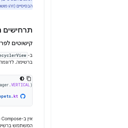
הבסיסיים (זהו מוש
תרחישים נ
קישוטים לפרי
ב-
ecyclerView
ברשימה. לדוגמה
ager
.
VERTICAL
)
ppets
.
kt
א
המשתמש ברשימה 