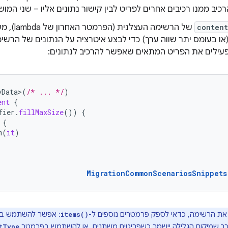
יב ממנו רכיבים אחרים לפריט לבין קישור נתונים אליו – שני המו
content
של הרשימה העצלנית (הפרמטר האחרון של lambda), משתמשים בפונקציה
או בעומס יתר שווה ערך) כדי לבצע איטרציה על הנתונים של הרשימ
yData>
(
/* ... */
)
ent
{
fier
.
fillMaxSize
())
{
{
m
(
it
)
MigrationCommonScenariosSnippets
 את הרשימה, כדאי לספק פרמטרים נוספים ל-
: אפשר להשתמש ב
items()
 כך שמיקום הגלילה יישמר כשפריטים משתנים, או להשתמש בפרמטר
tType