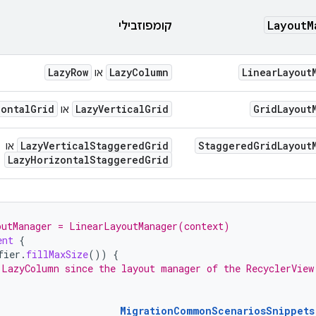
LayoutM
קומפוזבילי
LazyRow
LazyColumn
LinearLayout
או
zontalGrid
LazyVerticalGrid
GridLayout
או
LazyVerticalStaggeredGrid
StaggeredGridLayout
או
LazyHorizontalStaggeredGrid
outManager = LinearLayoutManager(context)
ent
{
fier
.
fillMaxSize
())
{
 LazyColumn since the layout manager of the RecyclerView
MigrationCommonScenariosSnippets