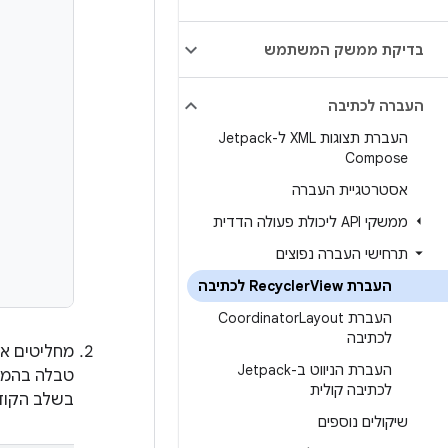
בדיקת ממשק המשתמש
העברה לכתיבה
העברת תצוגות XML ל-Jetpack
Compose
אסטרטגיית העברה
ממשקי API ליכולת פעולה הדדית
תרחישי העברה נפוצים
העברת Recycler
View לכתיבה
העברת Coordinator
Layout
לכתיבה
מחליטים איזה סוג של st composable
העברת הניווט ב-Jetpack
טבלה בהמשך
לכתיבה קולית
בשלב הקוד
שיקולים נוספים