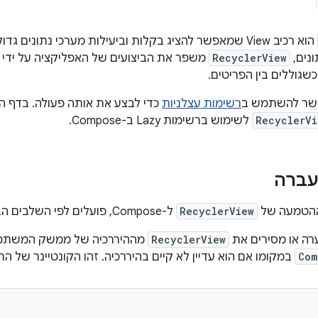
הוא רכיב View שמאפשר להציג בקלות וביעילות מערכי נתונים 
נים,
RecyclerView
משפר את הביצועים של האפליקציה על ידי 
כשגוללים בין הפריטים.
פשר להשתמש ב
רשימות עצלניות
כדי לבצע את אותה פעולה. בדף ה
RecyclerVi
לשימוש ברשימות Lazy ב-Compose.
עברה
ההטמעה של
RecyclerView
ל-Compose, פועלים לפי השלבים הבאים:
רה או מסירים את
RecyclerView
מההיררכיה של ממשק המשתמש
Com
במקומו אם הוא עדיין לא קיים בהיררכיה. זהו הקונטיינר של ה