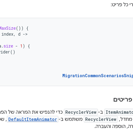
MaxSize
())
{
index
,
d
-
a
.
size
-
1
)
{
vider
()
MigrationCommonScenariosSni
פריטים
ItemAnimat
ב-
RecyclerView
כדי להנפיש את המראה של הפרי
מחדל,
RecyclerView
משתמש ב-
DefaultItemAnimator
, ש
ה, הוספה והעברה.