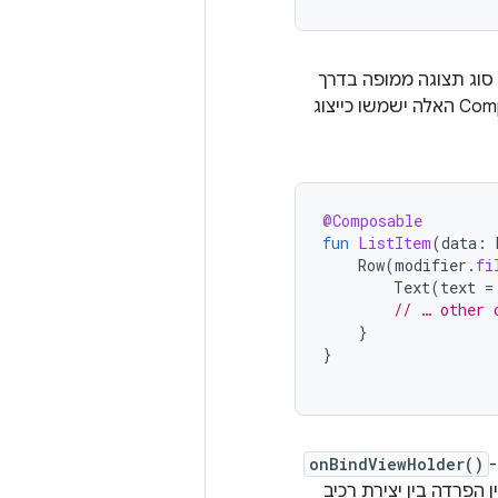
 סוג תצוגה ממופה בדרך
, אבל זה לא תמיד המצב. רכיבי ה-Composable האלה ישמשו כייצוג
@Composable
fun
ListItem
(
data
:
Row
(
modifier
.
fi
Text
(
text
=
// … other 
}
}
-
onBindViewHolder()
יבים הניתנים להרכבה האלה ובמצב שתספקו להם. ב-Compose, אין הפרדה בין יצירת רכיב