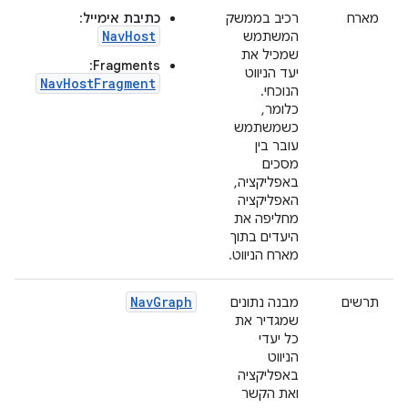
מארח
רכיב בממשק
כתיבת אימייל
:
NavHost
המשתמש
שמכיל את
:
Fragments
יעד הניווט
NavHostFragment
הנוכחי.
כלומר,
כשמשתמש
עובר בין
מסכים
באפליקציה,
האפליקציה
מחליפה את
היעדים בתוך
מארח הניווט.
NavGraph
תרשים
מבנה נתונים
שמגדיר את
כל יעדי
הניווט
באפליקציה
ואת הקשר