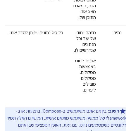
מנווט לצומת
הזה, המארח
מציג את
התוכן שלו.
נתיב
מזהה ייחודי
כל סוג נתונים שניתן לסדר אותו.
של יעד וכל
הנתונים
שנדרשים לו.
אפשר לנווט
באמצעות
מסלולים.
מסלולים
מובילים
ליעדים.
חשוב:
בין אם אתם משתמשים ב-Compose, בתצוגות או ב-
framework של ממשק משתמש מותאם אישית, המושגים האלה תמיד
רלוונטיים כשמטמיעים ניווט. עם זאת, האופן הספציפי שבו אתם