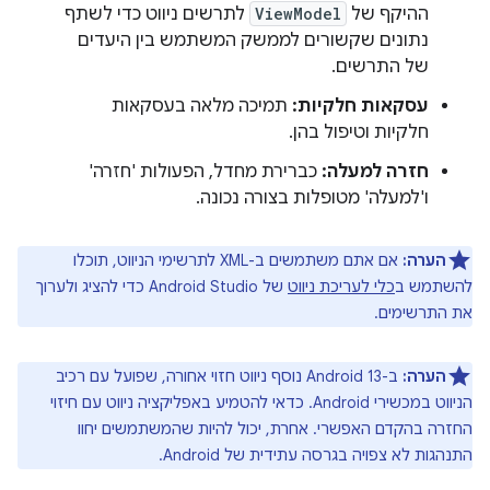
ההיקף של
ViewModel
לתרשים ניווט כדי לשתף
נתונים שקשורים לממשק המשתמש בין היעדים
של התרשים.
עסקאות חלקיות:
תמיכה מלאה בעסקאות
חלקיות וטיפול בהן.
חזרה למעלה:
כברירת מחדל, הפעולות 'חזרה'
ו'למעלה' מטופלות בצורה נכונה.
הערה:
אם אתם משתמשים ב-XML לתרשימי הניווט, תוכלו
להשתמש ב
כלי לעריכת ניווט
של Android Studio כדי להציג ולערוך
את התרשימים.
הערה:
ב-Android 13 נוסף ניווט חזוי אחורה, שפועל עם רכיב
הניווט במכשירי Android. כדאי להטמיע באפליקציה ניווט עם חיזוי
החזרה בהקדם האפשרי. אחרת, יכול להיות שהמשתמשים יחוו
התנהגות לא צפויה בגרסה עתידית של Android.