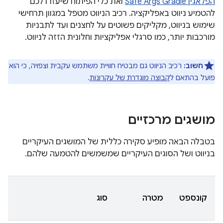
הפלאגין Safe Args Gradle
ואת כלי הפיתוח שיעזרו לכם
להטמיע ניווט באפליקציה. רכיב הניווט מטפל במגוון תרחישי
שימוש בניווט, מקליקים פשוטים על לחצנים ועד לתבניות
מורכבות יותר, כמו סרגלי אפליקציות וחלונית הזזה לניווט.
חשוב:
רכיב הניווט גם מבטיח חוויית משתמש עקבית וצפויה, כי הוא
פועל בהתאם ל
קבוצה מוגדרת של עקרונות
.
מושגים מרכזיים
בטבלה הבאה מופיע סקירה כללית של המושגים העיקריים
בניווט ושל הסוגים העיקריים שמשמשים להטמעה שלהם.
קונספט
מטרה
סוג