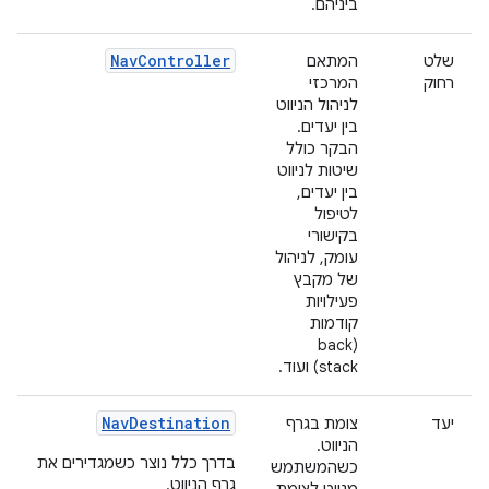
ביניהם.
NavController
שלט
המתאם
רחוק
המרכזי
לניהול הניווט
בין יעדים.
הבקר כולל
שיטות לניווט
בין יעדים,
לטיפול
בקישורי
עומק, לניהול
של מקבץ
פעילויות
קודמות
(back
stack) ועוד.
NavDestination
יעד
צומת בגרף
הניווט.
בדרך כלל נוצר כשמגדירים את
כשהמשתמש
גרף הניווט.