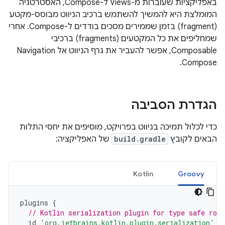
באפליקציות שעוברות מ-Views ל-Compose, האסטרטגיה
המומלצת היא להמשיך להשתמש ברכיב הניווט מבוסס-מקטע
(fragment) בזמן שממירים מסכים בודדים ל-Compose. אחרי
שמחליפים את כל המקטעים (fragments) ברכיבי
Composable, אפשר להעביר את גרף הניווט אל Navigation
Compose.
הגדרת הסביבה
כדי לכלול תמיכה בניווט בפרויקט, מוסיפים את יחסי התלות
הבאים לקובץ
build.gradle
של האפליקציה:
Kotlin
Groovy
plugins
{
// Kotlin serialization plugin for type safe rou
id
'org.jetbrains.kotlin.plugin.serialization'
v