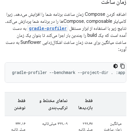
زمان ساخت
اضافه کردن Compose زمان ساخت برنامه شما را افزایش می‌دهد، زیرا
کامپایلر Compose، composableها را در برنامه شما پردازش می‌کند.
نتایج زیر با استفاده از ابزار مستقل
gradle-profiler
به دست
آمده است که یک build را چندین بار اجرا می‌کند تا بتوان یک زمان
ساخت میانگین برای مدت زمان ساخت اشکال‌زدایی Sunflower به دست
آورد:
فقط
نماهای مختلط و
فقط
بازدیدها
ترکیب‌بندی
نوشتن
میانگین
۲۹۹.۴۷
۳۹۹.۰۹ میلی‌ثانیه
۳۴۲.۱۶
زمان ساخت
میلی‌ثانیه
میلی‌ثانیه