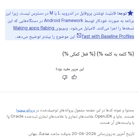
توجه:
قابلیت نوشتن پروفایل در اندروید L یا M در دسترس نیست، زیرا این
برنامه به صورت خودکار توسط Android Framework در دستگاه‌هایی که این
نسخه‌ها را اجرا می‌کنند، کامپایل می‌شود.
ویدیوی Making apps flabing
fast with Baseline Profiles
این موضوع را بیشتر توضیح می‌دهد.
{% کلمه به کلمه %}
{% فعل کمکی %}
این مرور مفید بود؟
محتوا و نمونه کدها در این صفحه مشمول پروانه‌های توصیف‌شده در
پروانه محتوا
هستند. جاوا و OpenJDK علامت‌های تجاری یا علامت‌های تجاری ثبت‌شده Oracle و/
یا وابسته‌های آن هستند.
تاریخ آخرین به‌روزرسانی 2026-06-20 به‌وقت ساعت هماهنگ جهانی.