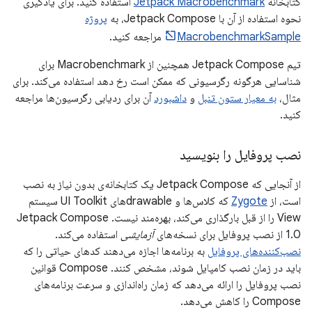
کتابخانه
Jetpack Macrobenchmark
استفاده کنید. برای یادگیری
نحوه استفاده از آن با Jetpack Compose، به
پروژه
MacrobenchmarkSample
مراجعه کنید.
تیم Jetpack Compose همچنین از Macrobenchmark برای
شناسایی هرگونه رگرسیونی که ممکن است رخ دهد استفاده می‌کند. برای
مثال،
به معیار ستون تنبل
و
داشبورد
آن برای ردیابی رگرسیون‌ها مراجعه
کنید.
نصب پروفایل را بنویسید
از آنجایی که Jetpack Compose یک کتابخانه‌ی بدون نیاز به نصب
است، از
Zygote
که کلاس‌ها و drawableهای UI Toolkit سیستم
View را از قبل بارگذاری می‌کند، بهره‌مند نیست. Jetpack Compose
1.0 از نصب پروفایل برای نسخه‌های
آزمایشی
استفاده می‌کند.
نصب‌کننده‌های پروفایل
به برنامه‌ها اجازه می‌دهند کدهای حیاتی را که
باید در زمان نصب کامپایل شوند، مشخص کنند. Compose قوانین
نصب پروفایل را ارائه می‌دهد که زمان راه‌اندازی و سرعت برنامه‌های
Compose را کاهش می‌دهد.