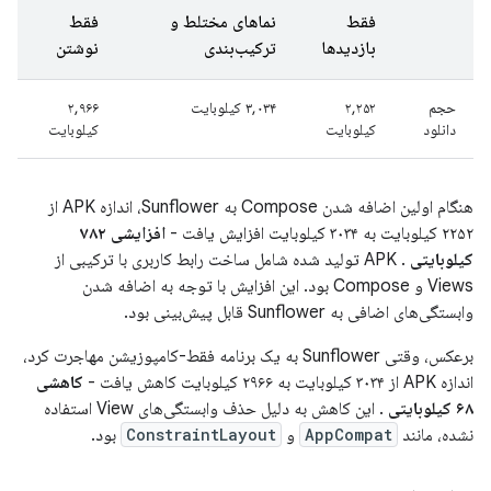
فقط
نماهای مختلط و
فقط
بازدیدها
ترکیب‌بندی
نوشتن
حجم
۲,۲۵۲
۳,۰۳۴ کیلوبایت
۲,۹۶۶
دانلود
کیلوبایت
کیلوبایت
هنگام اولین اضافه شدن Compose به Sunflower، اندازه APK از
۲۲۵۲ کیلوبایت به ۳۰۳۴ کیلوبایت افزایش یافت -
افزایشی ۷۸۲
کیلوبایتی
. APK تولید شده شامل ساخت رابط کاربری با ترکیبی از
Views و Compose بود. این افزایش با توجه به اضافه شدن
وابستگی‌های اضافی به Sunflower قابل پیش‌بینی بود.
برعکس، وقتی Sunflower به یک برنامه فقط-کامپوزیشن مهاجرت کرد،
اندازه APK از ۳۰۳۴ کیلوبایت به ۲۹۶۶ کیلوبایت کاهش یافت -
کاهشی
۶۸ کیلوبایتی
. این کاهش به دلیل حذف وابستگی‌های View استفاده
نشده، مانند
AppCompat
و
ConstraintLayout
بود.