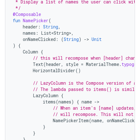
 * Display a list of names the user can click with
 */
@Composable
fun
NamePicker
(
header
:
String
,
names
:
List<String>
,
onNameClicked
:
(
String
)
-
>
Unit
)
{
Column
{
// this will recompose when [header] chang
Text
(
header
,
style
=
MaterialTheme
.
typogra
HorizontalDivider
()
// LazyColumn is the Compose version of a 
// The lambda passed to items() is similar
LazyColumn
{
items
(
names
)
{
name
-
// When an item's [name] updates, 
// will recompose. This will not r
NamePickerItem
(
name
,
onNameClicked
}
}
}