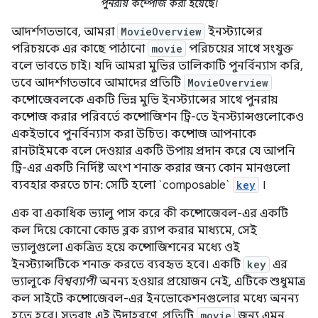
পুনরায় কম্পোজ করা হয়েছে।
আদর্শগতভাবে, আমরা
MovieOverview
ইনস্ট্যান্সের
পরিচয়কে এর কাছে পাঠানো
movie
পরিচয়ের সাথে সংযুক্ত
বলে ভাবতে চাই। যদি আমরা মুভির তালিকাটি পুনর্বিন্যাস করি,
তবে আদর্শগতভাবে আমাদের প্রতিটি
MovieOverview
কম্পোজেবলকে একটি ভিন্ন মুভি ইনস্ট্যান্সের সাথে পুনরায়
কম্পোজ করার পরিবর্তে কম্পোজিশন ট্রি-তে ইনস্ট্যান্সগুলোকেও
একইভাবে পুনর্বিন্যাস করা উচিত। কম্পোজ আপনাকে
রানটাইমকে বলে দেওয়ার একটি উপায় প্রদান করে যে আপনি
ট্রি-এর একটি নির্দিষ্ট অংশ শনাক্ত করার জন্য কোন মানগুলো
ব্যবহার করতে চান: সেটি হলো `composable`
key
।
এক বা একাধিক ভ্যালু পাস করে কী কম্পোজেবল-এর একটি
কল দিয়ে কোনো কোড ব্লক র‍্যাপ করার মাধ্যমে, সেই
ভ্যালুগুলো একত্রিত হয়ে কম্পোজিশনের মধ্যে ওই
ইনস্ট্যান্সটিকে শনাক্ত করতে ব্যবহৃত হবে। একটি
key
এর
ভ্যালুকে
বিশ্বব্যাপী
অনন্য হওয়ার প্রয়োজন নেই, এটিকে শুধুমাত্র
কল সাইটে কম্পোজেবল-এর ইনভোকেশনগুলোর মধ্যে অনন্য
হতে হবে। সুতরাং এই উদাহরণে, প্রতিটি
movie
জন্য এমন