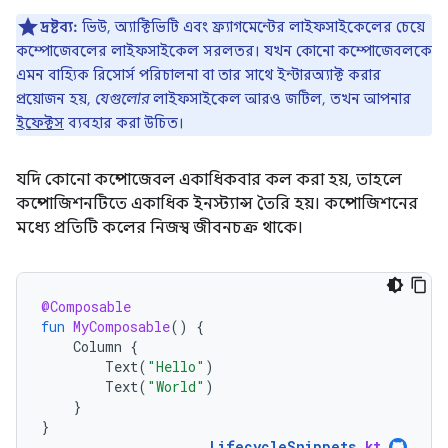
দ্রষ্টব্য:
ভিউ, অ্যাক্টিভিটি এবং ফ্র্যাগমেন্টের লাইফসাইকেলের চেয়ে
কম্পোজেবলের লাইফসাইকেল সরলতর। যখন কোনো কম্পোজেবলকে
এমন বাহ্যিক রিসোর্স পরিচালনা বা তার সাথে ইন্টারঅ্যাক্ট করার
প্রয়োজন হয়,
যেগুলোর
লাইফসাইকেল আরও জটিল, তখন আপনার
ইফেক্টস
ব্যবহার করা উচিত।
যদি কোনো কম্পোজেবল একাধিকবার কল করা হয়, তাহলে
কম্পোজিশনটিতে একাধিক ইনস্ট্যান্স তৈরি হয়। কম্পোজিশনের
মধ্যে প্রতিটি কলের নিজস্ব জীবনচক্র থাকে।
@Composable
fun
MyComposable
()
{
Column
{
Text
(
"Hello"
)
Text
(
"World"
)
}
}
LifecycleSnippets
.
kt