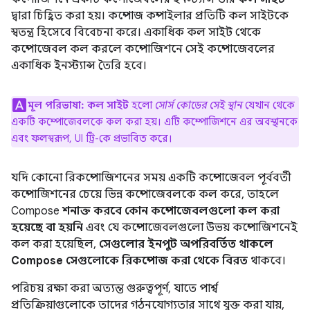
দ্বারা চিহ্নিত করা হয়। কম্পোজ কম্পাইলার প্রতিটি কল সাইটকে
স্বতন্ত্র হিসেবে বিবেচনা করে। একাধিক কল সাইট থেকে
কম্পোজেবল কল করলে কম্পোজিশনে সেই কম্পোজেবলের
একাধিক ইনস্ট্যান্স তৈরি হবে।
মূল পরিভাষা:
কল সাইট
হলো
সোর্স কোডের সেই স্থান
যেখান থেকে
একটি কম্পোজেবলকে কল করা হয়। এটি কম্পোজিশনে এর অবস্থানকে
এবং ফলস্বরূপ, UI ট্রি-কে প্রভাবিত করে।
যদি কোনো রিকম্পোজিশনের সময় একটি কম্পোজেবল পূর্ববর্তী
কম্পোজিশনের চেয়ে ভিন্ন কম্পোজেবলকে কল করে, তাহলে
Compose
শনাক্ত করবে কোন কম্পোজেবলগুলো কল করা
হয়েছে বা হয়নি
এবং যে কম্পোজেবলগুলো উভয় কম্পোজিশনেই
কল করা হয়েছিল,
সেগুলোর ইনপুট অপরিবর্তিত থাকলে
Compose সেগুলোকে রিকম্পোজ করা থেকে বিরত
থাকবে।
পরিচয় রক্ষা করা অত্যন্ত গুরুত্বপূর্ণ, যাতে পার্শ্ব
প্রতিক্রিয়াগুলোকে তাদের গঠনযোগ্যতার সাথে যুক্ত করা যায়,