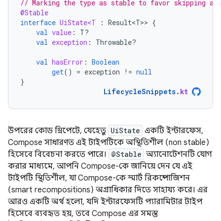
// Marking the type as stable to favor skipping an
@Stable
interface
UiState<T
:
Result<T>
>
{
val
value
:
T?
val
exception
:
Throwable?
val
hasError
:
Boolean
get
()
=
exception
!=
null
}
LifecycleSnippets
.
kt
উপরের কোড স্নিপেটে, যেহেতু
UiState
একটি ইন্টারফেস,
Compose সাধারণত এই টাইপটিকে অস্থিতিশীল (non stable)
হিসেবে বিবেচনা করতে পারে।
@Stable
অ্যানোটেশনটি যোগ
করার মাধ্যমে, আপনি Compose-কে জানিয়ে দেন যে এই
টাইপটি স্থিতিশীল, যা Compose-কে স্মার্ট রিকম্পোজিশন
(smart recompositions) অগ্রাধিকার দিতে সাহায্য করে। এর
আরও একটি অর্থ হলো, যদি ইন্টারফেসটি প্যারামিটার টাইপ
হিসেবে ব্যবহৃত হয়, তবে Compose এর সমস্ত