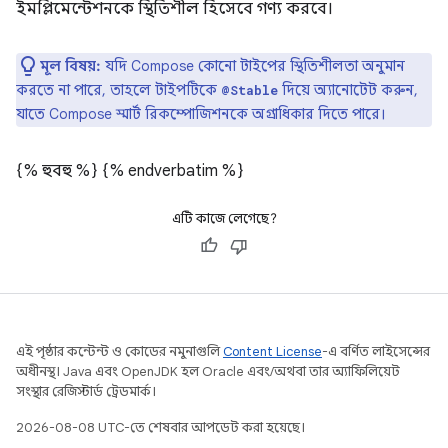
ইমপ্লিমেন্টেশনকে স্থিতিশীল হিসেবে গণ্য করবে।
মূল বিষয়:
যদি Compose কোনো টাইপের স্থিতিশীলতা অনুমান
করতে না পারে, তাহলে টাইপটিকে
দিয়ে অ্যানোটেট করুন,
@Stable
যাতে Compose স্মার্ট রিকম্পোজিশনকে অগ্রাধিকার দিতে পারে।
{% হুবহু %}
{% endverbatim %}
এটি কাজে লেগেছে?
এই পৃষ্ঠার কন্টেন্ট ও কোডের নমুনাগুলি
Content License
-এ বর্ণিত লাইসেন্সের
অধীনস্থ। Java এবং OpenJDK হল Oracle এবং/অথবা তার অ্যাফিলিয়েট
সংস্থার রেজিস্টার্ড ট্রেডমার্ক।
2026-08-08 UTC-তে শেষবার আপডেট করা হয়েছে।