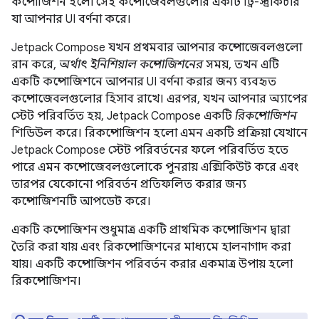
কম্পোজিশন হলো সেই কম্পোজেবলগুলোর একটি ট্রি-স্ট্রাকচার
যা আপনার UI বর্ণনা করে।
Jetpack Compose যখন প্রথমবার আপনার কম্পোজেবলগুলো
রান করে,
অর্থাৎ ইনিশিয়াল কম্পোজিশনের
সময়, তখন এটি
একটি কম্পোজিশনে আপনার UI বর্ণনা করার জন্য ব্যবহৃত
কম্পোজেবলগুলোর হিসাব রাখে। এরপর, যখন আপনার অ্যাপের
স্টেট পরিবর্তিত হয়, Jetpack Compose একটি
রিকম্পোজিশন
শিডিউল করে। রিকম্পোজিশন হলো এমন একটি প্রক্রিয়া যেখানে
Jetpack Compose স্টেট পরিবর্তনের ফলে পরিবর্তিত হতে
পারে এমন কম্পোজেবলগুলোকে পুনরায় এক্সিকিউট করে এবং
তারপর যেকোনো পরিবর্তন প্রতিফলিত করার জন্য
কম্পোজিশনটি আপডেট করে।
একটি কম্পোজিশন শুধুমাত্র একটি প্রাথমিক কম্পোজিশন দ্বারা
তৈরি করা যায় এবং রিকম্পোজিশনের মাধ্যমে হালনাগাদ করা
যায়। একটি কম্পোজিশন পরিবর্তন করার একমাত্র উপায় হলো
রিকম্পোজিশন।