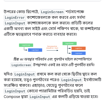
উপরের কোড স্নিপেটে,
LoginScreen
শর্তসাপেক্ষে
LoginError
কম্পোজেবলকে কল করবে এবং সর্বদা
LoginInput
কম্পোজেবলকে কল করবে। প্রতিটি কলের
একটি অনন্য কল সাইট এবং সোর্স পজিশন থাকে, যা কম্পাইলার
এটিকে স্বতন্ত্রভাবে শনাক্ত করতে ব্যবহার করবে।
চিত্র ৩।
অবস্থার পরিবর্তন এবং পুনর্গঠন ঘটলে কম্পোজিশনে
উপস্থাপনা। একই রঙ মানে এটি পুনর্গঠিত হয়নি।
LoginScreen
যদিও
LoginInput
প্রথমে কল করা থেকে দ্বিতীয় স্থানে কল
করা হয়েছে, তবুও পুনর্গঠনের পরেও
LoginInput
ইনস্ট্যান্সটি
সংরক্ষিত থাকবে। এছাড়াও, যেহেতু পুনর্গঠনের ফলে
LoginInput
কোনো প্যারামিটার পরিবর্তিত হয়নি, তাই
Compose দ্বারা
LoginInput
এর কলটি এড়িয়ে যাওয়া হবে।