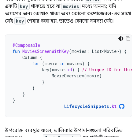
একটি
key
থাকতে হবে যা
movies
মধ্যে অনন্য; যদি
অ্যাপের অন্য কোথাও থাকা অন্য কোনো কম্পোজেবল-এর সাথে
সেই
key
শেয়ার করা হয়, তাতেও কোনো সমস্যা নেই।
@Composable
fun
MoviesScreenWithKey
(
movies
:
List<Movie>
)
{
Column
{
for
(
movie
in
movies
)
{
key
(
movie
.
id
)
{
// Unique ID for this 
MovieOverview
(
movie
)
}
}
}
}
LifecycleSnippets
.
kt
উপরোক্ত ব্যবস্থার ফলে, তালিকার উপাদানগুলো পরিবর্তিত