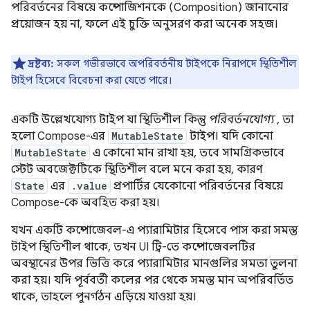
পরিবর্তনের বিষয়ে কম্পোজিশনকে (Composition) জানানোর
প্রয়োজন হয় না, ফলে এই চুক্তি অনুসরণ করা অনেক সহজ।
দ্রষ্টব্য:
সকল গভীরভাবে অপরিবর্তনীয় টাইপকে নিরাপদে স্থিতিশীল
টাইপ হিসেবে বিবেচনা করা যেতে পারে।
একটি উল্লেখযোগ্য টাইপ যা স্থিতিশীল কিন্তু
পরিবর্তনযোগ্য
, তা
হলো Compose-এর
MutableState
টাইপ। যদি কোনো
MutableState
এ কোনো মান রাখা হয়, তবে সামগ্রিকভাবে
স্টেট অবজেক্টটিকে স্থিতিশীল বলে মনে করা হয়, কারণ
State
এর
.value
প্রপার্টির যেকোনো পরিবর্তনের বিষয়ে
Compose-কে অবহিত করা হয়।
যখন একটি কম্পোজেবল-এ প্যারামিটার হিসেবে পাস করা সমস্ত
টাইপ স্থিতিশীল থাকে, তখন UI ট্রি-তে কম্পোজেবলটির
অবস্থানের উপর ভিত্তি করে প্যারামিটার মানগুলির সমতা তুলনা
করা হয়। যদি পূর্ববর্তী কলের পর থেকে সমস্ত মান অপরিবর্তিত
থাকে, তাহলে পুনর্গঠন এড়িয়ে যাওয়া হয়।