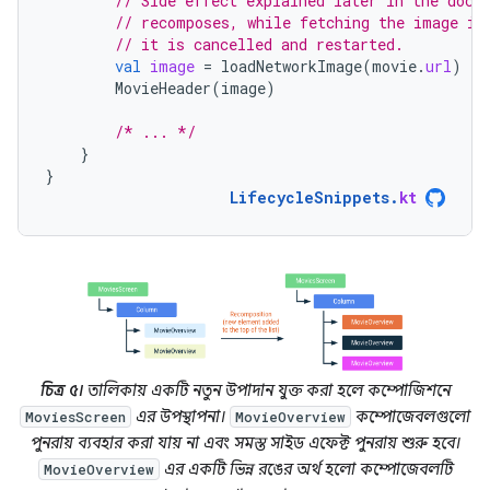
// Side effect explained later in the docs
// recomposes, while fetching the image is
// it is cancelled and restarted.
val
image
=
loadNetworkImage
(
movie
.
url
)
MovieHeader
(
image
)
/* ... */
}
}
LifecycleSnippets
.
kt
চিত্র ৫।
তালিকায় একটি নতুন উপাদান যুক্ত করা হলে কম্পোজিশনে
এর উপস্থাপনা।
কম্পোজেবলগুলো
MoviesScreen
MovieOverview
পুনরায় ব্যবহার করা যায় না এবং সমস্ত সাইড এফেক্ট পুনরায় শুরু হবে।
এর একটি ভিন্ন রঙের অর্থ হলো কম্পোজেবলটি
MovieOverview