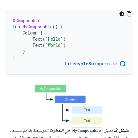
@Composable
fun
MyComposable
()
{
Column
{
Text
(
"Hello"
)
Text
(
"World"
)
}
}
LifecycleSnippets
.
kt
الشكل 2.
تمثيل
في المقطوعة الموسيقية إذا تم استدعاء
MyComposable
عنصر قابل للإنشاء عدة مرات، يتم وضع عدة نُسخ في Composition. يشير