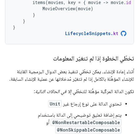
items
(
movies
,
key
=
{
movie
-
>
movie
.
id
})
MovieOverview
(
movie
)
}
}
}
LifecycleSnippets
.
kt
تخطّي الخطوة إذا لم تتغيّر المعلومات
أثناء إعادة الإنشاء، يمكن تخطّي تنفيذ بعض الدوال البرمجية القابلة
للإنشاء المؤهَّلة بالكامل إذا لم تتغيّر مُدخلاتها عن عملية الإنشاء السابقة.
تكون الدالة المركّبة مؤهَّلة للتخطّي
إلا في الحالات التالية
:
تحتوي الدالة على نوع إرجاع غير
Unit
يتم إضافة تعليق توضيحي إلى الدالة باستخدام
@NonRestartableComposable
أو
@NonSkippableComposable