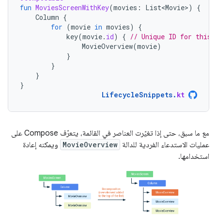
fun
MoviesScreenWithKey
(
movies
:
List<Movie>
)
{
Column
{
for
(
movie
in
movies
)
{
key
(
movie
.
id
)
{
// Unique ID for this 
MovieOverview
(
movie
)
}
}
}
}
LifecycleSnippets
.
kt
مع ما سبق، حتى إذا تغيّرت العناصر في القائمة، يتعرّف Compose على
عمليات الاستدعاء الفردية للدالة
MovieOverview
ويمكنه إعادة
استخدامها.