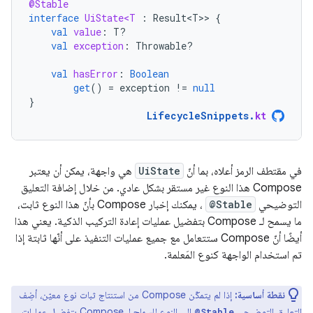
@Stable
interface
UiState<T
:
Result<T>
>
{
val
value
:
T?
val
exception
:
Throwable?
val
hasError
:
Boolean
get
()
=
exception
!=
null
}
LifecycleSnippets
.
kt
في مقتطف الرمز أعلاه، بما أنّ
UiState
هي واجهة، يمكن أن يعتبر
Compose هذا النوع غير مستقر بشكل عادي. من خلال إضافة التعليق
التوضيحي
@Stable
، يمكنك إخبار Compose بأنّ هذا النوع ثابت،
ما يسمح لـ Compose بتفضيل عمليات إعادة التركيب الذكية. يعني هذا
أيضًا أنّ Compose ستتعامل مع جميع عمليات التنفيذ على أنّها ثابتة إذا
تم استخدام الواجهة كنوع المَعلمة.
نقطة أساسية:
إذا لم يتمكّن Compose من استنتاج ثبات نوع معيّن، أضِف
التعليق التوضيحي
إلى النوع للسماح لـ Compose بتفضيل عمليات
@Stable