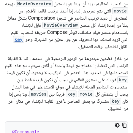
من الناحية المثالية، نريد أن نربط هوية مثيل
MovieOverview
بهوية
movie
التي يتم تمريرها إليه. إذا أعدنا ترتيب قائمة الأفلام، من
المفترض أن نعيد ترتيب العناصر في شجرة Composition بشكل مماثل
بدلاً من إعادة إنشاء كل عنصر
MovieOverview
قابل للإنشاء
باستخدام عنصر فيلم مختلف. توفّر Compose طريقة لتحديد القيم
التي تريد استخدامها للتعريف عن جزء معيّن من الشجرة، وهو
key
القابل للإنشاء، لوقت التشغيل.
من خلال تضمين مجموعة من الرموز البرمجية في استدعاء للدالة القابلة
للإنشاء التي تتضمّن المفتاح مع قيمة واحدة أو أكثر، سيتم دمج هذه القيم
لاستخدامها في تحديد هذا العنصر في التركيب. لا يشترط أن تكون قيمة
key
فريدة على مستوى العالم
، بل يجب أن تكون فريدة فقط بين
استدعاءات العناصر القابلة للإنشاء في موقع الاستدعاء. في هذا المثال،
يجب أن يتضمّن كل
movie
key
فريدًا بين
movies
، ولا بأس إذا
كان
key
مشتركًا مع بعض العناصر الأخرى القابلة للإنشاء في مكان آخر
من التطبيق.
@Composable