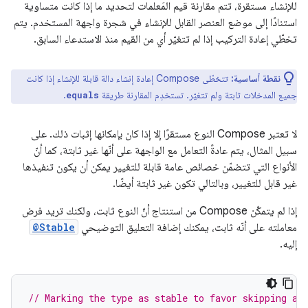
للإنشاء مستقرة، تتم مقارنة قيم المَعلمات لتحديد ما إذا كانت متساوية
استنادًا إلى موضع العنصر القابل للإنشاء في شجرة واجهة المستخدم. يتم
تخطّي إعادة التركيب إذا لم تتغيّر أي من القيم منذ الاستدعاء السابق.
نقطة أساسية:
تتخطّى Compose إعادة إنشاء دالة قابلة للإنشاء إذا كانت
جميع المدخلات ثابتة ولم تتغيّر. تستخدِم المقارنة طريقة
.
equals
لا تعتبر Compose النوع مستقرًا إلا إذا كان بإمكانها إثبات ذلك. على
سبيل المثال، يتم عادةً التعامل مع الواجهة على أنّها غير ثابتة، كما أنّ
الأنواع التي تتضمّن خصائص عامة قابلة للتغيير يمكن أن يكون تنفيذها
غير قابل للتغيير، وبالتالي تكون غير ثابتة أيضًا.
إذا لم يتمكّن Compose من استنتاج أنّ النوع ثابت، ولكنك تريد فرض
معاملته على أنّه ثابت، يمكنك إضافة التعليق التوضيحي
@Stable
إليه.
// Marking the type as stable to favor skipping an