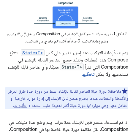
الشكل 1.
دورة حياة عنصر قابل للإنشاء في Composition يدخل إلى التركيب،
ويتم إعادة تركيبه 0 مرة أو أكثر، ثم يخرج من التركيب.
يتم عادةً إعادة التركيب عند إجراء تغيير على كائن
State<T>
. تتتبّع
Compose هذه العمليات وتنفّذ جميع العناصر القابلة للإنشاء في
Composition التي تقرأ
State<T>
معيّنًا، وأي عناصر قابلة للإنشاء
تستدعيها ولا يمكن
تخطّيها
.
ملاحظة:
دورة حياة العناصر القابلة للإنشاء أبسط من دورة حياة طرق العرض
والأنشطة واللقطات. عندما يحتاج عنصر قابل للإنشاء إلى إدارة موارد خارجية أو
التفاعل معها، وهي موارد
لها
دورة حياة أكثر تعقيدًا، عليك استخدام
التأثيرات
.
إذا تم استدعاء عنصر قابل للإنشاء عدة مرات، يتم وضع عدة مثيلات في
Composition. لكل مكالمة دورة حياة خاصة بها في Composition.