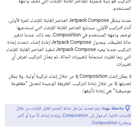
التركيب هو بنية شجرية للعناصر القابلة للإنشاء التي تصف واجهة
المستخدم.
عندما يشغّل Jetpack Compose العناصر القابلة للإنشاء للمرة الأولى،
أثناء
التركيب الأوّلي
، سيتتبّع العناصر القابلة للإنشاء التي تستدعيها
لوصف واجهة المستخدم في Composition. بعد ذلك، عندما تتغير
حالة تطبيقك، يجدول Jetpack Compose
إعادة إنشاء
. تحدث إعادة
التركيب عندما يعيد Jetpack Compose تنفيذ العناصر القابلة للإنشاء
التي ربما تغيّرت استجابةً لتغييرات الحالة، ثم يعدّل التركيب لعرض أي
تغييرات.
لا يمكن إنشاء Composition إلا من خلال إنشاء تركيبة أولية، ولا يمكن
تعديلها إلا من خلال إعادة التركيب. الطريقة الوحيدة لتعديل "مقطوعة
موسيقية" هي إعادة تأليفها.
ملاحظة مهمة:
يتم تحديد مراحل نشاط العنصر القابل للإنشاء من خلال
الأحداث التالية: الدخول إلى Composition، وإعادة إنشائه 0 مرة أو أكثر،
ومغادرة Composition.