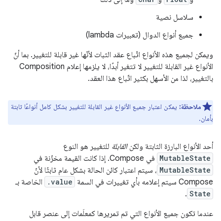
سلاسل نصية
جميع أنواع الدوال (تعبيرات lambda)
ويمكن لجميع هذه الأنواع اتّباع عقد الثبات لأنّها غير قابلة للتغيير. بما أنّ
الأنواع غير القابلة للتغيير لا تتغير أبدًا، لا يلزمها إعلام Composition
بالتغيير، لذا من الأسهل بكثير اتّباع هذا العقد.
ملاحظة:
يمكن اعتبار جميع الأنواع غير القابلة للتغيير بشكل كامل أنواعًا ثابتة
بأمان.
أحد الأنواع البارزة الثابتة ولكن
القابلة
للتغيير هو النوع
MutableState
في Compose. إذا كانت القيمة مخزّنة في
MutableState
، سيتم اعتبار كائن الحالة بشكل عام ثابتًا لأنّ
Compose سيتم إعلامه بأي تغييرات في السمة
.value
الخاصة بـ
.
State
عندما تكون جميع الأنواع التي تم تمريرها كمعلَمات إلى عنصر قابل