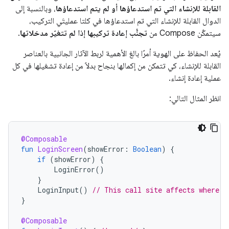
القابلة للإنشاء التي تم استدعاؤها أو لم يتم استدعاؤها
، وبالنسبة إلى
الدوال القابلة للإنشاء التي تم استدعاؤها في كلتا عمليتَي التركيب،
سيتمكّن Compose من
تجنُّب إعادة تركيبها إذا لم تتغيّر مدخلاتها
.
يُعد الحفاظ على الهوية أمرًا بالغ الأهمية لربط الآثار الجانبية بالعناصر
القابلة للإنشاء، كي تتمكن من إكمالها بنجاح بدلاً من إعادة تشغيلها في كل
عملية إعادة إنشاء.
انظر المثال التالي:
@Composable
fun
LoginScreen
(
showError
:
Boolean
)
{
if
(
showError
)
{
LoginError
()
}
LoginInput
()
// This call site affects where L
}
@Composable