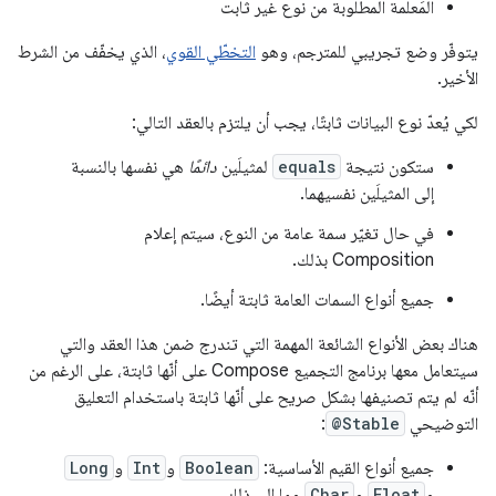
المَعلمة المطلوبة من نوع غير ثابت
يتوفّر وضع تجريبي للمترجم، وهو
التخطّي القوي
، الذي يخفّف من الشرط
الأخير.
لكي يُعدّ نوع البيانات ثابتًا، يجب أن يلتزم بالعقد التالي:
ستكون نتيجة
equals
لمثيلَين
دائمًا
هي نفسها بالنسبة
إلى المثيلَين نفسيهما.
في حال تغيّر سمة عامة من النوع، سيتم إعلام
Composition بذلك.
جميع أنواع السمات العامة ثابتة أيضًا.
هناك بعض الأنواع الشائعة المهمة التي تندرج ضمن هذا العقد والتي
سيتعامل معها برنامج التجميع Compose على أنّها ثابتة، على الرغم من
أنّه لم يتم تصنيفها بشكل صريح على أنّها ثابتة باستخدام التعليق
التوضيحي
@Stable
:
جميع أنواع القيم الأساسية:
Boolean
و
Int
و
Long
و
Float
و
Char
وما إلى ذلك