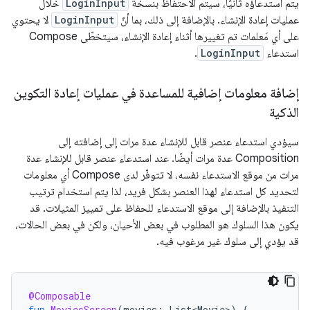
يتم استدعاؤه ثانيًا، سيتم الاحتفاظ بنسخة
LoginInput
خلال
عمليات إعادة الإنشاء. بالإضافة إلى ذلك، بما أنّ
LoginInput
لا يحتوي
على أي مَعلمات تم تغييرها أثناء إعادة الإنشاء، سيتخطّى Compose
استدعاء
LoginInput
.
إضافة معلومات إضافية للمساعدة في عمليات إعادة التكوين
الذكية
سيؤدي استدعاء عنصر قابل للإنشاء عدة مرات إلى إضافته إلى
Composition عدة مرات أيضًا. عند استدعاء عنصر قابل للإنشاء عدة
مرات من موقع الاستدعاء نفسه، لا تتوفّر لدى Compose أي معلومات
لتحديد كل استدعاء لهذا العنصر بشكل فريد، لذا يتم استخدام ترتيب
التنفيذ بالإضافة إلى موقع الاستدعاء للحفاظ على تمييز المثيلات. قد
يكون هذا السلوك هو المطلوب في بعض الأحيان، ولكن في بعض الحالات،
قد يؤدي إلى سلوك غير مرغوب فيه.
@Composable
fun
MoviesScreen
(
movies
:
List<Movie>
)
{