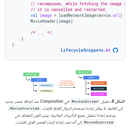
// recomposes, while fetching the image is
// it is cancelled and restarted.
val
image
=
loadNetworkImage
(
movie
.
url
)
MovieHeader
(
image
)
/* ... */
}
}
LifecycleSnippets
.
kt
الشكل 5.
تمثيل
في Composition عند إضافة عنصر جديد
MoviesScreen
إلى القائمة. لا يمكن إعادة استخدام الدوال القابلة للإنشاء
،
MovieOverview
وستتم إعادة تشغيل جميع التأثيرات الجانبية. يشير اللون المختلف في
إلى أنّه تمت إعادة إنشاء العنصر القابل للإنشاء.
MovieOverview