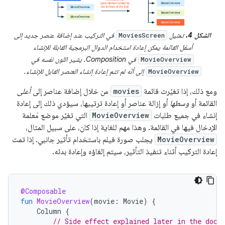
الشكل 4.
تمثيل
في التركيب عند إضافة عنصر جديد إلى
MoviesScreen
أسفل القائمة يمكن إعادة استخدام الدوال البرمجية القابلة للإنشاء
في Composition. يشير اللون نفسه في
MovieOverview
إلى أنّه لم تتم إعادة إنشاء العنصر القابل للإنشاء.
MovieOverview
ومع ذلك، إذا تغيّرت قائمة
movies
من خلال إضافة عناصر إلى
أعلى
القائمة أو
وسطها
أو إزالة عناصر أو إعادة ترتيبها، سيؤدي ذلك إلى إعادة
إنشاء في جميع طلبات
MovieOverview
التي تغيّر موضع مَعلمة
الإدخال فيها في القائمة. وهذا مهم للغاية إذا كان، على سبيل المثال،
MovieOverview
يجلب صورة فيلم باستخدام تأثير جانبي. إذا تمت
إعادة التركيب أثناء تنفيذ التأثير، سيتم إلغاؤه وإعادة بدئه.
@Composable
fun
MovieOverview
(
movie
:
Movie
)
{
Column
{
// Side effect explained later in the docs