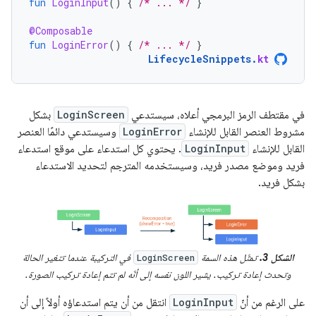
fun
LoginInput
()
{
/* ... */
}
@Composable
fun
LoginError
()
{
/* ... */
}
LifecycleSnippets
.
kt
في مقتطف الرمز البرمجي أعلاه، سيستدعي
LoginScreen
بشكل
مشروط العنصر القابل للإنشاء
LoginError
وسيستدعي دائمًا العنصر
القابل للإنشاء
LoginInput
. يحتوي كل استدعاء على موقع استدعاء
فريد وموضع مصدر فريد، وسيستخدمه المترجم لتحديد الاستدعاء
بشكل فريد.
الشكل 3.
تمثّل هذه السمة
في التركيبة عندما تتغير الحالة
LoginScreen
وتحدث إعادة تركيب. يشير اللون نفسه إلى أنّه لم تتم إعادة تركيب الصورة.
على الرغم من أنّ
LoginInput
انتقل من أن يتم استدعاؤه أولاً إلى أن