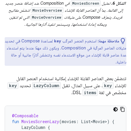
الشكل 6.
تمثيل
في Composition عند إضافة عنصر جديد
MoviesScreen
إلى القائمة. بما أنّ العناصر القابلة للإنشاء
تتضمّن مفاتيح
MovieOverview
فريدة، يتعرّف Compose على مثيلات
التي لم تتغيّر،
MovieOverview
ويمكنه إعادة استخدامها، وسيستمر تنفيذ آثارها الجانبية.
ملاحظة مهمة:
استخدِم العنصر المركّب
لمساعدة Compose في تحديد
key
مثيلات العناصر المركّبة في Composition. ويكون ذلك مهمًا عندما يتم استدعاء
عدة عناصر قابلة للإنشاء من موقع الاستدعاء نفسه وتتضمّن آثارًا جانبية أو حالة
داخلية.
تتضمّن بعض العناصر القابلة للإنشاء إمكانية استخدام العنصر القابل
للإنشاء
key
. على سبيل المثال، تقبل
LazyColumn
تحديد
key
مخصّص في لغة
items
DSL.
@Composable
fun
MoviesScreenLazy
(
movies
:
List<Movie>
)
{
LazyColumn
{