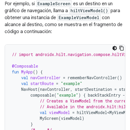
Por ejemplo, si
ExampleScreen
es un destino en un
gráfico de navegación, llama a
hiltViewModel()
para
obtener una instancia de
ExampleViewModel
con
alcance al destino, como se muestra en el fragmento de
código a continuación:
// import androidx.hilt.navigation.compose.hiltVie
@Composable
fun
MyApp
()
{
val
navController
=
rememberNavController
()
val
startRoute
=
"example"
NavHost
(
navController
,
startDestination
=
star
composable
(
"example"
)
{
backStackEntry
-
// Creates a ViewModel from the curren
// Available in the androidx.hilt:hilt
val
viewModel
=
hiltViewModel<MyViewMo
MyScreen
(
viewModel
)
}
/* ... */