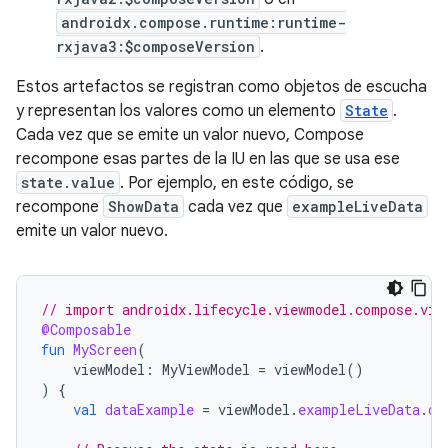
androidx.compose.runtime:runtime-
rxjava3:$composeVersion
.
Estos artefactos se registran como objetos de escucha
y representan los valores como un elemento
State
.
Cada vez que se emite un valor nuevo, Compose
recompone esas partes de la IU en las que se usa ese
state.value
. Por ejemplo, en este código, se
recompone
ShowData
cada vez que
exampleLiveData
emite un valor nuevo.
// import androidx.lifecycle.viewmodel.compose.vie
@Composable
fun
MyScreen
(
viewModel
:
MyViewModel
=
viewModel
()
)
{
val
dataExample
=
viewModel
.
exampleLiveData
.
ob