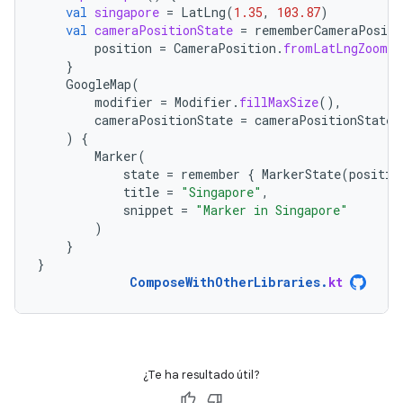
val
singapore
=
LatLng
(
1.35
,
103.87
)
val
cameraPositionState
=
rememberCameraPositi
position
=
CameraPosition
.
fromLatLngZoom
(
s
}
GoogleMap
(
modifier
=
Modifier
.
fillMaxSize
(),
cameraPositionState
=
cameraPositionState
)
{
Marker
(
state
=
remember
{
MarkerState
(
positio
title
=
"Singapore"
,
snippet
=
"Marker in Singapore"
)
}
}
ComposeWithOtherLibraries
.
kt
¿Te ha resultado útil?