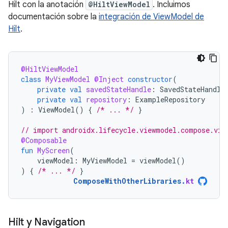
Hilt con la anotación
@HiltViewModel
. Incluimos
documentación sobre la
integración de ViewModel de
Hilt
.
@HiltViewModel
class
MyViewModel
@Inject
constructor
(
private
val
savedStateHandle
:
SavedStateHandle
private
val
repository
:
ExampleRepository
)
:
ViewModel
()
{
/* ... */
}
// import androidx.lifecycle.viewmodel.compose.vie
@Composable
fun
MyScreen
(
viewModel
:
MyViewModel
=
viewModel
()
)
{
/* ... */
}
ComposeWithOtherLibraries
.
kt
Hilt y Navigation