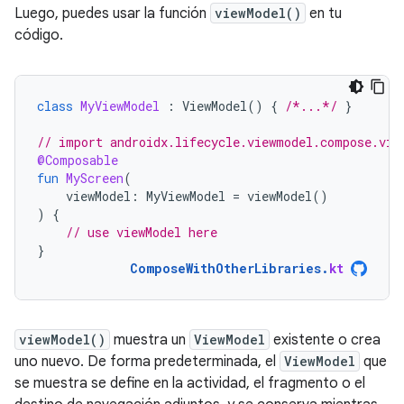
Luego, puedes usar la función
viewModel()
en tu
código.
class
MyViewModel
:
ViewModel
()
{
/*...*/
}
// import androidx.lifecycle.viewmodel.compose.vie
@Composable
fun
MyScreen
(
viewModel
:
MyViewModel
=
viewModel
()
)
{
// use viewModel here
}
ComposeWithOtherLibraries
.
kt
viewModel()
muestra un
ViewModel
existente o crea
uno nuevo. De forma predeterminada, el
ViewModel
que
se muestra se define en la actividad, el fragmento o el