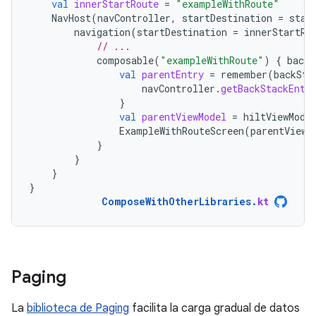
val
innerStartRoute
=
"exampleWithRoute"
NavHost
(
navController
,
startDestination
=
star
navigation
(
startDestination
=
innerStartRo
// ...
composable
(
"exampleWithRoute"
)
{
backS
val
parentEntry
=
remember
(
backSta
navController
.
getBackStackEntr
}
val
parentViewModel
=
hiltViewMode
ExampleWithRouteScreen
(
parentViewM
}
}
}
}
ComposeWithOtherLibraries
.
kt
Paging
La
biblioteca de Paging
facilita la carga gradual de datos