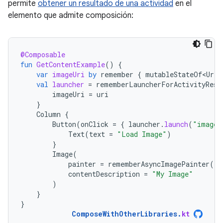
permite
obtener un resultado de una actividad
en el
elemento que admite composición:
@Composable
fun
GetContentExample
()
{
var
imageUri
by
remember
{
mutableStateOf<Uri?
val
launcher
=
rememberLauncherForActivityResu
imageUri
=
uri
}
Column
{
Button
(
onClick
=
{
launcher
.
launch
(
"image/
Text
(
text
=
"Load Image"
)
}
Image
(
painter
=
rememberAsyncImagePainter
(
im
contentDescription
=
"My Image"
)
}
}
ComposeWithOtherLibraries
.
kt