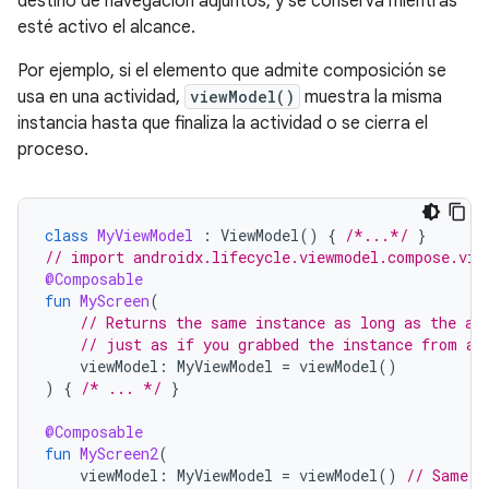
destino de navegación adjuntos, y se conserva mientras
esté activo el alcance.
Por ejemplo, si el elemento que admite composición se
usa en una actividad,
viewModel()
muestra la misma
instancia hasta que finaliza la actividad o se cierra el
proceso.
class
MyViewModel
:
ViewModel
()
{
/*...*/
}
// import androidx.lifecycle.viewmodel.compose.vie
@Composable
fun
MyScreen
(
// Returns the same instance as long as the ac
// just as if you grabbed the instance from an
viewModel
:
MyViewModel
=
viewModel
()
)
{
/* ... */
}
@Composable
fun
MyScreen2
(
viewModel
:
MyViewModel
=
viewModel
()
// Same i