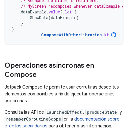
// Because the state is read here,
// MyScreen recomposes whenever dataExample ch
dataExample
.
value
?.
let
{
ShowData
(
dataExample
)
}
}
ComposeWithOtherLibraries
.
kt
Operaciones asíncronas en
Compose
Jetpack Compose te permite usar corrutinas desde tus
elementos componibles a fin de ejecutar operaciones
asíncronas.
Consulta las API de
LaunchedEffect
,
produceState
y
rememberCoroutineScope
en la
documentación sobre
efectos secundarios
para obtener más información.