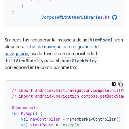
}
}
ComposeWithOtherLibraries
.
kt
Si necesitas recuperar la instancia de un
ViewModel
con
alcance a
rutas de navegación
o
el gráfico de
navegación
, usa la función de componibilidad
hiltViewModel
y pasa el
backStackEntry
correspondiente como parámetro:
// import androidx.hilt.navigation.compose.hiltVie
// import androidx.navigation.compose.getBackStack
@Composable
fun
MyApp
()
{
val
navController
=
rememberNavController
()
val
startRoute
=
"example"