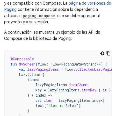
y es compatible con Compose. La
página de versiones de
Paging
contiene información sobre la dependencia
adicional
paging-compose
que se debe agregar al
proyecto y a su versión.
A continuación, se muestra un ejemplo de las API de
Compose de la biblioteca de Paging:
@Composable
fun
MyScreen
(
flow
:
Flow<PagingData<String>
>
)
{
val
lazyPagingItems
=
flow
.
collectAsLazyPaging
LazyColumn
{
items
(
lazyPagingItems
.
itemCount
,
key
=
lazyPagingItems
.
itemKey
{
it
}
)
{
index
-
val
item
=
lazyPagingItems
[
index
]
Text
(
"Item is 
$
item
"
)
}
}