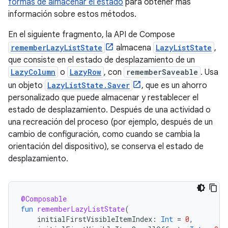
formas de almacenar el estado
para obtener más
información sobre estos métodos.
En el siguiente fragmento, la API de Compose
rememberLazyListState
almacena
LazyListState
,
que consiste en el estado de desplazamiento de un
LazyColumn
o
LazyRow
, con
rememberSaveable
. Usa
un objeto
LazyListState.Saver
, que es un ahorro
personalizado que puede almacenar y restablecer el
estado de desplazamiento. Después de una actividad o
una recreación del proceso (por ejemplo, después de un
cambio de configuración, como cuando se cambia la
orientación del dispositivo), se conserva el estado de
desplazamiento.
@Composable
fun
rememberLazyListState
(
initialFirstVisibleItemIndex
:
Int
=
0
,