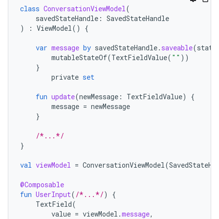
class
ConversationViewModel
(
savedStateHandle
:
SavedStateHandle
)
:
ViewModel
()
{
var
message
by
savedStateHandle
.
saveable
(
state
mutableStateOf
(
TextFieldValue
(
""
))
}
private
set
fun
update
(
newMessage
:
TextFieldValue
)
{
message
=
newMessage
}
/*...*/
}
val
viewModel
=
ConversationViewModel
(
SavedStateHa
@Composable
fun
UserInput
(
/*...*/
)
{
TextField
(
value
=
viewModel
.
message
,