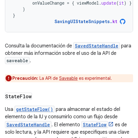
onValueChange
=
{
viewModel
.
update
(
it
)
}
)
}
SavingUIStateSnippets
.
kt
Consulta la documentación de
SavedStateHandle
para
obtener más información sobre el uso de la API de
saveable
.
Precaución:
La API de
Saveable
es experimental.
State
Flow
Usa
getStateFlow()
para almacenar el estado del
elemento de la IU y consumirlo como un flujo desde
SavedStateHandle
. El elemento
StateFlow
es de
solo lectura, y la API requiere que especifiques una clave