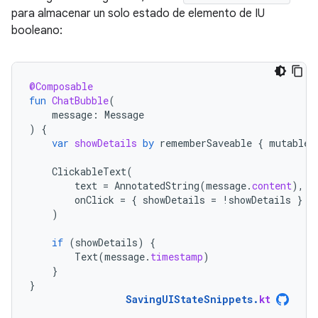
para almacenar un solo estado de elemento de IU
booleano:
@Composable
fun
ChatBubble
(
message
:
Message
)
{
var
showDetails
by
rememberSaveable
{
mutableS
ClickableText
(
text
=
AnnotatedString
(
message
.
content
),
onClick
=
{
showDetails
=
!
showDetails
}
)
if
(
showDetails
)
{
Text
(
message
.
timestamp
)
}
}
SavingUIStateSnippets
.
kt