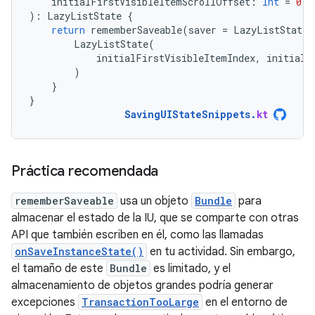
initialFirstVisibleItemScrollOffset
:
Int
=
0
):
LazyListState
{
return
rememberSaveable
(
saver
=
LazyListState
.
LazyListState
(
initialFirstVisibleItemIndex
,
initialF
)
}
}
SavingUIStateSnippets
.
kt
Práctica recomendada
rememberSaveable
usa un objeto
Bundle
para
almacenar el estado de la IU, que se comparte con otras
API que también escriben en él, como las llamadas
onSaveInstanceState()
en tu actividad. Sin embargo,
el tamaño de este
Bundle
es limitado, y el
almacenamiento de objetos grandes podría generar
excepciones
TransactionTooLarge
en el entorno de