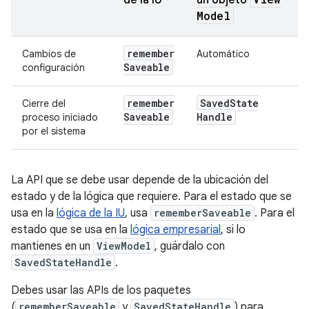
de la IU
un objeto
Model
remember
Cambios de
Automático
Saveable
configuración
remember
Saved
State
Cierre del
Saveable
Handle
proceso iniciado
por el sistema
La API que se debe usar depende de la ubicación del
estado y de la lógica que requiere. Para el estado que se
usa en la
lógica de la IU
, usa
rememberSaveable
. Para el
estado que se usa en la
lógica empresarial
, si lo
mantienes en un
ViewModel
, guárdalo con
SavedStateHandle
.
Debes usar las APIs de los paquetes
(
rememberSaveable
y
SavedStateHandle
) para