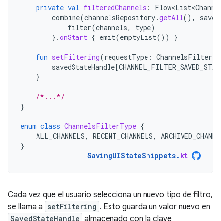
private
val
filteredChannels
:
Flow<List<Channe
combine
(
channelsRepository
.
getAll
(),
saved
filter
(
channels
,
type
)
}.
onStart
{
emit
(
emptyList
())
}
fun
setFiltering
(
requestType
:
ChannelsFilterTy
savedStateHandle
[
CHANNEL_FILTER_SAVED_STAT
}
/*...*/
}
enum
class
ChannelsFilterType
{
ALL_CHANNELS
,
RECENT_CHANNELS
,
ARCHIVED_CHANNE
}
SavingUIStateSnippets
.
kt
Cada vez que el usuario selecciona un nuevo tipo de filtro,
se llama a
setFiltering
. Esto guarda un valor nuevo en
SavedStateHandle
almacenado con la clave