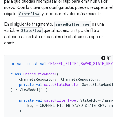
para que puedas reemplazar el flujo para emitir un valor
nuevo. Con la clave que configuraste, puedes recuperar el
objeto
StateFlow
y recopilar el valor más reciente.
En el siguiente fragmento,
savedFilterType
es una
variable
StateFlow
que almacena un tipo de filtro
aplicado a una lista de canales de chat en una app de
chat:
private
const
val
CHANNEL_FILTER_SAVED_STATE_KEY
=
class
ChannelViewModel
(
channelsRepository
:
ChannelsRepository
,
private
val
savedStateHandle
:
SavedStateHandle
)
:
ViewModel
()
{
private
val
savedFilterType
:
StateFlow<Channel
key
=
CHANNEL_FILTER_SAVED_STATE_KEY
,
init
)