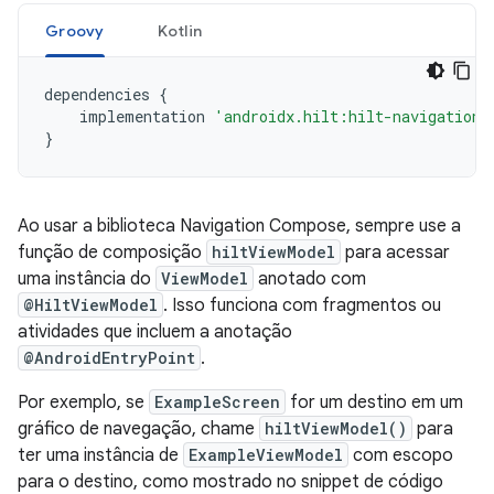
Groovy
Kotlin
dependencies
{
implementation
'androidx.hilt:hilt-navigation-
}
Ao usar a biblioteca Navigation Compose, sempre use a
função de composição
hiltViewModel
para acessar
uma instância do
ViewModel
anotado com
@HiltViewModel
. Isso funciona com fragmentos ou
atividades que incluem a anotação
@AndroidEntryPoint
.
Por exemplo, se
ExampleScreen
for um destino em um
gráfico de navegação, chame
hiltViewModel()
para
ter uma instância de
ExampleViewModel
com escopo
para o destino, como mostrado no snippet de código