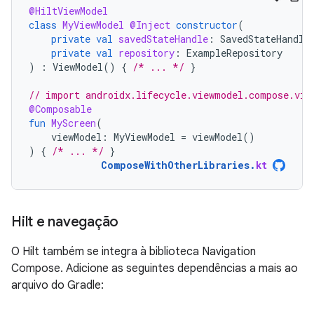
@HiltViewModel
class
MyViewModel
@Inject
constructor
(
private
val
savedStateHandle
:
SavedStateHandle
private
val
repository
:
ExampleRepository
)
:
ViewModel
()
{
/* ... */
}
// import androidx.lifecycle.viewmodel.compose.vie
@Composable
fun
MyScreen
(
viewModel
:
MyViewModel
=
viewModel
()
)
{
/* ... */
}
ComposeWithOtherLibraries
.
kt
Hilt e navegação
O Hilt também se integra à biblioteca Navigation
Compose. Adicione as seguintes dependências a mais ao
arquivo do Gradle: