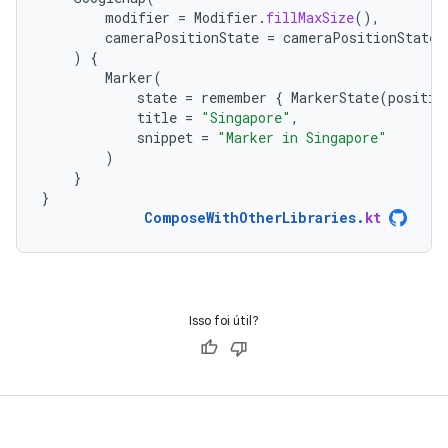
modifier
=
Modifier
.
fillMaxSize
(),
cameraPositionState
=
cameraPositionState
)
{
Marker
(
state
=
remember
{
MarkerState
(
positio
title
=
"Singapore"
,
snippet
=
"Marker in Singapore"
)
}
}
ComposeWithOtherLibraries
.
kt
Isso foi útil?