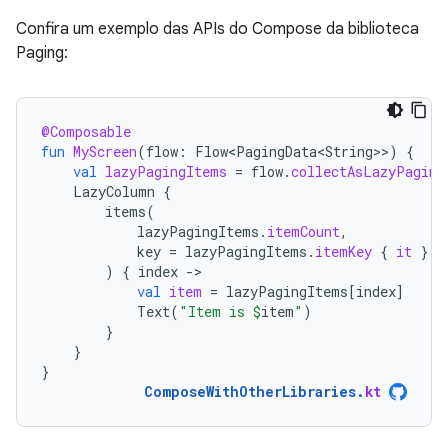
Confira um exemplo das APIs do Compose da biblioteca
Paging:
@Composable
fun
MyScreen
(
flow
:
Flow<PagingData<String>
>
)
{
val
lazyPagingItems
=
flow
.
collectAsLazyPaging
LazyColumn
{
items
(
lazyPagingItems
.
itemCount
,
key
=
lazyPagingItems
.
itemKey
{
it
}
)
{
index
-
val
item
=
lazyPagingItems
[
index
]
Text
(
"Item is 
$
item
"
)
}
}
}
ComposeWithOtherLibraries
.
kt