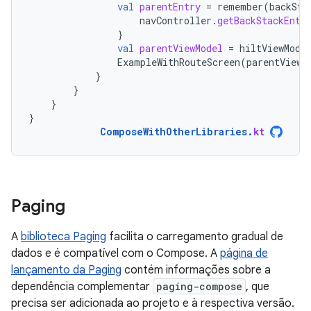
val
parentEntry
=
remember
(
backSta
navController
.
getBackStackEntr
}
val
parentViewModel
=
hiltViewMode
ExampleWithRouteScreen
(
parentViewM
}
}
}
}
ComposeWithOtherLibraries
.
kt
Paging
A
biblioteca Paging
facilita o carregamento gradual de
dados e é compatível com o Compose. A
página de
lançamento da Paging
contém informações sobre a
dependência complementar
paging-compose
, que
precisa ser adicionada ao projeto e à respectiva versão.