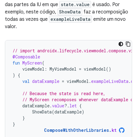
das partes da IU em que
state.value
é usado. Por
exemplo, neste código,
ShowData
faz a recomposição
todas as vezes que
exampleLiveData
emite um novo
valor.
// import androidx.lifecycle.viewmodel.compose.vie
@Composable
fun
MyScreen
(
viewModel
:
MyViewModel
=
viewModel
()
)
{
val
dataExample
=
viewModel
.
exampleLiveData
.
ob
// Because the state is read here,
// MyScreen recomposes whenever dataExample ch
dataExample
.
value
?.
let
{
ShowData
(
dataExample
)
}
}
ComposeWithOtherLibraries
.
kt