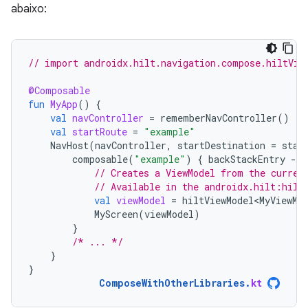
abaixo:
// import androidx.hilt.navigation.compose.hiltVie
@Composable
fun
MyApp
()
{
val
navController
=
rememberNavController
()
val
startRoute
=
"example"
NavHost
(
navController
,
startDestination
=
star
composable
(
"example"
)
{
backStackEntry
-
// Creates a ViewModel from the curren
// Available in the androidx.hilt:hilt
val
viewModel
=
hiltViewModel<MyViewMo
MyScreen
(
viewModel
)
}
/* ... */
}
}
ComposeWithOtherLibraries
.
kt