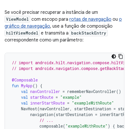
Se você precisar recuperar a instância de um
ViewModel
com escopo para
rotas de navegação
ou
o
gráfico de navegação
, use a função de composição
hiltViewModel
e transmita a
backStackEntry
correspondente como um parâmetro:
// import androidx.hilt.navigation.compose.hiltVie
// import androidx.navigation.compose.getBackStack
@Composable
fun
MyApp
()
{
val
navController
=
rememberNavController
()
val
startRoute
=
"example"
val
innerStartRoute
=
"exampleWithRoute"
NavHost
(
navController
,
startDestination
=
star
navigation
(
startDestination
=
innerStartRo
// ...
composable
(
"exampleWithRoute"
)
{
backS