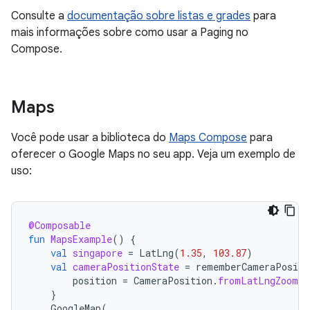
Consulte a
documentação sobre listas e grades
para
mais informações sobre como usar a Paging no
Compose.
Maps
Você pode usar a biblioteca do
Maps Compose
para
oferecer o Google Maps no seu app. Veja um exemplo de
uso:
@Composable
fun
MapsExample
()
{
val
singapore
=
LatLng
(
1.35
,
103.87
)
val
cameraPositionState
=
rememberCameraPositi
position
=
CameraPosition
.
fromLatLngZoom
(
s
}
GoogleMap
(