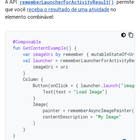
A API
rememberLauncherForActivityResult()
permite
que você
receba o resultado de uma atividade
no
elemento combinável:
@Composable
fun
GetContentExample
()
{
var
imageUri
by
remember
{
mutableStateOf<Uri?
val
launcher
=
rememberLauncherForActivityResu
imageUri
=
uri
}
Column
{
Button
(
onClick
=
{
launcher
.
launch
(
"image/
Text
(
text
=
"Load Image"
)
}
Image
(
painter
=
rememberAsyncImagePainter
(
im
contentDescription
=
"My Image"
)
}
}