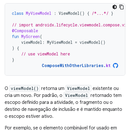
class
MyViewModel
:
ViewModel
()
{
/*...*/
}
// import androidx.lifecycle.viewmodel.compose.vie
@Composable
fun
MyScreen
(
viewModel
:
MyViewModel
=
viewModel
()
)
{
// use viewModel here
}
ComposeWithOtherLibraries
.
kt
O
viewModel()
retorna um
ViewModel
existente ou
cria um novo. Por padrão, o
ViewModel
retornado tem
escopo definido para a atividade, o fragmento ou o
destino de navegação de inclusão e é mantido enquanto
o escopo estiver ativo.
Por exemplo, se o elemento combinável for usado em