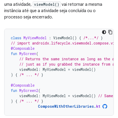
uma atividade,
viewModel()
vai retornar a mesma
instância até que a atividade seja concluída ou o
processo seja encerrado.
class
MyViewModel
:
ViewModel
()
{
/*...*/
}
// import androidx.lifecycle.viewmodel.compose.vie
@Composable
fun
MyScreen
(
// Returns the same instance as long as the ac
// just as if you grabbed the instance from an
viewModel
:
MyViewModel
=
viewModel
()
)
{
/* ... */
}
@Composable
fun
MyScreen2
(
viewModel
:
MyViewModel
=
viewModel
()
// Same i
)
{
/* ... */
}
ComposeWithOtherLibraries
.
kt