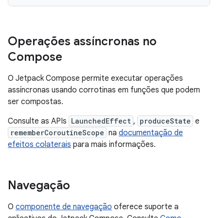
Operações assíncronas no
Compose
O Jetpack Compose permite executar operações
assíncronas usando corrotinas em funções que podem
ser compostas.
Consulte as APIs
LaunchedEffect
,
produceState
e
rememberCoroutineScope
na
documentação de
efeitos colaterais
para mais informações.
Navegação
O
componente de navegação
oferece suporte a