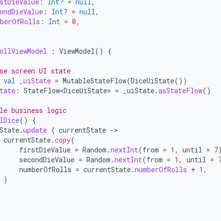
stDieValue
:
Int?
=
null
,
ondDieValue
:
Int?
=
null
,
berOfRolls
:
Int
=
0
,
ollViewModel
:
ViewModel
()
{
se screen UI state
val
_uiState
=
MutableStateFlow
(
DiceUiState
())
tate
:
StateFlow<DiceUiState>
=
_uiState
.
asStateFlow
()
le business logic
lDice
()
{
State
.
update
{
currentState
-
currentState
.
copy
(
firstDieValue
=
Random
.
nextInt
(
from
=
1
,
until
=
7
secondDieValue
=
Random
.
nextInt
(
from
=
1
,
until
=
numberOfRolls
=
currentState
.
numberOfRolls
+
1
,
)