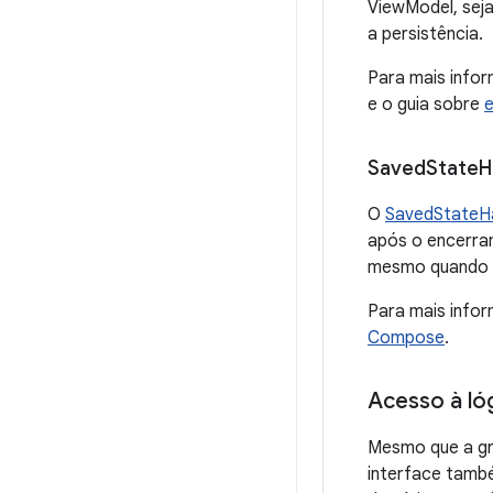
ViewModel, seja
a persistência.
Para mais info
e o guia sobre
e
Saved
State
H
O
SavedStateH
após o encerra
mesmo quando o
Para mais info
Compose
.
Acesso à ló
Mesmo que a gr
interface tamb