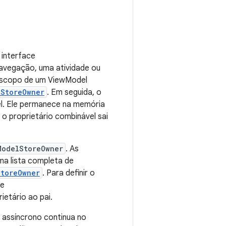
 interface
navegação, uma atividade ou
o escopo de um ViewModel
lStoreOwner
. Em seguida, o
l. Ele permanece na memória
o proprietário combinável sai
ModelStoreOwner
. As
ma lista completa de
StoreOwner
. Para definir o
se
ietário ao pai.
 assíncrono continua no