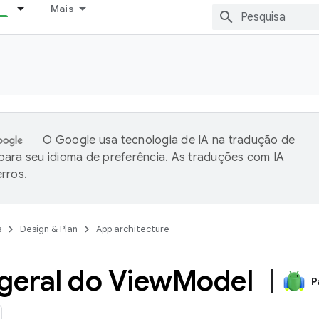
Mais
O Google usa tecnologia de IA na tradução de
ara seu idioma de preferência. As traduções com IA
rros.
s
Design & Plan
App architecture
geral do View
Model
P