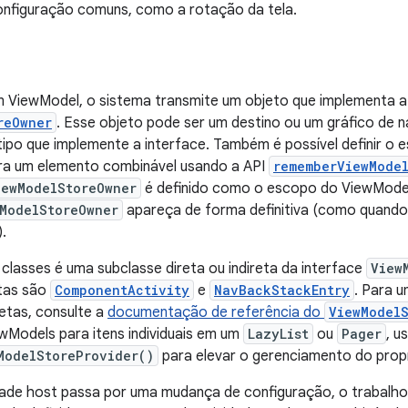
nfiguração comuns, como a rotação da tela.
m ViewModel, o sistema transmite um objeto que implementa a
reOwner
. Esse objeto pode ser um destino ou um gráfico de 
tipo que implemente a interface. Também é possível definir 
ra um elemento combinável usando a API
rememberViewMode
iewModelStoreOwner
é definido como o escopo do ViewMode
ModelStoreOwner
apareça de forma definitiva (como quando 
.
 classes é uma subclasse direta ou indireta da interface
View
etas são
ComponentActivity
e
NavBackStackEntry
. Para u
retas, consulte a
documentação de referência do
ViewModel
wModels para itens individuais em um
LazyList
ou
Pager
, u
ModelStoreProvider()
para elevar o gerenciamento do propr
dade host passa por uma mudança de configuração, o trabalho