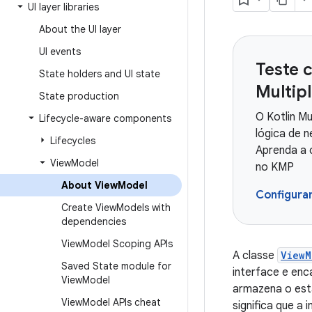
UI layer libraries
About the UI layer
UI events
Teste 
State holders and UI state
Multip
State production
O Kotlin Mu
Lifecycle-aware components
lógica de 
Lifecycles
Aprenda a 
View
Model
no KMP
About View
Model
Configura
Create View
Models with
dependencies
View
Model Scoping APIs
A classe
ViewM
Saved State module for
interface e enc
View
Model
armazena o est
View
Model APIs cheat
significa que a