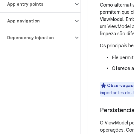
App entry points
Como alternati
permitem que c
ViewModel. Emb
App navigation
um ViewModel a 
limpeza são dif
Dependency injection
Os principais b
Ele permi
Oferece a
Observação
importantes do 
Persistênci
O ViewModel pe
operações. Com