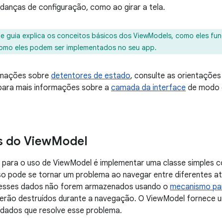
anças de configuração, como ao girar a tela.
e guia explica os conceitos básicos dos ViewModels, como eles f
omo eles podem ser implementados no seu app.
rmações sobre
detentores de estado
, consulte as orientaçõe
ara mais informações sobre a
camada da interface
de modo g
s do View
Model
a para o uso de ViewModel é implementar uma classe simples
sso pode se tornar um problema ao navegar entre diferentes at
 esses dados não forem armazenados usando o
mecanismo par
 serão destruídos durante a navegação. O ViewModel fornece 
 dados que resolve esse problema.