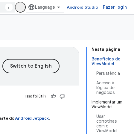
/
Android Studio
Fazer login
Nesta página
Benefícios do
ViewModel
Persistência
Acesso à
lógica de
negócios
Isso foi útil?
Implementar um
ViewModel
Usar
arte do
Android Jetpack
.
corrotinas
com o
ViewModel