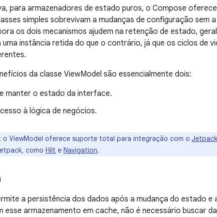
va, para armazenadores de estado puros, o Compose oferec
lasses simples sobrevivam a mudanças de configuração sem a 
ora os dois mecanismos ajudem na retenção de estado, geral
uma instância retida do que o contrário, já que os ciclos de
erentes.
enefícios da classe ViewModel são essencialmente dois:
te manter o estado da interface.
cesso à lógica de negócios.
:
o ViewModel oferece suporte total para integração com o
Jetpac
Jetpack, como
Hilt
e
Navigation
.
a
rmite a persistência dos dados após a mudança do estado e a
 esse armazenamento em cache, não é necessário buscar d