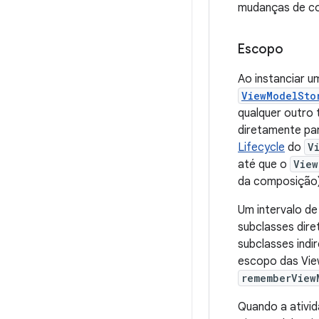
mudanças de co
Escopo
Ao instanciar u
ViewModelSto
qualquer outro 
diretamente pa
Lifecycle
do
V
até que o
View
da composição)
Um intervalo de
subclasses dir
subclasses indi
escopo das Vie
rememberView
Quando a ativi