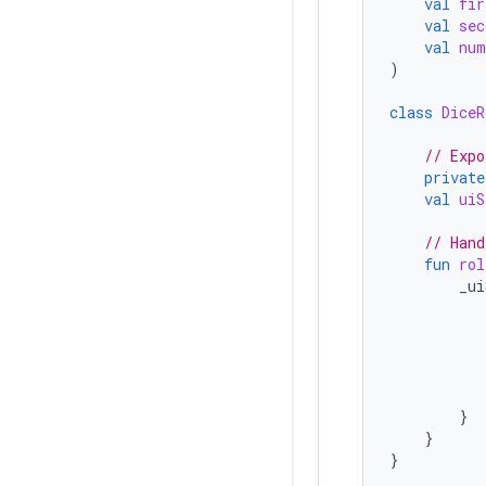
val
fir
val
sec
val
num
)
class
DiceR
// Expo
private
val
uiS
// Hand
fun
rol
_ui
}
}
}