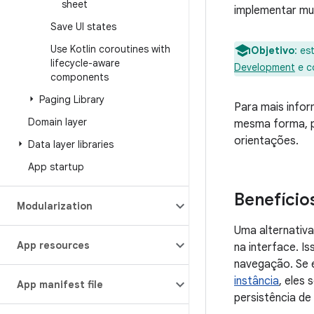
sheet
implementar mud
Save UI states
Use Kotlin coroutines with
Objetivo
:
est
lifecycle-aware
Development
e c
components
Paging Library
Para mais info
Domain layer
mesma forma, p
orientações.
Data layer libraries
App startup
Benefício
Modularization
Uma alternativ
App resources
na interface. I
navegação. Se
instância
, eles
App manifest file
persistência de