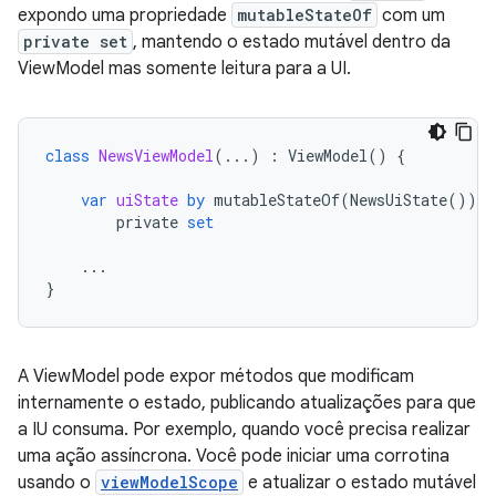
expondo uma propriedade
mutableStateOf
com um
private set
, mantendo o estado mutável dentro da
ViewModel mas somente leitura para a UI.
class
NewsViewModel
(...)
:
ViewModel
()
{
var
uiState
by
mutableStateOf
(
NewsUiState
())
private
set
...
}
A ViewModel pode expor métodos que modificam
internamente o estado, publicando atualizações para que
a IU consuma. Por exemplo, quando você precisa realizar
uma ação assíncrona. Você pode iniciar uma corrotina
usando o
viewModelScope
e atualizar o estado mutável