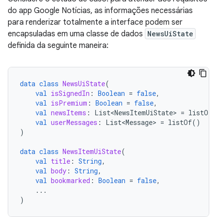
do app Google Notícias, as informações necessárias
para renderizar totalmente a interface podem ser
encapsuladas em uma classe de dados
NewsUiState
definida da seguinte maneira:
data
class
NewsUiState
(
val
isSignedIn
:
Boolean
=
false
,
val
isPremium
:
Boolean
=
false
,
val
newsItems
:
List<NewsItemUiState>
=
listOf
(
val
userMessages
:
List<Message>
=
listOf
()
)
data
class
NewsItemUiState
(
val
title
:
String
,
val
body
:
String
,
val
bookmarked
:
Boolean
=
false
,
...
)