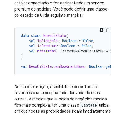
estiver conectado
e
for assinante de um serviço
premium de notícias. Você pode definir uma classe
de estado da UI da seguinte maneira:
data
class
NewsUiState
(
val
isSignedIn
:
Boolean
=
false
,
val
isPremium
:
Boolean
=
false
,
val
newsItems
:
List<NewsItemUiState>
=
li
)
val
NewsUiState
.
canBookmarkNews
:
Boolean
get
(
Nessa declaração, a visibilidade do botão de
favoritos é uma propriedade derivada de duas
outras. À medida que a lógica de negócios medida
fica mais complexa, ter uma classe
UiState
única,
em que todas as propriedades ficam imediatamente