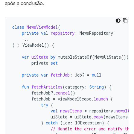
após a conclusão.
class
NewsViewModel
(
private
val
repository
:
NewsRepository
,
...
)
:
ViewModel
()
{
var
uiState
by
mutableStateOf
(
NewsUiState
())
private
set
private
var
fetchJob
:
Job? 
=
null
fun
fetchArticles
(
category
:
String
)
{
fetchJob
?.
cancel
()
fetchJob
=
viewModelScope
.
launch
{
try
{
val
newsItems
=
repository
.
newsIte
uiState
=
uiState
.
copy
(
newsItems
=
}
catch
(
ioe
:
IOException
)
{
// Handle the error and notify the