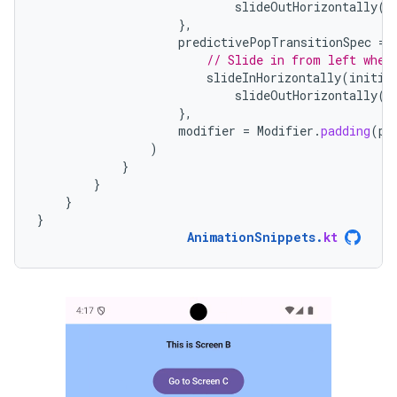
slideOutHorizontally
(
t
},
predictivePopTransitionSpec
=
// Slide in from left when
slideInHorizontally
(
initia
slideOutHorizontally
(
t
},
modifier
=
Modifier
.
padding
(
pa
)
}
}
}
}
AnimationSnippets
.
kt