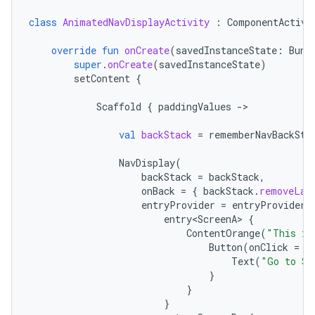
class
AnimatedNavDisplayActivity
:
ComponentActivi
override
fun
onCreate
(
savedInstanceState
:
Bund
super
.
onCreate
(
savedInstanceState
)
setContent
{
Scaffold
{
paddingValues
-
>

val
backStack
=
rememberNavBackSta
NavDisplay
(
backStack
=
backStack
,
onBack
=
{
backStack
.
removeLas
entryProvider
=
entryProvider
entry<ScreenA>
{
ContentOrange
(
"This is
Button
(
onClick
=
{
Text
(
"Go to Sc
}
}
}