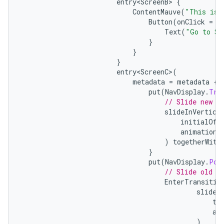
entry<ScreenB>
{
ContentMauve
(
"This is 
Button
(
onClick
=
{
Text
(
"Go to Sc
}
}
}
entry<ScreenC>
(
metadata
=
metadata
{
put
(
NavDisplay
.
Tra
// Slide new c
slideInVertica
initialOff
animationS
)
togetherWith
}
put
(
NavDisplay
.
Pop
// Slide old c
EnterTransitio
slideO
ta
an
)