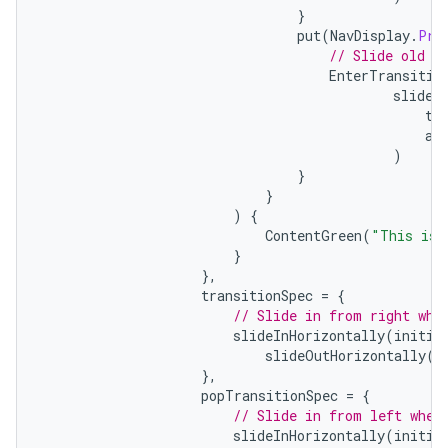
}
put
(
NavDisplay
.
Pre
// Slide old c
EnterTransitio
slideO
ta
an
)
}
}
)
{
ContentGreen
(
"This is 
}
},
transitionSpec
=
{
// Slide in from right whe
slideInHorizontally
(
initia
slideOutHorizontally
(
t
},
popTransitionSpec
=
{
// Slide in from left when
slideInHorizontally
(
initia