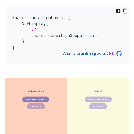
SharedTransitionLayout
{
NavDisplay
(
// ...
sharedTransitionScope
=
this
)
}
AnimationSnippets
.
kt