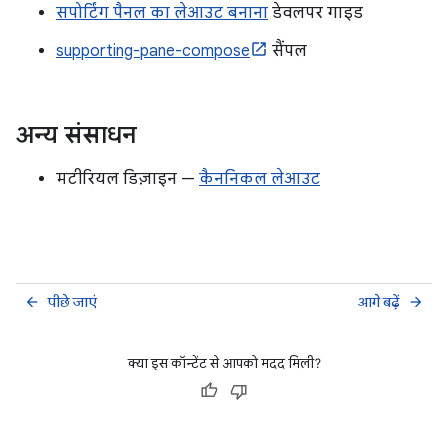
सपोर्टिंग पैनल का लेआउट बनाना
डेवलपर गाइड
supporting-pane-compose
सैंपल
अन्य संसाधन
मटीरियल डिज़ाइन —
कैननिकल लेआउट
पीछे जाएं
आगे बढ़ें
arrow_back
arrow_forward
क्या इस कॉन्टेंट से आपको मदद मिली?