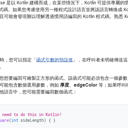
ompose 是以 Kotlin 建構而成，在某些情況下，Kotlin 可提
e 程式碼。如果您考慮使用另一種程式設計語言並將該語言轉換成 Kotl
可能會發現難以理解透過慣用語編寫的 Kotlin 程式碼。熟悉 Ko
 函式時，您可以指定「
函式引數的預設值
」，在呼叫者未明確傳送這
。
您想要編寫可繪製正方形的函式。該函式可能必須包含一個參
可能包含數個選用參數，例如
厚度
、
edgeColor
等；如果呼叫
他語言中，您可能需要編寫數個函式：
 need to do this in Kotlin!
uare
(
int
sideLength
)
{
}