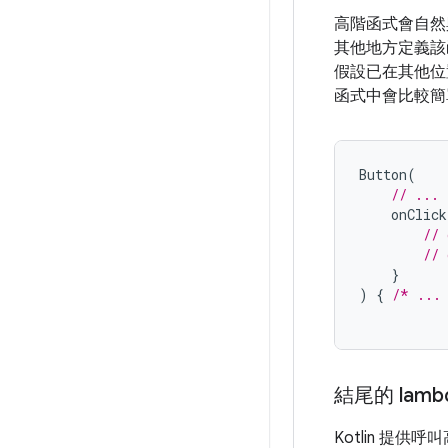
高階函式會自然與
其他地方定義該
假設已在其他
函式中會比較簡
Button
(
// ...
onClick
// 
// 
}
)
{
/* ...
結尾的 lamb
Kotlin 提供