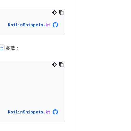
KotlinSnippets
.
kt
xt
參數：
KotlinSnippets
.
kt