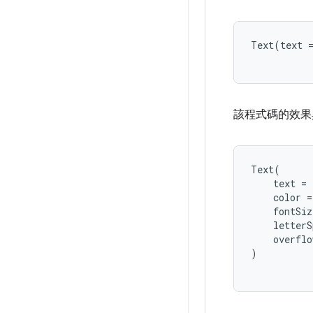
Text
(
text
該程式碼的效果
Text
(
text
=
color
=
fontSiz
letterS
overflo
)