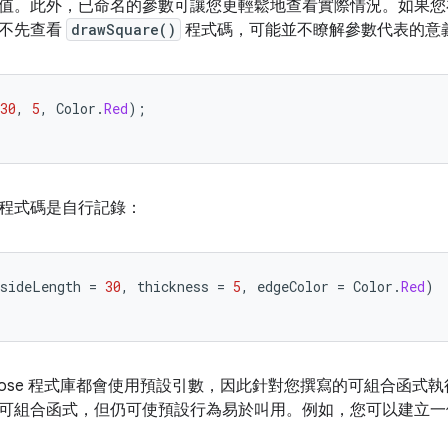
值。此外，已命名的參數可讓您更輕鬆地查看實際情況。如果您
果不先查看
drawSquare()
程式碼，可能並不瞭解參數代表的意
30
,
5
,
Color
.
Red
);
程式碼是自行記錄：
sideLength
=
30
,
thickness
=
5
,
edgeColor
=
Color
.
Red
)
mpose 程式庫都會使用預設引數，因此針對您撰寫的可組合函式
可組合函式，但仍可使預設行為易於叫用。例如，您可以建立一