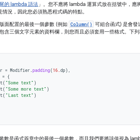
尾的 lambda 語法
」。
您不應將 lambda 運算式放在括號中，
的常見情況，因此您必須熟悉程式碼的特點。
版面配置的最後一個參數 (例如
Column()
可組合函式) 是會發送
包含三個文字元素的資料欄，則您而且必須套用一些格式。下列
r
=
Modifier
.
padding
(
16.
dp
),
=
{
t
(
"Some text"
)
t
(
"Some more text"
)
t
(
"Last text"
)
參數是函式簽章中的最後一個參數，而且我們要將該值視為 lamb