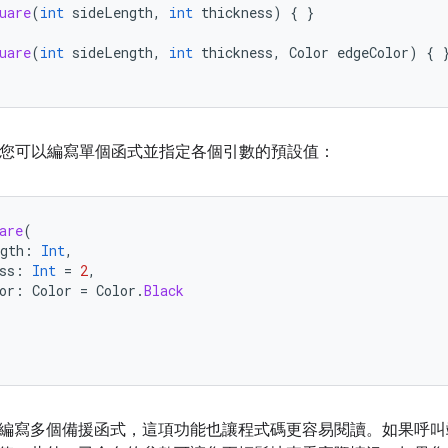
uare
(
int
sideLength
,
int
thickness
)
{
}
uare
(
int
sideLength
,
int
thickness
,
Color
edgeColor
)
{
n 中，您可以編寫單個函式並指定各個引數的預設值：
are
(
gth
:
Int
,
ss
:
Int
=
2
,
or
:
Color
=
Color
.
Black
編寫多個備援函式，這項功能也讓程式碼更容易閱讀。如果呼叫