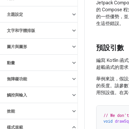
Jetpack C
的 Compos
主題設定
的一些優勢，並且
生這些錯誤。
文字和字體排版
預設引數
圖片與圖形
編寫 Kotlin
動畫
超載函式的需求
舉例來說，假設
無障礙功能
的長度。該參數
用預設值。在其
觸控與輸入
效能
// We don't
void
drawSq
樣式規範