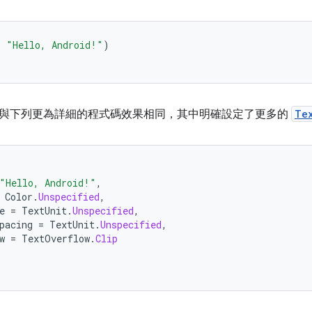
=
"Hello, Android!"
)
與下列更為詳細的程式碼效果相同，其中明確設定了更多的
Te
"Hello, Android!"
,
Color
.
Unspecified
,
e
=
TextUnit
.
Unspecified
,
pacing
=
TextUnit
.
Unspecified
,
w
=
TextOverflow
.
Clip