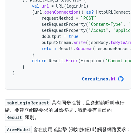
val
url
=
URL
(
loginUrl
)
(
url
.
openConnection
()
as?
HttpURLConnectio
requestMethod
=
"POST"
setRequestProperty
(
"Content-Type"
,
"ap
setRequestProperty
(
"Accept"
,
"applicat
doOutput
=
true
outputStream
.
write
(
jsonBody
.
toByteArra
return
Result
.
Success
(
responseParser
.
p
}
return
Result
.
Error
(
Exception
(
"Cannot open
}
}
Coroutines
.
kt
makeLoginRequest
具有同步性質，且會封鎖呼叫執行
緒。要建立網路要求的回應模型，我們要有自己的
Result
類別。
ViewModel
會在使用者點擊 (例如按鈕) 時觸發網路要求：