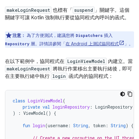
makeLoginRequest
也標有「
suspend
」關鍵字。這個
關鍵字可讓 Kotlin 強制執行要從協同程式內呼叫的函式。
注意：
為了方便測試，建議您將
插入
Dispatchers
層。詳情請參閱「
在 Android 上測試協同程式
」。
Repository
在以下範例中，協同程式在
LoginViewModel
內建立。當
makeLoginRequest
將執行作業移出主要執行緒後，即可
在主要執行緒中執行
login
函式內的協同程式：
class
LoginViewModel
(
private
val
loginRepository
:
LoginRepository
)
:
ViewModel
()
{
fun
login
(
username
:
String
,
token
:
String
)
{
// Create a new coroutine on the UI thread