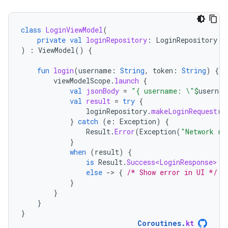
class
LoginViewModel
(
private
val
loginRepository
:
LoginRepository
)
:
ViewModel
()
{
fun
login
(
username
:
String
,
token
:
String
)
{
viewModelScope
.
launch
{
val
jsonBody
=
"{ username: \"
$
usernam
val
result
=
try
{
loginRepository
.
makeLoginRequest
(
j
}
catch
(
e
:
Exception
)
{
Result
.
Error
(
Exception
(
"Network re
}
when
(
result
)
{
is
Result
.
Success<LoginResponse>
-
else
-
>
{
/* Show error in UI */
}
}
}
}
}
Coroutines
.
kt