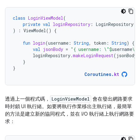
class
LoginViewModel
(
private
val
loginRepository
:
LoginRepository
)
:
ViewModel
()
{
fun
login
(
username
:
String
,
token
:
String
)
{
val
jsonBody
=
"{ username: \"
$
username
\",
loginRepository
.
makeLoginRequest
(
jsonBody
)
}
}
Coroutines
.
kt
透過上一個程式碼，
LoginViewModel
會在發出網路要求
時封鎖 UI 執行緒。如要將執行作業移出主執行緒，最簡單
的方法是建立新的協同程式，並在 I/O 執行緒上執行網路要
求：