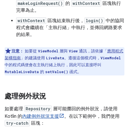
makeLoginRequest()
的
withContext
區塊執行
完畢為止。
withContext
區塊結束執行後，
login()
中的協同
程式會繼續在「主執行緒」
中執行，並傳回網路要求
的結果。
注意：
如要從
層與
通訊，請依據「
應用程式
ViewModel
View
架構指南
」的建議使用
。遵循這個模式時，
LiveData
ViewModel
中的程式碼便會在主執行緒上執行，因此可以直接呼叫
的
函式。
MutableLiveData
setValue()
處理例外狀況
如要處理
Repository
層可能擲回的例外狀況，請使用
Kotlin 的
內建例外狀況支援
。在以下範例中，我們使用
try-catch
區塊：