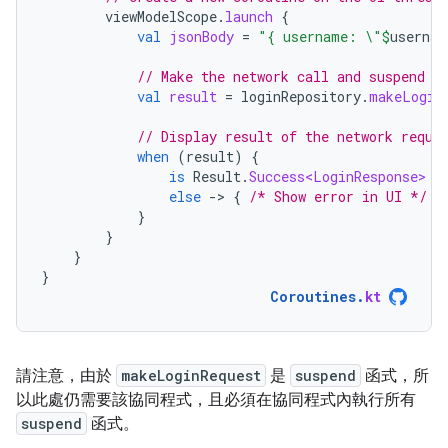
viewModelScope
.
launch
{
val
jsonBody
=
"{ username: \"
$
usernam
// Make the network call and suspend e
val
result
=
loginRepository
.
makeLogin
// Display result of the network reque
when
(
result
)
{
is
Result
.
Success<LoginResponse>
-
else
-
>
{
/* Show error in UI */
}
}
}
}
}
Coroutines
.
kt
請注意，由於
makeLoginRequest
是
suspend
函式，所
以此處仍需要該協同程式，且必須在協同程式內執行所有
suspend
函式。