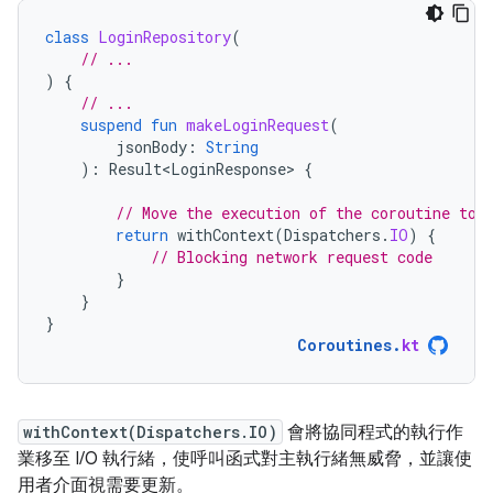
class
LoginRepository
(
// ...
)
{
// ...
suspend
fun
makeLoginRequest
(
jsonBody
:
String
):
Result<LoginResponse>
{
// Move the execution of the coroutine to 
return
withContext
(
Dispatchers
.
IO
)
{
// Blocking network request code
}
}
}
Coroutines
.
kt
withContext(Dispatchers.IO)
會將協同程式的執行作
業移至 I/O 執行緒，使呼叫函式對主執行緒無威脅，並讓使
用者介面視需要更新。