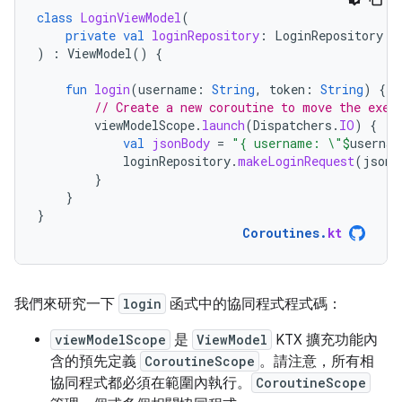
class
LoginViewModel
(
private
val
loginRepository
:
LoginRepository
)
:
ViewModel
()
{
fun
login
(
username
:
String
,
token
:
String
)
{
// Create a new coroutine to move the exec
viewModelScope
.
launch
(
Dispatchers
.
IO
)
{
val
jsonBody
=
"{ username: \"
$
usernam
loginRepository
.
makeLoginRequest
(
jsonB
}
}
}
Coroutines
.
kt
我們來研究一下
login
函式中的協同程式程式碼：
viewModelScope
是
ViewModel
KTX 擴充功能內
含的預先定義
CoroutineScope
。請注意，所有相
協同程式都必須在範圍內執行。
CoroutineScope