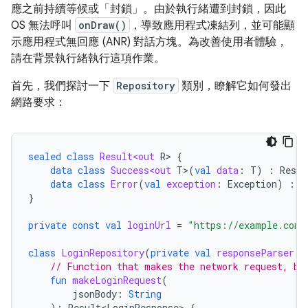
應之前持續等候或「封鎖」
。由於執行緒遭到封鎖，因此
OS 無法呼叫
onDraw()
，導致應用程式凍結列，並可能顯
示應用程式無回應 (ANR) 對話方塊。為改善使用者體驗，
請在背景執行緒執行這項作業。
首先，我們探討一下
Repository
類別，瞭解它如何發出
網路要求：
sealed
class
Result<out
R
>
{
data
class
Success<out
T
>
(
val
data
:
T
)
:
Resul
data
class
Error
(
val
exception
:
Exception
)
:
R
}
private
const
val
loginUrl
=
"https://example.com/
class
LoginRepository
(
private
val
responseParser
:
// Function that makes the network request, bl
fun
makeLoginRequest
(
jsonBody
:
String
):
Result<LoginResponse>
{