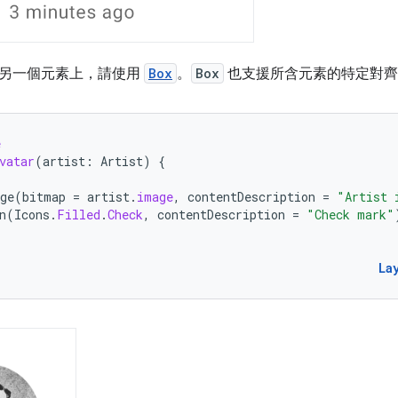
另一個元素上，請使用
Box
。
Box
也支援所含元素的特定對齊
e
vatar
(
artist
:
Artist
)
{
ge
(
bitmap
=
artist
.
image
,
contentDescription
=
"Artist 
n
(
Icons
.
Filled
.
Check
,
contentDescription
=
"Check mark"
La