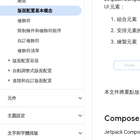
總覽
UI 元素：
版面配置基本概念
組合元素
修飾符
安排元素
限制條件和修飾符順序
自訂修飾符
繪製元素
修飾符清單
版面配置容器
自動調整式版面配置
進階和自訂版面配置
本文件將重點放在
元件
主題設定
Compo
Jetpack C
文字和字體排版