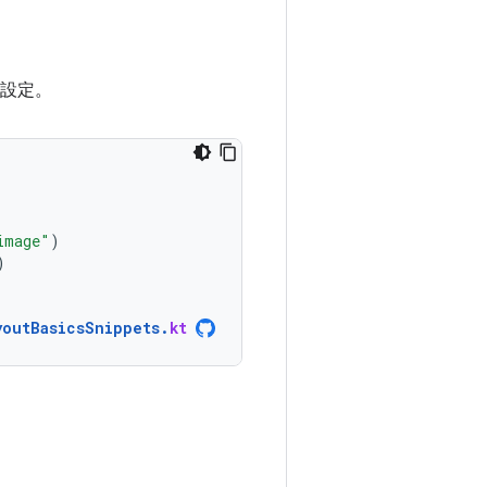
設定。
image"
)
)
youtBasicsSnippets
.
kt