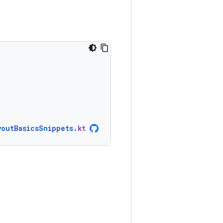
youtBasicsSnippets
.
kt