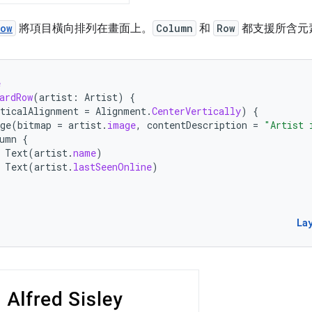
ow
將項目橫向排列在畫面上。
Column
和
Row
都支援所含元
e
ardRow
(
artist
:
Artist
)
{
rticalAlignment
=
Alignment
.
CenterVertically
)
{
ge
(
bitmap
=
artist
.
image
,
contentDescription
=
"Artist 
umn
{
Text
(
artist
.
name
)
Text
(
artist
.
lastSeenOnline
)
La