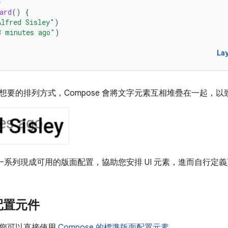
e
ard
()
{
Alfred Sisley"
)
3 minutes ago"
)
La
想要的排列方式，Compose 會將文字元素互相堆疊在一起，
提供一系列現成可用的版面配置，協助您安排 UI 元素，進而自行
配置元件
您可以直接使用
Compose 的標準版面配置元素
。