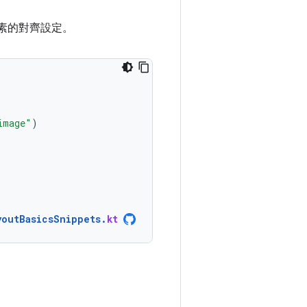
素的對齊設定。
image"
)
youtBasicsSnippets
.
kt