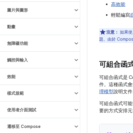
高效能
圖片與圖形
輕鬆編寫
動畫
注意：
如果使用
題。由於 Com
無障礙功能
觸控與輸入
可組合函
效能
可組合函式是 C
件。這種函式會
理模型
說明文件
樣式規範
可組合函式可能
使用者介面測試
要的方式安排元
遷移至 Compose