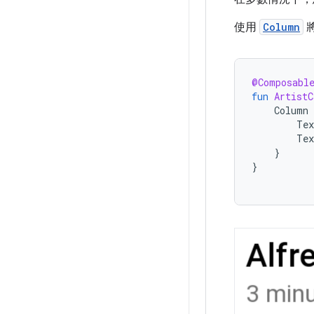
使用
Column
@Composabl
fun
ArtistC
Column
Tex
Tex
}
}