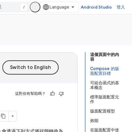
/
Android Studio
登入
這個頁面中的內
容
Compose 的版
面配置目標
可組合函式的基
本概念
這對你有幫助嗎？
標準版面配置元
件
版面配置模型
效能
在版面配置中使
pose 會透過下列方式將狀態轉換為