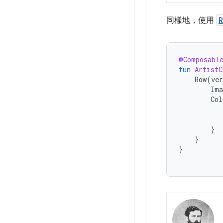
同樣地，使用
R
@Composabl
fun
ArtistC
Row
(
ve
Ima
Col
}
}
}