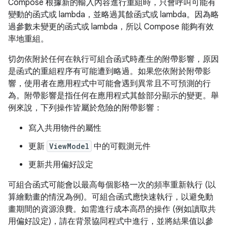
Compose 根據新的輸入內容進行重組時，只會呼叫可能有
變動的函式或 lambda，並略過其餘函式或 lambda。因為略
過參數未變更的函式或 lambda，所以 Compose 能夠有效
率地重組。
切勿依附於任何在執行可組合函式時產生的附帶影響，原因
是函式的重組程序有可能遭到略過。如果您依附於附帶影
響，使用者在應用程式中可能會遇到異常且不可預測的行
為。附帶影響是指任何在應用程式其餘部分顯示的變更。舉
例來說，下列操作皆屬於危險的附帶影響：
寫入共用物件的屬性
更新
ViewModel
中的可觀測元件
更新共用偏好設定
可組合函式可能會以最高每個影格一次的頻率重新執行 (以
算繪動畫的情況為例)。可組合函式應快速執行，以避免動
畫期間的資源浪費。如需進行成本高昂的操作 (例如讀取共
用偏好設定)，請在背景協同程式中進行，並將結果值以參