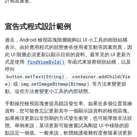
計相當重要。
宣告式程式設計範例
過去，Android 檢視區塊階層能夠以 UI 小工具的樹狀結構
表示。由於應用程式的狀態會依使用者互動等因素而異，因
此 UI 階層必須更新以顯示目前的資料。最常見的 UI 更新方
式是使用
findViewById()
等函式來巡察樹狀結構，以及
呼叫
button.setText(String)
、
container.addChild(Vie
w)
或
img.setImageBitmap(Bitmap)
等方法來變更節
點。這些方法會變更小工具的內部狀態。
手動操控檢視區塊會提高錯誤發生率。如果在多個位置算繪
資料，您可能會忘記更新其中一個顯示該資料的檢視區塊。
如果兩項更新以非預期的方式發生衝突，也可能導致非法狀
態。舉例來說，某項更新可能會嘗試為剛從 UI 中移除的節
點設定一個值。一般來說，軟體維護複雜程度會隨著須更新