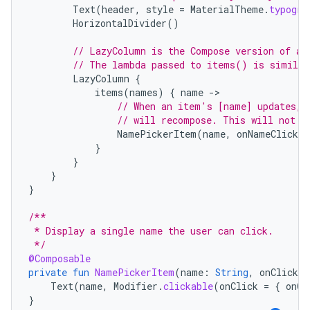
Text
(
header
,
style
=
MaterialTheme
.
typogra
HorizontalDivider
()
// LazyColumn is the Compose version of a 
// The lambda passed to items() is similar
LazyColumn
{
items
(
names
)
{
name
-
// When an item's [name] updates, 
// will recompose. This will not r
NamePickerItem
(
name
,
onNameClicked
}
}
}
}
/**
 * Display a single name the user can click.
 */
@Composable
private
fun
NamePickerItem
(
name
:
String
,
onClicked
Text
(
name
,
Modifier
.
clickable
(
onClick
=
{
onCl
}