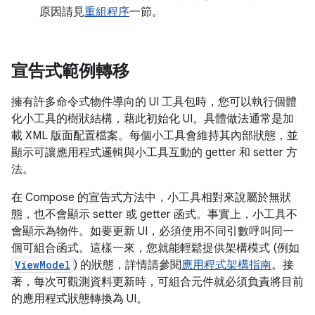
原因請見
重組程序
一節。
宣告式範例轉移
擁有許多命令式物件導向的 UI 工具包時，您可以執行個體
化小工具的樹狀結構，藉此初始化 UI。具體做法通常是加
載 XML 版面配置檔案。每個小工具會維持其內部狀態，並
顯示可讓應用程式邏輯與小工具互動的 getter 和 setter 方
法。
在 Compose 的宣告式方法中，小工具相對來說屬於無狀
態，也不會顯示 setter 或 getter 函式。事實上，小工具不
會顯示為物件。如要更新 UI，必須使用不同引數呼叫同一
個可組合函式。這樣一來，您就能輕鬆提供架構模式 (例如
ViewModel
) 的狀態，詳情請參閱
應用程式架構指南
。接
著，每次可觀測資料更新時，可組合元件就必須負責將目前
的應用程式狀態轉換為 UI。