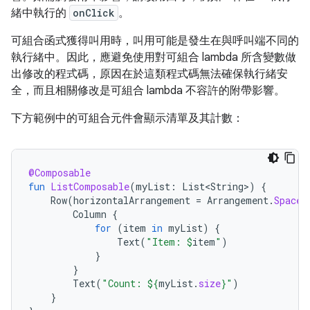
緒中執行的
onClick
。
可組合函式獲得叫用時，叫用可能是發生在與呼叫端不同的
執行緒中。因此，應避免使用對可組合 lambda 所含變數做
出修改的程式碼，原因在於這類程式碼無法確保執行緒安
全，而且相關修改是可組合 lambda 不容許的附帶影響。
下方範例中的可組合元件會顯示清單及其計數：
@Composable
fun
ListComposable
(
myList
:
List<String>
)
{
Row
(
horizontalArrangement
=
Arrangement
.
SpaceB
Column
{
for
(
item
in
myList
)
{
Text
(
"Item: 
$
item
"
)
}
}
Text
(
"Count: 
${
myList
.
size
}
"
)
}