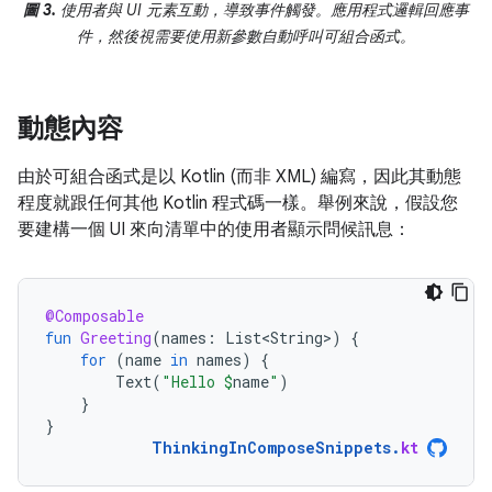
圖 3.
使用者與 UI 元素互動，導致事件觸發。應用程式邏輯回應事
件，然後視需要使用新參數自動呼叫可組合函式。
動態內容
由於可組合函式是以 Kotlin (而非 XML) 編寫，因此其動態
程度就跟任何其他 Kotlin 程式碼一樣。舉例來說，假設您
要建構一個 UI 來向清單中的使用者顯示問候訊息：
@Composable
fun
Greeting
(
names
:
List<String>
)
{
for
(
name
in
names
)
{
Text
(
"Hello 
$
name
"
)
}
}
ThinkingInComposeSnippets
.
kt