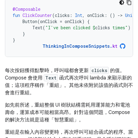
@Composable
fun
ClickCounter
(
clicks
:
Int
,
onClick
:
()
-
>
Unit
)
Button
(
onClick
=
onClick
)
{
Text
(
"I've been clicked 
$
clicks
 times"
)
}
}
ThinkingInComposeSnippets
.
kt
每次按鈕獲得點擊時，呼叫端都會更新
clicks
的值。
Compose 會使用
Text
函式再次呼叫 lambda 來顯示新的
值；這項程序稱作「重組」
。其他未依附於該值的函式則不
會進行重組。
如先前所述，重組整個 UI 樹狀結構需耗用運算能力和電池
壽命，運算成本可能相當高昂。針對這個問題，Compose
的解決方法就是這種「智慧重組」
。
重組是在輸入內容變更時，再次呼叫可組合函式的程序。當