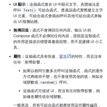
UI 顯示：
這個函式會在 UI 中顯示文字。具體做法是
呼叫
Text()
可組合函式，透過該函式實際建立文字
UI 元素。可組合函式會藉由呼叫其他可組合函式來輸
出 UI 階層結構。
無傳回值：
函式不會傳回任何內容。輸出 UI 的
Compose 函式不必傳回任何內容，原因是這類函式
的作用是描述目標螢幕畫面狀態，而不是建構 UI 小工
具。
屬性：
這個函式具有快速、
冪等
的特性，而且沒有
任何「附帶影響」
。
如果以相同引數多次呼叫這個函式，函式的運作
方式將維持不變，也不會使用其他的值，例如全
域變數或
random()
呼叫。
這個函式可描述 UI，而沒有任何附帶影響，例
如修改屬性或全域變數。
一般來說，所有可組合函式都應使用這些屬性編寫，