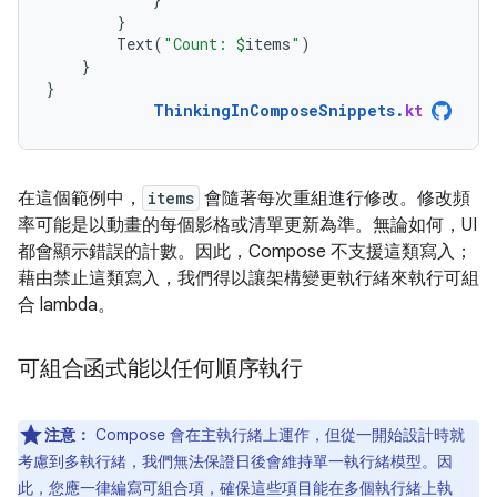
}
Text
(
"Count: 
$
items
"
)
}
}
ThinkingInComposeSnippets
.
kt
在這個範例中，
items
會隨著每次重組進行修改。修改頻
率可能是以動畫的每個影格或清單更新為準。無論如何，UI
都會顯示錯誤的計數。因此，Compose 不支援這類寫入；
藉由禁止這類寫入，我們得以讓架構變更執行緒來執行可組
合 lambda。
可組合函式能以任何順序執行
注意：
Compose 會在主執行緒上運作，但從一開始設計時就
考慮到多執行緒，我們無法保證日後會維持單一執行緒模型。因
此，您應一律編寫可組合項，確保這些項目能在多個執行緒上執