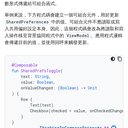
數形式傳遞給可組合函式。
舉例來說，下方程式碼會建立一個可組合元件，用於更新
SharedPreferences
中的值。可組合元件不應讀取或寫
入共用偏好設定本身。因此，這個程式碼會改為將讀取和寫
入操作移至背景協同程式中的
ViewModel
。應用程式邏輯
會傳遞目前的值，並使用回呼來觸發更新。
@Composable
fun
SharedPrefsToggle
(
text
:
String
,
value
:
Boolean
,
onValueChanged
:
(
Boolean
)
-
>
Unit
)
{
Row
{
Text
(
text
)
Checkbox
(
checked
=
value
,
onCheckedChange
}
}
ThinkingInComposeSnippets
.
kt