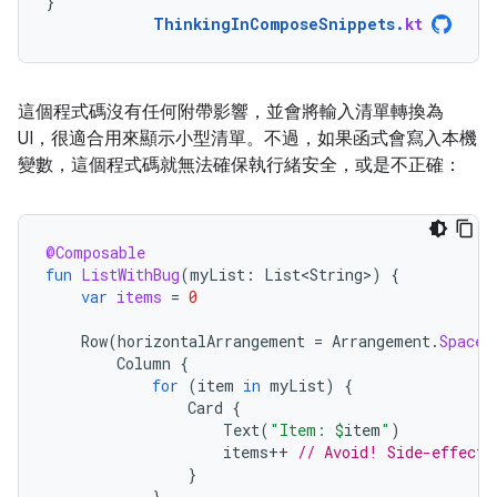
}
ThinkingInComposeSnippets
.
kt
這個程式碼沒有任何附帶影響，並會將輸入清單轉換為
UI，很適合用來顯示小型清單。不過，如果函式會寫入本機
變數，這個程式碼就無法確保執行緒安全，或是不正確：
@Composable
fun
ListWithBug
(
myList
:
List<String>
)
{
var
items
=
0
Row
(
horizontalArrangement
=
Arrangement
.
SpaceB
Column
{
for
(
item
in
myList
)
{
Card
{
Text
(
"Item: 
$
item
"
)
items
++
// Avoid! Side-effect 
}
}