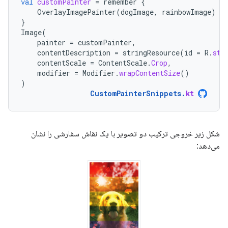
val
customPainter
=
remember
{
OverlayImagePainter
(
dogImage
,
rainbowImage
)
}
Image
(
painter
=
customPainter
,
contentDescription
=
stringResource
(
id
=
R
.
str
contentScale
=
ContentScale
.
Crop
,
modifier
=
Modifier
.
wrapContentSize
()
)
CustomPainterSnippets
.
kt
شکل زیر خروجی ترکیب دو تصویر با یک نقاش سفارشی را نشان
می‌دهد: