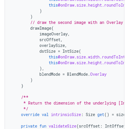
this
@onDraw.size.height.roundToInt
)
)
// draw the second image with an Overlay b
drawImage
(
imageOverlay
,
srcOffset
,
overlaySize
,
dstSize
=
IntSize
(
this
@onDraw.size.width.roundToInt
(
this
@onDraw.size.height.roundToInt
),
blendMode
=
BlendMode
.
Overlay
)
}
/**
     * Return the dimension of the underlying [Ima
     */
override
val
intrinsicSize
:
Size
get
()
=
size
.
private
fun
validateSize
(
srcOffset
:
IntOffset
,