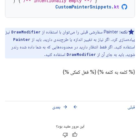
)
{
/** intentionally empty **/
}
CustomPainterSnippets
.
kt
نکته:
Painter سفارشی قبلی را می‌توان با استفاده از
نیز
DrawModifier
پیاده‌سازی کرد. اگر نیاز به تغییر اندازه یا طرح‌بندی دارید، باید از
Painter
استفاده کنید. اگر فقط انتظار دارید در محدوده‌هایی که به شما داده شده رندر
شوید، باید به جای آن از
استفاده کنید.
DrawModifier
{% کلمه به کلمه %}
{% فعل کمکی %}
قبلی
بعدی
arrow_forward
arrow_back
این مرور مفید بود؟