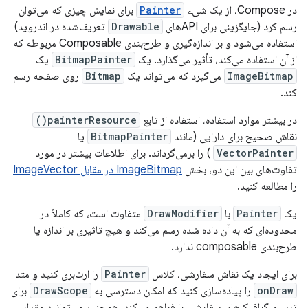
در Compose، از یک شیء
Painter
برای نمایش چیزی که می‌توان
رسم کرد (جایگزینی برای APIهای
Drawable
تعریف‌شده در اندروید)
استفاده می‌شود و بر اندازه‌گیری و طرح‌بندی Composable مربوطه که
از آن استفاده می‌کند، تأثیر می‌گذارد. یک
BitmapPainter
یک
ImageBitmap
می‌گیرد که می‌تواند یک
Bitmap
روی صفحه رسم
کند.
در بیشتر موارد استفاده، استفاده از تابع
painterResource()
نقاش صحیح برای دارایی (مانند
BitmapPainter
یا
VectorPainter
) را برمی‌گرداند. برای اطلاعات بیشتر در مورد
تفاوت‌های بین این دو، بخش
ImageBitmap در مقابل ImageVector
را مطالعه کنید.
یک
Painter
با
DrawModifier
متفاوت است، که کاملاً در
محدوده‌ای که به آن داده شده رسم می‌کند و هیچ تاثیری بر اندازه یا
طرح‌بندی composable ندارد.
برای ایجاد یک نقاش سفارشی، کلاس
Painter
را ارث‌بری کنید و متد
onDraw
را پیاده‌سازی کنید که امکان دسترسی به
DrawScope
برای
ترسیم گرافیک‌های سفارشی را فراهم می‌کند. همچنین می‌توانید مقدار