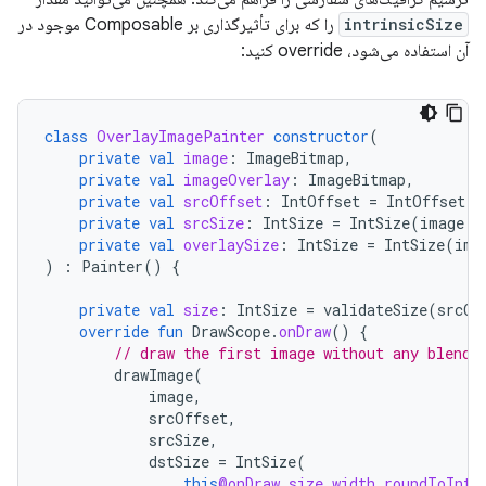
intrinsicSize
را که برای تأثیرگذاری بر Composable موجود در
آن استفاده می‌شود، override کنید:
class
OverlayImagePainter
constructor
(
private
val
image
:
ImageBitmap
,
private
val
imageOverlay
:
ImageBitmap
,
private
val
srcOffset
:
IntOffset
=
IntOffset
.
Z
private
val
srcSize
:
IntSize
=
IntSize
(
image
.
w
private
val
overlaySize
:
IntSize
=
IntSize
(
ima
)
:
Painter
()
{
private
val
size
:
IntSize
=
validateSize
(
srcOf
override
fun
DrawScope
.
onDraw
()
{
// draw the first image without any blend 
drawImage
(
image
,
srcOffset
,
srcSize
,
dstSize
=
IntSize
(
this
@onDraw.size.width.roundToInt
(