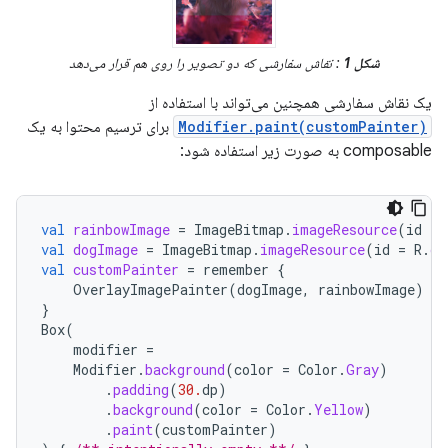
شکل 1
: نقاش سفارشی که دو تصویر را روی هم قرار می‌دهد
یک نقاش سفارشی همچنین می‌تواند با استفاده از
Modifier.paint(customPainter)
برای ترسیم محتوا به یک
composable به صورت زیر استفاده شود:
val
rainbowImage
=
ImageBitmap
.
imageResource
(
id
=
val
dogImage
=
ImageBitmap
.
imageResource
(
id
=
R
.
dr
val
customPainter
=
remember
{
OverlayImagePainter
(
dogImage
,
rainbowImage
)
}
Box
(
modifier
=
Modifier
.
background
(
color
=
Color
.
Gray
)
.
padding
(
30.
dp
)
.
background
(
color
=
Color
.
Yellow
)
.
paint
(
customPainter
)