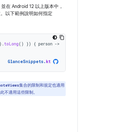
 Android 12 以上版本中，
置。以下範例說明如何指定
).
toLong
()
})
{
person
-
GlanceSnippets
.
kt
集合的限制和規定也適用
moteViews
因此不適用這些限制。