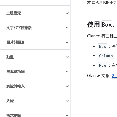
本頁說明如何使
主題設定
使用
Box
文字和字體排版
Glance 有
圖片與圖形
Box
：將
Column
動畫
Row
：在
無障礙功能
Glance 支援
Sc
觸控與輸入
效能
樣式規範