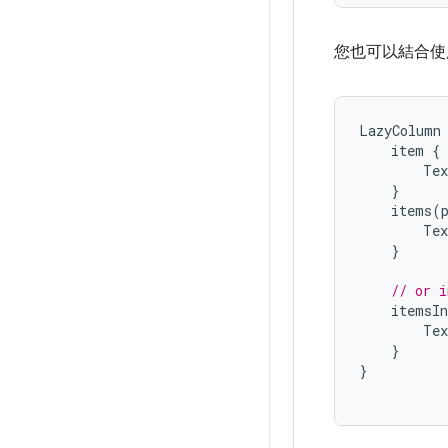
您也可以結合使
LazyColumn
item
{
Tex
}
items
(
Tex
}
// or i
itemsIn
Tex
}
}