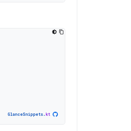
GlanceSnippets
.
kt