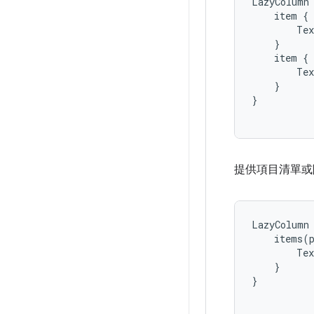
LazyColumn
item
{
Tex
}
item
{
Tex
}
}
提供項目清單或
LazyColumn
items
(
Tex
}
}