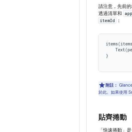
請注意，先前的
透過清單和
ap
itemId
：
items
(
item
Text
(
p
}
附註：
Glanc
於此。如果使用 Sna
貼齊捲動
「快速捲動」是