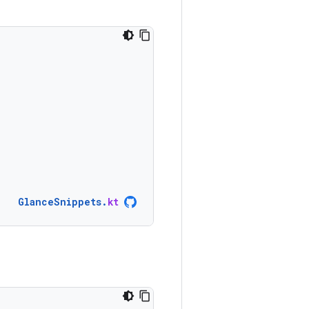
GlanceSnippets
.
kt