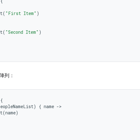
{
t
(
"First Item"
)
t
(
"Second Item"
)
陣列：
{
peopleNameList
)
{
name
-
t
(
name
)