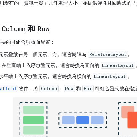
用現有的「資訊一覽」元件處理大小，並提供彈性且回應式的「
、
Column
和
Row
三種主要的可組合項版面配置：
元素疊放在另一個元素上方。這會轉譯為
RelativeLayout
。
：在垂直軸上依序放置元素。這會轉換為直向的
LinearLayout
水平軸上依序放置元素。這會轉換為橫向的
LinearLayout
。
affold
物件。將
Column
、
Row
和
Box
可組合函式放在指