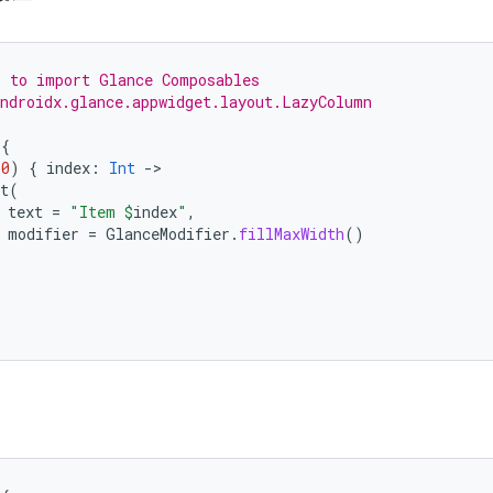
r to import Glance Composables
ndroidx.glance.appwidget.layout.LazyColumn
{
10
)
{
index
:
Int
-
t
(
text
=
"Item 
$
index
"
,
modifier
=
GlanceModifier
.
fillMaxWidth
()