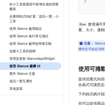
}
在小工具挑選器中新增生成的預覽
畫面
在應用程式內釘選「資訊一覽」小
工具
Row
會填滿可
使用 Glance 處理錯誤
重、大小、邊框
使用 Glance 進行單元測試
注意：
Glan
使用 Glance 處理使用者互動
構特定可組合項時，適
追蹤小工具的指標
管理及更新 Glance
App
Widget
使用 Glance 建構 UI
使用可捲
實作 Glance 主題
提供回應式內容
資訊一覽互通性
合函式可讓您定
其他資源
下列程式碼片
你可以提供商品