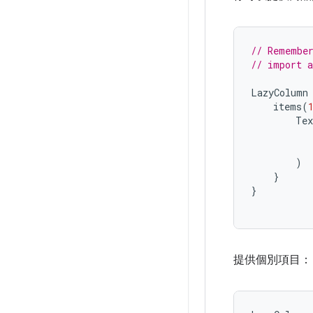
// Remembe
// import a
LazyColumn
items
(
Tex
)
}
}
提供個別項目：