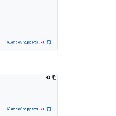
GlanceSnippets
.
kt
GlanceSnippets
.
kt