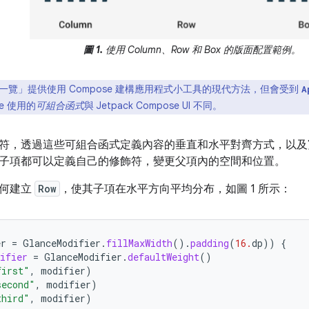
圖 1.
使用 Column、Row 和 Box 的版面配置範例。
一覽」提供使用 Compose 建構應用程式小工具的現代方法，但會受到
A
ce 使用的
可組合函式
與 Jetpack Compose UI 不同。
符，透過這些可組合函式定義內容的垂直和水平對齊方式，以及
子項都可以定義自己的修飾符，變更父項內的空間和位置。
如何建立
Row
，使其子項在水平方向平均分布，如圖 1 所示：
er
=
GlanceModifier
.
fillMaxWidth
().
padding
(
16.
dp
))
{
ifier
=
GlanceModifier
.
defaultWeight
()
first"
,
modifier
)
second"
,
modifier
)
third"
,
modifier
)