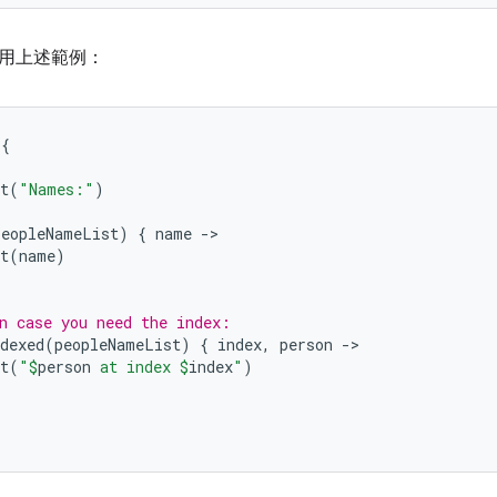
用上述範例：
{
t
(
"Names:"
)
peopleNameList
)
{
name
-
t
(
name
)
n case you need the index:
dexed
(
peopleNameList
)
{
index
,
person
-
t
(
"
$
person
 at index 
$
index
"
)