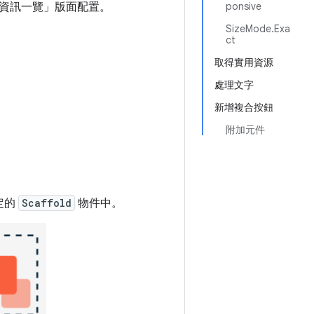
資訊一覽」版面配置。
ponsive
SizeMode.Exa
ct
取得實用資源
處理文字
新增複合按鈕
附加元件
。
定的
Scaffold
物件中。