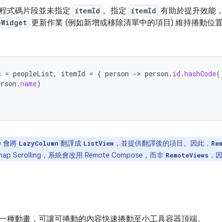
程式碼片段並未指定
itemId
。指定
itemId
有助於提升效能，並在
pWidget
更新作業 (例如新增或移除清單中的項目) 維持捲動位
s
=
peopleList
,
itemId
=
{
person
-
>
person
.
id
.
hashCode
(
erson
.
name
)
e 會將
翻譯成
，並提供翻譯後的項目。因此，
LazyColumn
ListView
Re
p Scrolling，系統會改用 Remote Compose，而非
，
RemoteViews
一種動畫，可讓可捲動的內容快速捲動至小工具容器頂端。