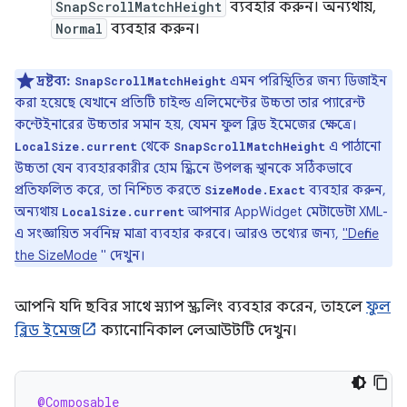
SnapScrollMatchHeight
ব্যবহার করুন। অন্যথায়,
Normal
ব্যবহার করুন।
দ্রষ্টব্য:
এমন পরিস্থিতির জন্য ডিজাইন
SnapScrollMatchHeight
করা হয়েছে যেখানে প্রতিটি চাইল্ড এলিমেন্টের উচ্চতা তার প্যারেন্ট
কন্টেইনারের উচ্চতার সমান হয়, যেমন ফুল ব্লিড ইমেজের ক্ষেত্রে।
থেকে
এ পাঠানো
LocalSize.current
SnapScrollMatchHeight
উচ্চতা যেন ব্যবহারকারীর হোম স্ক্রিনে উপলব্ধ স্থানকে সঠিকভাবে
প্রতিফলিত করে, তা নিশ্চিত করতে
ব্যবহার করুন,
SizeMode.Exact
অন্যথায়
আপনার AppWidget মেটাডেটা XML-
LocalSize.current
এ সংজ্ঞায়িত সর্বনিম্ন মাত্রা ব্যবহার করবে। আরও তথ্যের জন্য,
"Define
the SizeMode
" দেখুন।
আপনি যদি ছবির সাথে স্ন্যাপ স্ক্রলিং ব্যবহার করেন, তাহলে
ফুল
ব্লিড ইমেজ
ক্যানোনিকাল লেআউটটি দেখুন।
@Composable