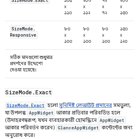
Size
Mode
.
Exact
১০৫
২০৩
৭২
২০৩
x
x
x
x
১১০
১১২
৭২
১৫০
Size
Mode
.
৮০
৮০
৮০
১৫০
Responsive
x
x
x
x
১০০
১০০
১০০
১২০
সঠিক মানগুলো শুধুমাত্র
প্রদর্শনের উদ্দেশ্যে
দেওয়া হয়েছে।
Size
Mode
.
Exact
SizeMode.Exact
হলো
সুনির্দিষ্ট লেআউট প্রদানের
সমতুল্য,
যা উপলব্ধ
AppWidget
আকার প্রতিবার পরিবর্তিত হলে
(উদাহরণস্বরূপ, যখন ব্যবহারকারী হোমস্ক্রিনে
AppWidget
আকার পরিবর্তন করেন)
GlanceAppWidget
কন্টেন্টের জন্য
অনুরোধ করে।