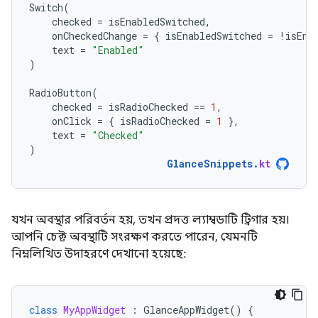
Switch
(
checked
=
isEnabledSwitched
,
onCheckedChange
=
{
isEnabledSwitched
=
!
isEna
text
=
"Enabled"
)
RadioButton
(
checked
=
isRadioChecked
==
1
,
onClick
=
{
isRadioChecked
=
1
},
text
=
"Checked"
)
GlanceSnippets
.
kt
যখন অবস্থার পরিবর্তন হয়, তখন প্রদত্ত ল্যাম্বডাটি ট্রিগার হয়।
আপনি চেক্ট অবস্থাটি সংরক্ষণ করতে পারেন, যেমনটি
নিম্নলিখিত উদাহরণে দেখানো হয়েছে:
class
MyAppWidget
:
GlanceAppWidget
()
{