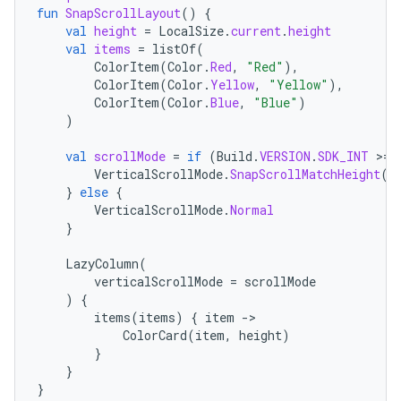
fun
SnapScrollLayout
()
{
val
height
=
LocalSize
.
current
.
height
val
items
=
listOf
(
ColorItem
(
Color
.
Red
,
"Red"
),
ColorItem
(
Color
.
Yellow
,
"Yellow"
),
ColorItem
(
Color
.
Blue
,
"Blue"
)
)
val
scrollMode
=
if
(
Build
.
VERSION
.
SDK_INT
>
=
VerticalScrollMode
.
SnapScrollMatchHeight
(
h
}
else
{
VerticalScrollMode
.
Normal
}
LazyColumn
(
verticalScrollMode
=
scrollMode
)
{
items
(
items
)
{
item
-
ColorCard
(
item
,
height
)
}
}
}