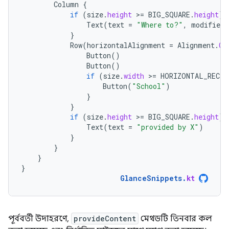
Column
{
if
(
size
.
height
>
=
BIG_SQUARE
.
height
)
Text
(
text
=
"Where to?"
,
modifier
}
Row
(
horizontalAlignment
=
Alignment
.
Ce
Button
()
Button
()
if
(
size
.
width
>
=
HORIZONTAL_RECTA
Button
(
"School"
)
}
}
if
(
size
.
height
>
=
BIG_SQUARE
.
height
)
Text
(
text
=
"provided by X"
)
}
}
}
}
GlanceSnippets
.
kt
পূর্ববর্তী উদাহরণে,
provideContent
মেথডটি তিনবার কল