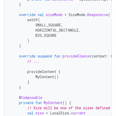
}
override
val
sizeMode
=
SizeMode
.
Responsive
(
setOf
(
SMALL_SQUARE
,
HORIZONTAL_RECTANGLE
,
BIG_SQUARE
)
)
override
suspend
fun
provideGlance
(
context
:
Co
// ...
provideContent
{
MyContent
()
}
}
@Composable
private
fun
MyContent
()
{
// Size will be one of the sizes defined a
val
size
=
LocalSize
.
current