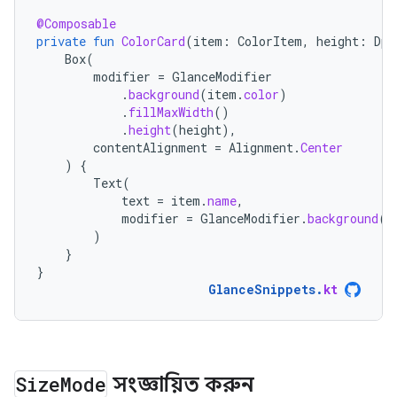
@Composable
private
fun
ColorCard
(
item
:
ColorItem
,
height
:
Dp
)
Box
(
modifier
=
GlanceModifier
.
background
(
item
.
color
)
.
fillMaxWidth
()
.
height
(
height
),
contentAlignment
=
Alignment
.
Center
)
{
Text
(
text
=
item
.
name
,
modifier
=
GlanceModifier
.
background
(
C
)
}
}
GlanceSnippets
.
kt
Size
Mode
সংজ্ঞায়িত করুন