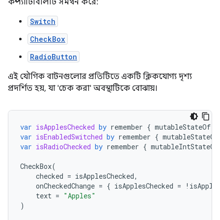
কম্প্যাটিবিলিটি সমর্থন করে:
Switch
CheckBox
RadioButton
এই যৌগিক বাটনগুলোর প্রতিটিতে একটি ক্লিকযোগ্য দৃশ্য
প্রদর্শিত হয়, যা 'চেক করা' অবস্থাটিকে বোঝায়।
var
isApplesChecked
by
remember
{
mutableStateOf
(
f
var
isEnabledSwitched
by
remember
{
mutableStateOf
var
isRadioChecked
by
remember
{
mutableIntStateOf
CheckBox
(
checked
=
isApplesChecked
,
onCheckedChange
=
{
isApplesChecked
=
!
isApple
text
=
"Apples"
)