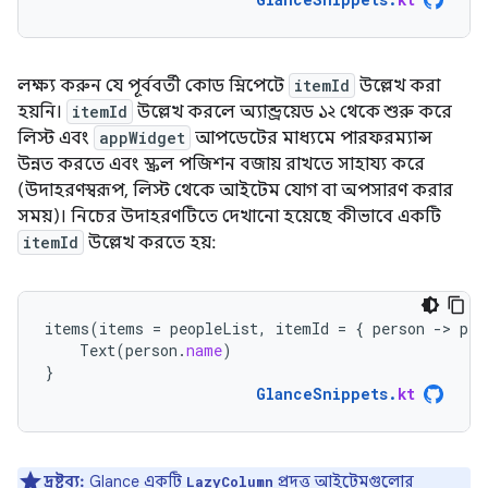
লক্ষ্য করুন যে পূর্ববর্তী কোড স্নিপেটে
itemId
উল্লেখ করা
হয়নি।
itemId
উল্লেখ করলে অ্যান্ড্রয়েড ১২ থেকে শুরু করে
লিস্ট এবং
appWidget
আপডেটের মাধ্যমে পারফরম্যান্স
উন্নত করতে এবং স্ক্রল পজিশন বজায় রাখতে সাহায্য করে
(উদাহরণস্বরূপ, লিস্ট থেকে আইটেম যোগ বা অপসারণ করার
সময়)। নিচের উদাহরণটিতে দেখানো হয়েছে কীভাবে একটি
itemId
উল্লেখ করতে হয়:
items
(
items
=
peopleList
,
itemId
=
{
person
-
>
per
Text
(
person
.
name
)
}
GlanceSnippets
.
kt
দ্রষ্টব্য:
Glance একটি
প্রদত্ত আইটেমগুলোর
LazyColumn