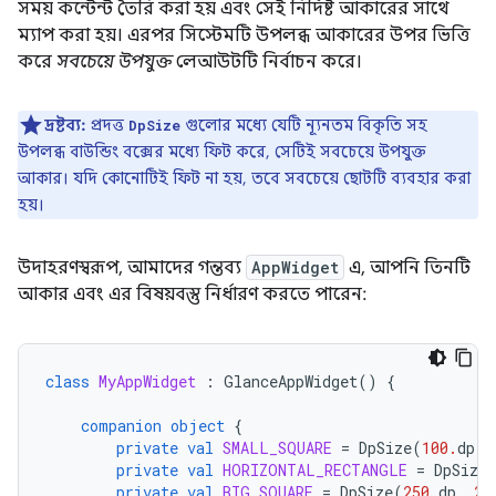
সময় কন্টেন্ট তৈরি করা হয় এবং সেই নির্দিষ্ট আকারের সাথে
ম্যাপ করা হয়। এরপর সিস্টেমটি উপলব্ধ আকারের উপর ভিত্তি
করে
সবচেয়ে উপযুক্ত
লেআউটটি নির্বাচন করে।
দ্রষ্টব্য:
প্রদত্ত
গুলোর মধ্যে যেটি ন্যূনতম বিকৃতি সহ
DpSize
উপলব্ধ বাউন্ডিং বক্সের মধ্যে ফিট করে, সেটিই সবচেয়ে উপযুক্ত
আকার। যদি কোনোটিই ফিট না হয়, তবে সবচেয়ে ছোটটি ব্যবহার করা
হয়।
উদাহরণস্বরূপ, আমাদের গন্তব্য
AppWidget
এ, আপনি তিনটি
আকার এবং এর বিষয়বস্তু নির্ধারণ করতে পারেন:
class
MyAppWidget
:
GlanceAppWidget
()
{
companion
object
{
private
val
SMALL_SQUARE
=
DpSize
(
100.
dp
,
private
val
HORIZONTAL_RECTANGLE
=
DpSize
private
val
BIG_SQUARE
=
DpSize
(
250.
dp
,
25