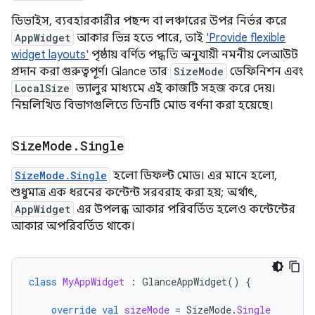
ডিভাইস, ব্যবহারকারীর পছন্দ বা লঞ্চারের উপর নির্ভর করে
AppWidget
আকার ভিন্ন হতে পারে, তাই
'Provide flexible
widget layouts'
পৃষ্ঠায় বর্ণিত পদ্ধতি অনুযায়ী নমনীয় লেআউট
প্রদান করা গুরুত্বপূর্ণ। Glance তার
SizeMode
ডেফিনিশন এবং
LocalSize
ভ্যালুর মাধ্যমে এই কাজটি সহজ করে দেয়।
নিম্নলিখিত বিভাগগুলিতে তিনটি মোড বর্ণনা করা হয়েছে।
Size
Mode
.
Single
SizeMode.Single
হলো ডিফল্ট মোড। এর মানে হলো,
শুধুমাত্র এক ধরনের কন্টেন্ট সরবরাহ করা হয়; অর্থাৎ,
AppWidget
এর উপলব্ধ আকার পরিবর্তিত হলেও কন্টেন্টের
আকার অপরিবর্তিত থাকে।
class
MyAppWidget
:
GlanceAppWidget
()
{
override
val
sizeMode
=
SizeMode
.
Single