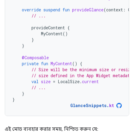
override
suspend
fun
provideGlance
(
context
:
Co
// ...
provideContent
{
MyContent
()
}
}
@Composable
private
fun
MyContent
()
{
// Size will be the minimum size or resiza
// size defined in the App Widget metadata
val
size
=
LocalSize
.
current
// ...
}
}
GlanceSnippets
.
kt
এই মোড ব্যবহার করার সময়, নিশ্চিত করুন যে: