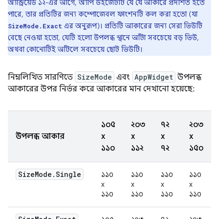
অ্যান্ড্রয়েড ১২-এর আগে, অ্যাপ উইজেটটি যে যে আকারে প্রদর্শিত হতে
পারে, তার প্রতিটির জন্য কম্পোজেবল ফাংশনটি কল করা হতো (যা
এর অনুরূপ)। প্রতিটি আকারের জন্য সেরা ভিউটি
SizeMode.Exact
বেছে নেওয়া হতো, যেটি হলো উপলব্ধ স্থানে আঁটা সবচেয়ে বড় ভিউ,
অথবা কোনোটিই আঁটলে সবচেয়ে ছোট ভিউটি।
নিম্নলিখিত সারণিতে
SizeMode
এবং
AppWidget
উপলব্ধ
আকারের উপর নির্ভর করে আকারের মান দেখানো হয়েছে:
১০৫
২০৩
৭২
২০৩
উপলব্ধ আকার
x
x
x
x
১১০
১১২
৭২
১৫০
Size
Mode
.
Single
১১০
১১০
১১০
১১০
x
x
x
x
১১০
১১০
১১০
১১০