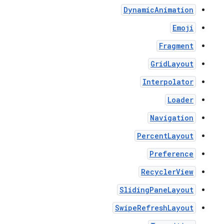
DynamicAnimation
Emoji
Fragment
GridLayout
Interpolator
Loader
Navigation
PercentLayout
Preference
RecyclerView
SlidingPaneLayout
SwipeRefreshLayout