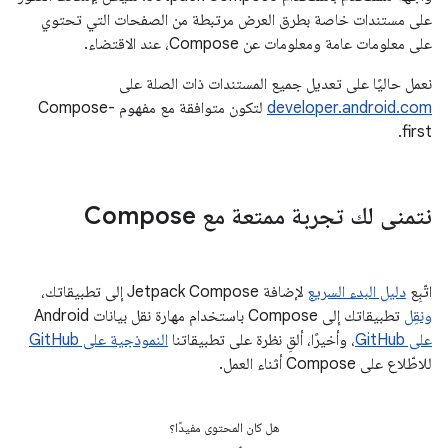
على مستندات خاصة بطرق العرض مرتبطة من الصفحات التي تحتوي
على معلومات عامة ومعلومات عن Compose، عند الاقتضاء.
نعمل حاليًا على تعديل جميع المستندات ذات الصلة على
developer.android.com
لتكون متوافقة مع مفهوم Compose-
first.
نتمنى لك تجربة ممتعة مع Compose
اتّبِع
دليل البدء السريع
لإضافة Jetpack Compose إلى تطبيقاتك،
ونقِل
تطبيقاتك إلى Compose باستخدام مهارة نقل بيانات Android
على GitHub
، وأخيرًا، ألقِ نظرة على تطبيقاتنا
النموذجية على GitHub
للاطّلاع على Compose أثناء العمل.
هل كان المحتوى مفيدًا؟