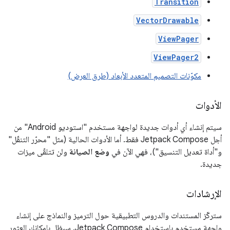
Transition
VectorDrawable
ViewPager
ViewPager2
مكوّنات التصميم المتعدد الأبعاد (طرق العرض)
الأدوات
سيتم إنشاء أي أدوات جديدة لواجهة مستخدم "استوديو Android" من
أجل Jetpack Compose فقط. أما الأدوات الحالية (مثل "محرّر التنقّل"
و"أداة تعديل التنسيق")، فهي الآن في
وضع الصيانة
ولن تتلقّى ميزات
جديدة.
الإرشادات
ستركّز المستندات والدروس التطبيقية حول الترميز والنماذج على إنشاء
واجهة مستخدم باستخدام Jetpack Compose. سيظل بإمكانك العثور