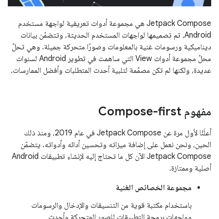
‫Jetpack Compose هي مجموعة أدوات تعريفية لواجهة مستخدم
Android، تم تصميمها لواجهات المستخدم الحديثة، وتتضمّن بيانات
ديناميكية ورسومات غنية بالمعلومات وصورًا متحركة جميلة. وهي تحلّ
محلّ مجموعة أدوات View التي ساهمت في تطوير Android لسنوات
عديدة، ولكنها لم تكن مصمّمة لتلبية أحدث المتطلبات وأفضل الممارسات.
مفهوم Compose-first
أعلَنّا لأول مرة عن Jetpack Compose في عام 2019، ومنذ ذلك
الحين، ونحن نعمل على إضافة ميزاته وتحسين أدائه وأدواته. يتضمّن
Jetpack Compose الآن كل ما تحتاج إليه لإنشاء تطبيقات Android
أصلية وممتازة.
مجموعة الخصائص الغنية
باستخدام مكتبة قوية من التنسيقات والإدخال والرسومات
وواجهات برمجة التطبيقات للصور المتحركة وأحدث