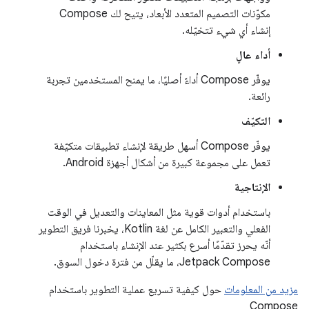
مكوّنات التصميم المتعدد الأبعاد، يتيح لك Compose
إنشاء أي شيء تتخيّله.
أداء عالٍ
يوفّر Compose أداءً أصليًا، ما يمنح المستخدمين تجربة
رائعة.
التكيّف
يوفّر Compose أسهل طريقة لإنشاء تطبيقات متكيّفة
تعمل على مجموعة كبيرة من أشكال أجهزة Android.
الإنتاجية
باستخدام أدوات قوية مثل المعاينات والتعديل في الوقت
الفعلي والتعبير الكامل عن لغة Kotlin، يخبرنا فريق التطوير
أنّه يحرز تقدّمًا أسرع بكثير عند الإنشاء باستخدام
Jetpack Compose، ما يقلّل من فترة دخول السوق.
مزيد من المعلومات
حول كيفية تسريع عملية التطوير باستخدام
Compose