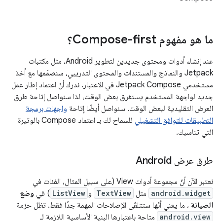
ما هو مفهوم Compose-first؟
عند إنشاء أدوات ومحتوى جديدين لتطوير Android، مثل مكتبات
Jetpack والنماذج والمستندات والمحتوى التدريبي، سنصمّمها مع أخذ
مستخدمي Jetpack Compose في الاعتبار. ندرك أنّ اعتماد إطار عمل
جديد لواجهة المستخدم يستغرق بعض الوقت، لذا سنواصل إتاحة طرق
العرض التقليدية لبعض الوقت. سنواصل أيضًا إتاحة
واجهات برمجة
التطبيقات للتوافق التشغيلي
للسماح لك بـ اعتماد Compose بالوتيرة
التي تناسبك.
طرق عرض Android
نعتبر الآن أنّ مجموعة أدوات View (على سبيل المثال، الفئات في
android.widget
مثل
TextView
و
ListView
) في
وضع
الصيانة
، ما يعني أنّها ستتلقّى الإصلاحات المهمة جدًا فقط. تظل حزمة
android.view
متاحة باعتبارها البنية الأساسية اللازمة لـ