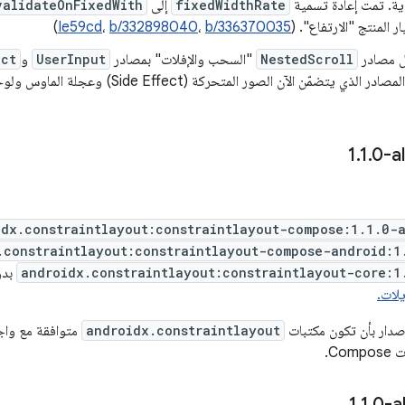
fixedWidthRate
إلى
validateOnFixedWith
 المنتج "الارتفاع". (
b/336370035
،
b/332898040
،
Ie59cd
)
ل مصادر
NestedScroll
"السحب والإفلات" بمصادر
UserInput
و
ect
.
1
.
0-a
idx.constraintlayout:constraintlayout-compose:1.1.0-
.constraintlayout:constraintlayout-compose-android:1
androidx.constraintlayout:constraintlayout-core:1
بدو
صدار بأن تكون مكتبات
androidx.constraintlayout
Co.
.
1
.
0-a