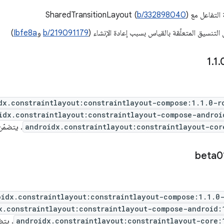
SharedTransitionLayou (
)
b/332898040
لتنسيق المتعلّقة بالقياس بسبب إعادة الإنشاء (
b/219091179
و
Ibfe8a
)
.
1
.
dx.constraintlayout:constraintlayout-compose:1.1.0-r
idx.constraintlayout:constraintlayout-compose-androi
androidx.constraintlayout:constraintlayout-cor
. يتضمّن الإص
oidx.constraintlayout:constraintlayout-compose:1.1.0
x.constraintlayout:constraintlayout-compose-android:
androidx.constraintlayout:constraintlayout-core:
. يتضمّن