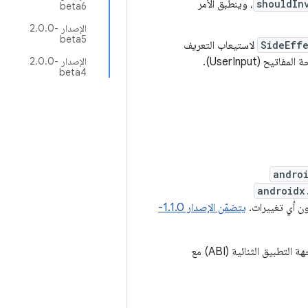
shouldIn
، وينطبق الأمر
beta6
الإصدار ‎2.0.0-
beta5
SideEff
لاستيعاب التعريف
الموسّع لهذه المصادر الذي يتضمّن الآن الصور المتحركة (Side Effect) وعجلة الماوس ولوحة المفاتيح (UserInput).
الإصدار ‎2.0.0-
beta4
andro
androidx
ن أي تغييرات.
يتضمّن الإصدار 1.1.0-
متوافقة مع واجهة التطبيق الثنائية (ABI) مع