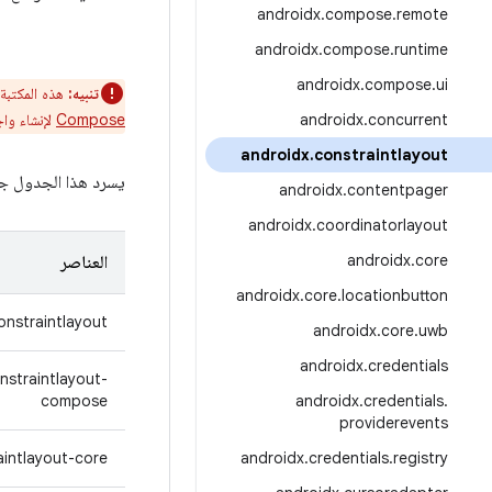
androidx
.
compose
.
remote
androidx
.
compose
.
runtime
androidx
.
compose
.
ui
تنبيه:
هذه المكتبة
concurrent
.
androidx
Compose
لإنشاء واجهات مستخدم d
androidx
.
constraintlayout
يسرد هذا الجدول ج
androidx
.
contentpager
androidx
.
coordinatorlayout
androidx
.
core
العناصر
androidx
.
core
.
locationbutton
onstraintlayout
androidx
.
core
.
uwb
androidx
.
credentials
nstraintlayout-
compose
androidx
.
credentials
.
providerevents
aintlayout-core
androidx
.
credentials
.
registry