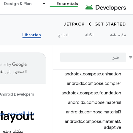
Design & Plan
Essentials
androidx.camera.media3
androidx.camera.viewfinder
JETPACK
GET STARTED
androidx.car
نظرة عامّة
الأدلة
النماذج
Libraries
androidx.car.app
androidx
.
cardview
androidx
.
collection
androidx
.
compose
المحتوى إلى لغ
androidx
.
compose
.
animation
androidx
.
compose
.
compiler
androidx
.
compose
.
foundation
Android Developers
androidx
.
compose
.
material
layout
androidx
.
compose
.
material3
دليل المستخدم
نمو
androidx
.
compose
.
material3
.
adaptive
يمكنك وضع ال