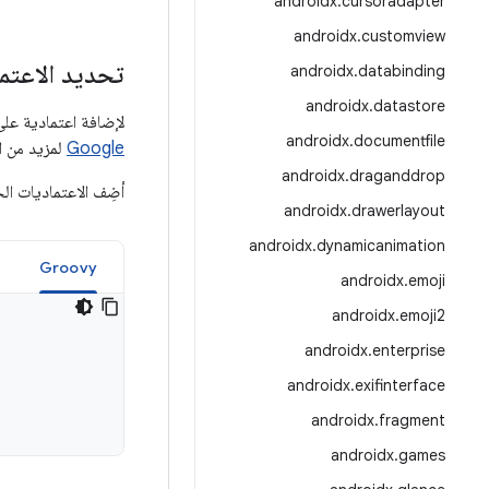
androidx
.
cursoradapter
androidx
.
customview
تحديد الاعتم
androidx
.
databinding
androidx
.
datastore
لإضافة اعتمادية على ConstraintLayout، يجب تضمين مستودع Google Maven في مشروعك. اطّ
androidx
.
documentfile
Google
لمزيد من ا
androidx
.
draganddrop
أضِف الاعتماديات ال
androidx
.
drawerlayout
androidx
.
dynamicanimation
Groovy
androidx
.
emoji
androidx
.
emoji2
androidx
.
enterprise
androidx
.
exifinterface
androidx
.
fragment
androidx
.
games