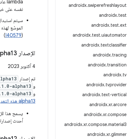
lambda عادية. تمت إعادة تسمية
androidx
.
swiperefreshlayout
نفسه على خيار
androidx
.
test
سيتم استبدا
androidx
.
test
.
ext
)
I40579
(
androidx
.
test
.
uiautomator
androidx
.
textclassifier
الإصدار ‎1
lpha13
androidx
.
tracing
androidx
.
transition
‫4 أكتوبر 2023
androidx
.
tv
تم إصدار
alpha13
androidx
.
tvprovider
و
.1.0-alpha13
و
.1.0-alpha13
androidx
.
text-vertical
alpha13 هذه التعديلات.
androidx
.
xr
.
arcore
يسمح هذا الإ
androidx
.
xr
.
compose
أحدث إصدارات mpose
androidx
.
xr
.
compose
.
material3
androidx
.
xr
.
glimmer
الإصدار ‎1
lpha12