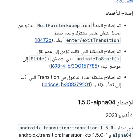
التعديلات.
إصلاح الأخطاء
تم إصلاح الخطأ
NullPointerException
الناتج عن
ضبط انتقال عنصر مشترَك وعدم ضبط
enter/exitTransition
أيضًا. (
I8472b
)
تم إصلاح المشكلة التي كانت تؤدي إلى عدم نقل
animateToStart()
الذي يتضمّن
Slide()
إلى
موضع البدء (
b/300157785
،
I698f4
)
تم إصلاح مشكلة إعادة الدخول في Transition التي أدّت
إلى تعذُّر الإلغاء. (
b/308379201
،
Iddcce
)
الإصدار ‎1
0-alpha04
.
5
.
‫4 أكتوبر 2023
تم إصدار
androidx.transition:transition:1.5.0-
alpha04
و `androidx.transition:transition-ktx:1.5.0-