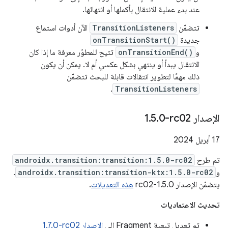
عند بدء عملية الانتقال بأكملها أو انتهائها.
تتضمّن
TransitionListeners
الآن أدوات استماع
جديدة
onTransitionStart()
و
onTransitionEnd()
تتيح للمطوّر معرفة ما إذا كان
الانتقال يبدأ أو ينتهي بشكل عكسي أم لا. يمكن أن يكون
ذلك مهمًا لتطوير انتقالات قابلة للبحث تتضمّن
.
TransitionListeners
الإصدار ‎1
0-rc02
.
5
.
‫17 أبريل 2024
تم طرح
androidx.transition:transition:1.5.0-rc02
و
androidx.transition:transition-ktx:1.5.0-rc02
.
يتضمّن الإصدار 1.5.0-rc02
هذه التعديلات
.
تحديث الاعتماديات
تم تعديل تبعية Fragment إلى
الإصدار ‎1.7.0-rc02