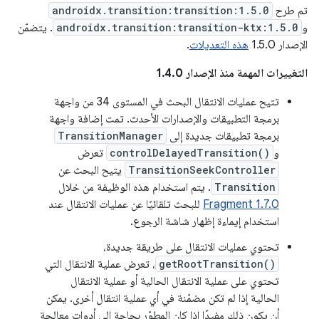
تم طرح
androidx.transition:transition:1.5.0
و
androidx.transition:transition-ktx:1.5.0
. يتضمّن
الإصدار 1.5.0
هذه التعديلات
.
التغييرات المهمة منذ الإصدار 1.4.0
تتيح عمليات الانتقال البحث في المستوى 34 من واجهة
برمجة التطبيقات والإصدارات الأحدث. تمت إضافة واجهة
برمجة تطبيقات جديدة إلى
TransitionManager
و
controlDelayedTransition()
تعرض
TransitionSeekController
يتيح البحث عن
Transition
. يتم استخدام هذه الوظيفة من خلال
Fragment 1.7.0
للبحث تلقائيًا عن عمليات الانتقال عند
استخدام إيماءة إظهار شاشة الرجوع.
تحتوي عمليات الانتقال على طريقة جديدة،
getRootTransition()
، تعرض عملية الانتقال التي
تحتوي على عملية الانتقال الحالية أو عملية الانتقال
الحالية إذا لم تكن مضمّنة في أي عملية انتقال أخرى. يمكن
أن يكون ذلك مفيدًا إذا كان المطوّر بحاجة إلى أدوات معالجة