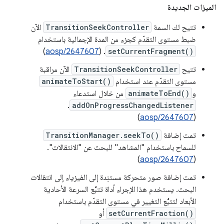
الميزات الجديدة
تتيح لك السمة
TransitionSeekController
الآن
ضبط مستوى التقدّم كجزء من المدة الإجمالية باستخدام
)
aosp/2647607
. (
setCurrentFragment()
تتيح
TransitionSeekController
الآن مراقبة
مستوى التقدّم عند استخدام
animateToStart()
و
animateToEnd()
من خلال استدعاء
.
addOnProgressChangedListener
)
aosp/2647607
(
تمت إضافة
TransitionManager.seekTo()
للسماح باستخدام "المشاهد" للبحث عن "الانتقالات".
)
aosp/2647607
(
تمت إضافة صور متحركة مستنِدة إلى الفيزياء إلى انتقالات
البحث. يستخدم هذا الإجراء أداة تتبُّع السرعة الأحادية
الأبعاد لتتبُّع التغيير في مستوى التقدّم باستخدام
setCurrentFraction()
أو