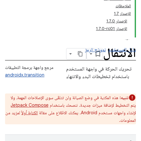
الملاحظات
الإصدار 1.7
الإصدار 1.7.0
الإصدار ‎1.7.0-rc01
الانتقال
دليل المستخدم
نموذج الرمز
مرجع واجهة برمجة التطبيقات
تحريك الحركة في واجهة المستخدم
androidx.transition
باستخدام تخطيطات البدء والانتهاء
تنبيه:
هذه المكتبة في وضع الصيانة ولن تتلقّى سوى الإصلاحات المهمة، ولا
يتم التخطيط لإضافة ميزات جديدة. ننصحك باستخدام
Jetpack Compose
لإنشاء واجهات مستخدم Android. يمكنك الاطّلاع على مقالة
الكتابة أولاً
لمزيد من
المعلومات.