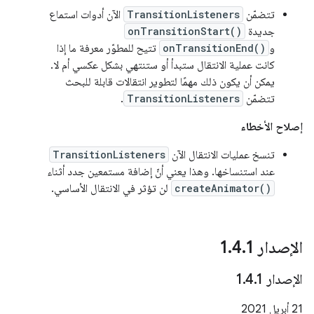
تتضمّن
TransitionListeners
الآن أدوات استماع
جديدة
onTransitionStart()
و
onTransitionEnd()
تتيح للمطوّر معرفة ما إذا
كانت عملية الانتقال ستبدأ أو ستنتهي بشكل عكسي أم لا.
يمكن أن يكون ذلك مهمًا لتطوير انتقالات قابلة للبحث
تتضمّن
TransitionListeners
.
إصلاح الأخطاء
تنسخ عمليات الانتقال الآن
TransitionListeners
عند استنساخها. وهذا يعني أنّ إضافة مستمعين جدد أثناء
createAnimator()
لن تؤثر في الانتقال الأساسي.
الإصدار 1
1
.
4
.
الإصدار 1
1
.
4
.
‫21 أبريل 2021