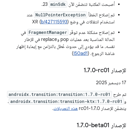
أصبحت المكتبة تتضمّن الآن
minSdk
23.
تم إصلاح الخطأ
NullPointerException
عند
استخدام انتقالات في وضع XR (
)
b/427115593
تم إصلاح مشكلة عدم توفّر
FragmentManager
في
الحالة المناسبة بعد عمليات pop وreplace في الإطار
نفسه، ما قد يؤدي إلى حدوث عُطل بالتزامن مع إيماءة إظهار
شاشة الرجوع. (
I50ad1
)
الإصدار ‎1
0-rc01
.
7
.
‫17 ديسمبر 2025
تم طرح
androidx.transition:transition:1.7.0-rc01
و
androidx.transition:transition-ktx:1.7.0-rc01
.
يتضمّن الإصدار 1.7.0-rc01
هذه التعديلات
.
الإصدار ‎1
0-beta01
.
7
.