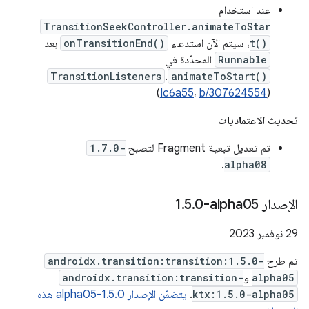
عند استخدام
TransitionSeekController.animateToStar
t()
، سيتم الآن استدعاء
onTransitionEnd()
بعد
Runnable
المحدّدة في
TransitionListeners
.
animateToStart()
)
Ic6a55
،
b/307624554
(
تحديث الاعتماديات
تم تعديل تبعية Fragment لتصبح
1.7.0-
.
alpha08
الإصدار ‎1
0-alpha05
.
5
.
‫29 نوفمبر 2023
تم طرح
androidx.transition:transition:1.5.0-
alpha05
و
androidx.transition:transition-
ktx:1.5.0-alpha05
.
يتضمّن الإصدار 1.5.0-alpha05 هذه