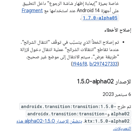
خاصة بميزة "إيماءة إظهار شاشة الرجوع" داخل التطبيق
على أجهزة Android 14 عند استخدامها مع
Fragment
.
1.7.0-alpha05
إصلاح الأخطاء
تم إصلاح الخطأ الذي يتسبّب في توقّف "انتقال الشرائح".
عندما تقاطع "انتقالات الشرائح" عملية انتقال دخول لإزالة
"طريقة عرض"، سيتم الانتقال إلى موضع غير صحيح.
)
I946f8
،
b/297427333
(
الإصدار ‎1
0-alpha02
.
5
.
‫6 سبتمبر 2023
تم طرح
androidx.transition:transition:1.5.0-
alpha02
و
androidx.transition:transition-
ktx:1.5.0-alpha02
.
يتضمّن الإصدار 1.5.0-alpha02 هذه
التعديلات.