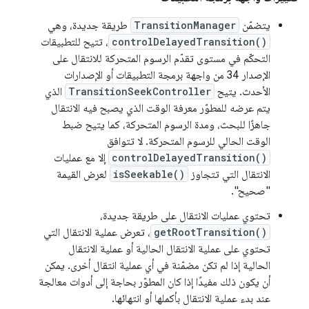
يتضمّن
TransitionManager
طريقة جديدة، وهي
controlDelayedTransition()
، تتيح للتطبيقات
التحكّم في مستوى تقدّم الرسوم المتحركة للانتقال على
الإصدار 34 من واجهة برمجة التطبيقات أو الإصدارات
الأحدث. يتيح
TransitionSeekController
الذي
يتم عرضه للمطوّر معرفة الوقت الذي يصبح فيه الانتقال
جاهزًا للبحث، ومدة الرسوم المتحركة، كما يتيح ضبط
الوقت الحالي للرسوم المتحركة. لا تتوافق
controlDelayedTransition()
إلا مع عمليات
الانتقال التي تتجاوز
isSeekable()
لعرض القيمة
"صحيح".
تحتوي عمليات الانتقال على طريقة جديدة،
getRootTransition()
، تعرض عملية الانتقال التي
تحتوي على عملية الانتقال الحالية أو عملية الانتقال
الحالية إذا لم تكن مضمّنة في أي عملية انتقال أخرى. يمكن
أن يكون ذلك مفيدًا إذا كان المطوّر بحاجة إلى أدوات معالجة
عند بدء عملية الانتقال بأكملها أو انتهائها.