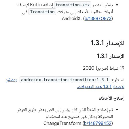
يقدّم العنصر
transition-ktx
إضافة Kotlin لإضافة
أدوات معالجة الأحداث إلى مثيلات
Transition
في
AndroidX. (
b/138870873
)
الإصدار 1
1
.
3
.
الإصدار 1
1
.
3
.
‫19 شباط (فبراير) 2020
تم طرح
androidx.transition:transition:1.3.1
.
يتضمّن
الإصدار 1.3.1 هذه التعديلات.
إصلاح الأخطاء
تم إصلاح الخطأ الذي كان يؤدي إلى قص بعض طرق العرض
المتحركة بشكل غير صحيح عند استخدام
ChangeTransform (
b/148798452
)