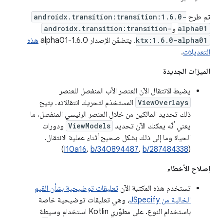
تم طرح
androidx.transition:transition:1.6.0-
alpha01
و
androidx.transition:transition-
ktx:1.6.0-alpha01
. يتضمّن الإصدار 1.6.0-alpha01
هذه
التعديلات
.
الميزات الجديدة
يضبط الانتقال الآن العنصر الأب المنفصل للعنصر
ViewOverlays
المستخدَم لتحريك انتقالاته. يتيح
ذلك تحديد المالكين من خلال العنصر الرئيسي المنفصل، ما
يعني أنّه يمكنك الآن تحديد
ViewModels
ودورات
الحياة وما إلى ذلك بشكل صحيح أثناء عملية الانتقال.
)
I10a16
،
b/340894487
،
b/287484338
(
إصلاح الأخطاء
تستخدم هذه المكتبة الآن
تعليقات توضيحية بشأن القيم
الخالية من JSpecify
، وهي تعليقات توضيحية خاصة
باستخدام النوع. على مطوّري Kotlin استخدام وسيطة