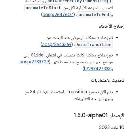
setCurrentPlayTimeMillis()
، ويستخدمه
لتحديد السرعة الأولية لكل من
animateToStart
و
animateToEnd
. (
aosp/2647607
)
إصلاح الأخطاء
تم إصلاح مشكلة الوميض عند البحث عن
)
aosp/2643369
. (
AutoTransition
تم إصلاح مشكلة كانت تتسبّب في انتقال
Slide
إلى
موضع بدء غير صحيح عند مقاطعتها. (
aosp/2733729
و
b/297427333
)
تحديث الاعتماديات
يتم الآن تجميع Transition باستخدام الإصدار 34 من
واجهة برمجة التطبيقات.
الإصدار ‎1
0-alpha01
.
5
.
‫10 مايو 2023