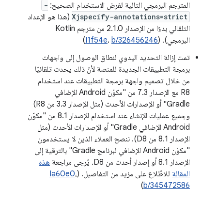
المترجم البرمجي التالية لفرض الاستخدام الصحيح:
-
Xjspecify-annotations=strict
(هذا هو الإعداد
التلقائي بدءًا من الإصدار 2.1.0 من مترجم Kotlin
البرمجي). (
b/326456246
،
I1f54e
)
تمت إزالة التحديد اليدوي لنطاق الوصول إلى واجهات
برمجة التطبيقات الجديدة للمنصة لأنّ ذلك يحدث تلقائيًا
من خلال تصميم واجهة برمجة التطبيقات عند استخدام
R8 مع الإصدار 7.3 من "مكوّن Android الإضافي
Gradle" أو الإصدارات الأحدث (مثل الإصدار 3.3 من R8)
وجميع عمليات الإنشاء عند استخدام الإصدار 8.1 من "مكوّن
Android الإضافي Gradle" أو الإصدارات الأحدث (مثل
الإصدار 8.1 من D8). ننصح العملاء الذين لا يستخدمون
"مكوّن Android الإضافي لبرنامج Gradle" بالترقية إلى
الإصدار 8.1 أو إصدار أحدث من D8. يُرجى مراجعة
هذه
المقالة
للاطّلاع على مزيد من التفاصيل. (
،
Ia60e0
)
b/345472586