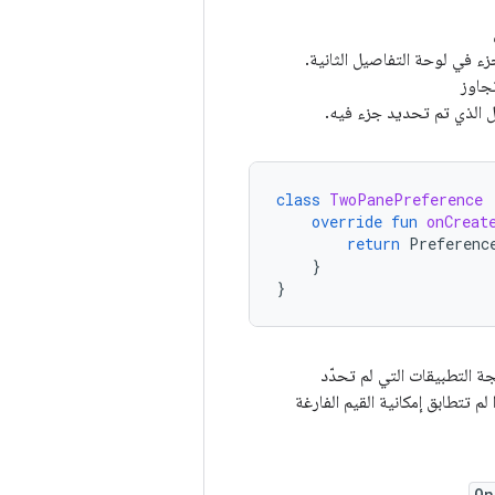
ء في لوحة التفاصيل الثانية.
جاوز
أول الذي تم تحديد جزء فيه.
class
TwoPanePreference
override
fun
onCreat
return
Preferenc
}
}
ة التطبيقات التي لم تحدّد
 هذا تغيير محتمل يؤدي إلى إيقاف مصدر Kotlin إذا لم تتطابق إمكانية القيم الفارغة
On