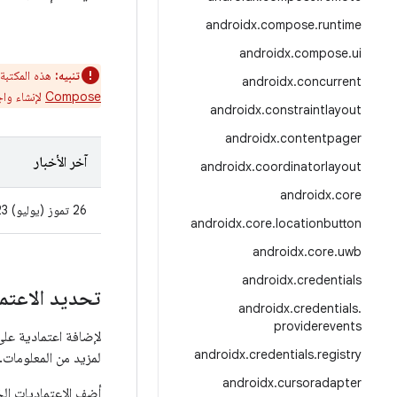
androidx
.
compose
.
runtime
androidx
.
compose
.
ui
تنبيه:
هذه المكتبة
androidx
.
concurrent
Compose
لإنشاء واجهات مستخدم d
androidx
.
constraintlayout
androidx
.
contentpager
آخر الأخبار
androidx
.
coordinatorlayout
androidx
.
core
androidx
.
core
.
locationbutton
androidx
.
core
.
uwb
androidx
.
credentials
تحديد الاعتم
androidx
.
credentials
.
providerevents
لإضافة اعتمادية على Preference، يجب تضمين مستودع Google Maven في مشروعك. اطّل
androidx
.
credentials
.
registry
لمزيد من المعلومات.
androidx
.
cursoradapter
أضِف الاعتماديات ال