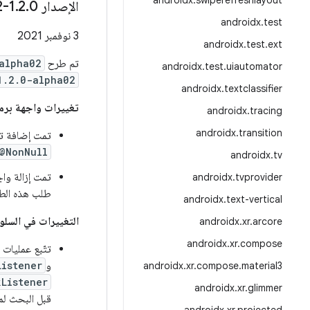
androidx
.
swiperefreshlayout
الإصدار 1
0-alpha02
.
2
.
androidx
.
test
‫3 نوفمبر 2021
androidx
.
test
.
ext
تم طرح
alpha02
androidx
.
test
.
uiautomator
1.2.0-alpha02
androidx
.
textclassifier
تغييرات واجهة برم
androidx
.
tracing
androidx
.
transition
تمت إضافة تع
@NonNull
androidx
.
tv
تمت إزالة وا
androidx
.
tvprovider
طلب هذه الطريق
androidx
.
text-vertical
التغييرات في السلو
androidx
.
xr
.
arcore
androidx
.
xr
.
compose
تتّبع عمليات رد الاتصال في
و
Listener
androidx
.
xr
.
compose
.
material3
Listener
androidx
.
xr
.
glimmer
قبل البحث لمع