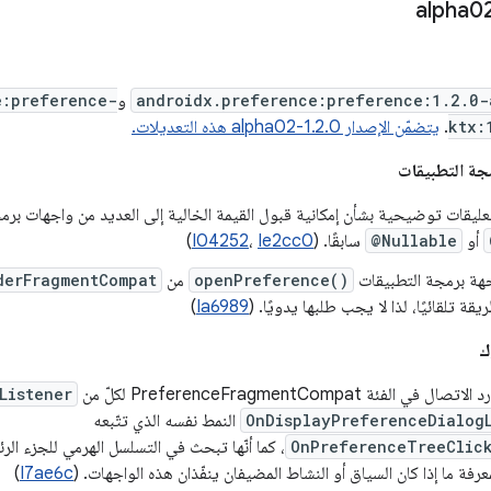
androidx.preference:preference:1.2.0-
و
e:preference-
ktx:
.
يتضمّن الإصدار 1.2.0-alpha02 هذه التعديلات.
جة التطبيقات
ليقات توضيحية بشأن إمكانية قبول القيمة الخالية إلى العديد من واجهات برمج
أو
@Nullable
سابقًا. (
Ie2cc0
،
I04252
)
جهة برمجة التطبيقات
openPreference()
من
derFragmentCompat
ة تلقائيًا، لذا لا يجب طلبها يدويًا. (
Ia6989
)
ك
 الفئة PreferenceFragmentCompat لكلّ من
Listener
OnDisplayPreferenceDialog
النمط نفسه الذي تتّبعه
OnPreferenceTreeClick
، كما أنّها تبحث في التسلسل الهرمي للجزء ا
رفة ما إذا كان السياق أو النشاط المضيفان ينفّذان هذه الواجهات. (
I7ae6c
)