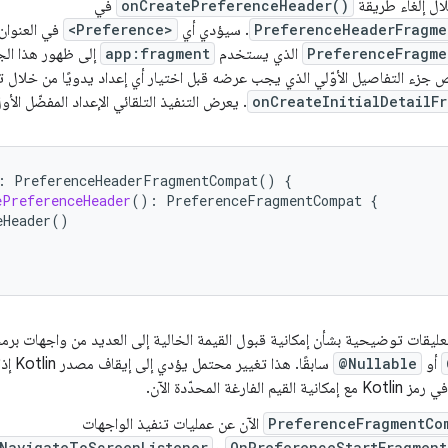
لال إلغاء طريقة
onCreatePreferenceHeader()
في
PreferenceHeaderFragme
. سيؤدي أي
<Preference>
في العنوان
PreferenceFragme
الذي يستخدم
app:fragment
إلى ظهور هذا الجز
زء التفاصيل الأوّلي الذي يجب عرضه قبل اختيار أي إعداد يدويًا من خلال ت
onCreateInitialDetailF
. يعرض التنفيذ التلقائي الإعداد المفضّل ال
:
PreferenceHeaderFragmentCompat
()
{
ePreferenceHeader
():
PreferenceFragmentCompat
{
eHeader
()
ليقات توضيحية بشأن إمكانية قبول القيمة الخالية إلى العديد من واجهات برمج
أو
@Nullable
سابقًا.
م الفارغة المحدّدة الآن.
PreferenceFragmentCo
الآن عن عمليات تنفيذ الواجهات
NavigateToScreenListener
OnPreferenceStartFragment