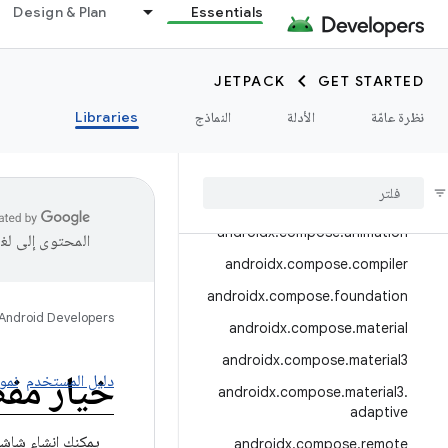
androidx.camera.media3
Design & Plan
Essentials
androidx.camera.viewfinder
androidx.car
JETPACK
GET STARTED
androidx.car.app
نظرة عامّة
الأدلة
النماذج
Libraries
androidx.cardview
androidx
.
collection
androidx
.
compose
androidx
.
compose
.
animation
المحتوى إلى لغ
androidx
.
compose
.
compiler
androidx
.
compose
.
foundation
Android Developers
androidx
.
compose
.
material
androidx
.
compose
.
material3
خيار مف
دليل المستخدم
نمو
androidx
.
compose
.
material3
.
adaptive
يمكنك إنشاء شاشات
androidx
.
compose
.
remote