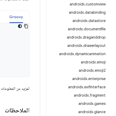
androidx
.
customview
androidx
.
databinding
Groovy
androidx
.
datastore
androidx
.
documentfile
androidx
.
draganddrop
androidx
.
drawerlayout
androidx
.
dynamicanimation
androidx
.
emoji
androidx
.
emoji2
androidx
.
enterprise
androidx
.
exifinterface
لمزيد من المعلومات 
androidx
.
fragment
androidx
.
games
الملاحظات
androidx
.
glance