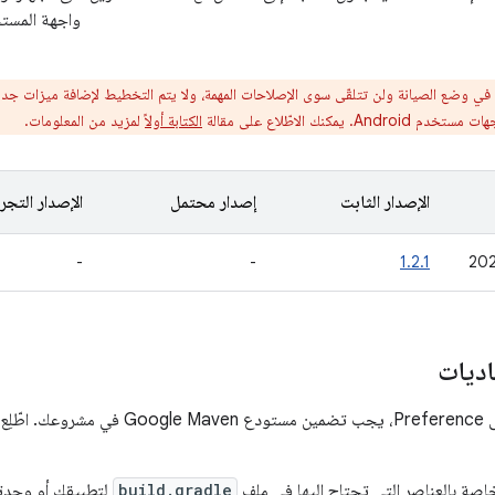
واجهة المست
 في وضع الصيانة ولن تتلقّى سوى الإصلاحات المهمة، ولا يتم التخطيط لإضافة ميزات ج
Androi. يمكنك الاطّلاع على مقالة
الكتابة أولاً
لمزيد من المعلومات.
الإصدار الثابت
إصدار محتمل
الإصدار التجر
-
-
1.2.1
اديات
ِع على
خاصة بالعناصر التي تحتاج إليها في ملف
build.gradle
لتطبيقك أو وحدت