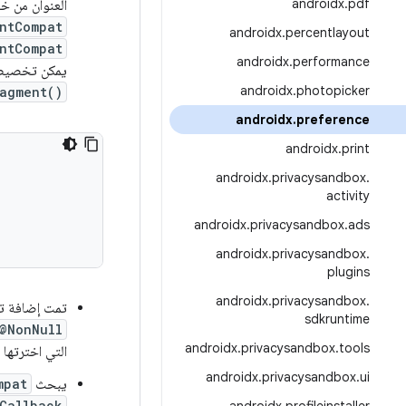
androidx
.
pdf
العنوان من خ
ntCompat
androidx
.
percentlayout
ntCompat
androidx
.
performance
يمكن تخصيص ج
androidx
.
photopicker
ragment()
androidx
.
preference
androidx
.
print
androidx
.
privacysandbox
.
activity
androidx
.
privacysandbox
.
ads
androidx
.
privacysandbox
.
plugins
androidx
.
privacysandbox
.
تمت إضافة تع
sdkruntime
@NonNull
androidx
.
privacysandbox
.
tools
التي اخترتها في رمز Kotlin مع إمكانية القي
androidx
.
privacysandbox
.
ui
يبحث
mpat
Callback