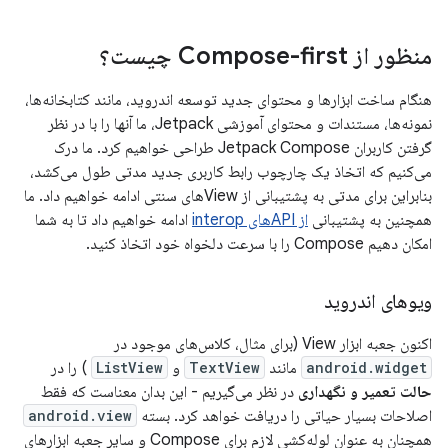
منظور از Compose-first چیست؟
هنگام ساخت ابزارها و محتوای جدید توسعه اندروید، مانند کتابخانه‌ها،
نمونه‌ها، مستندات و محتوای آموزشی Jetpack، ما آنها را با در نظر
گرفتن کاربران Jetpack Compose طراحی خواهیم کرد. ما درک
می‌کنیم که اتخاذ یک چارچوب رابط کاربری جدید مدتی طول می‌کشد،
بنابراین برای مدتی به پشتیبانی از Viewهای سنتی ادامه خواهیم داد. ما
همچنین به پشتیبانی
از APIهای interop
ادامه خواهیم داد تا به شما
امکان دهیم Compose را با سرعت دلخواه خود اتخاذ کنید.
ویوهای اندروید
اکنون جعبه ابزار View (برای مثال، کلاس‌های موجود در
android.widget
مانند
TextView
و
ListView
) را در
حالت تعمیر و نگهداری
در نظر می‌گیریم - این بدان معناست که فقط
اصلاحات بسیار حیاتی را دریافت خواهد کرد. بسته
android.view
همچنان به عنوان لوله‌کشی لازم برای Compose و سایر جعبه ابزارهای