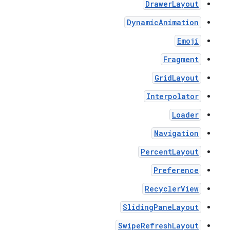
DrawerLayout
DynamicAnimation
Emoji
Fragment
GridLayout
Interpolator
Loader
Navigation
PercentLayout
Preference
RecyclerView
SlidingPaneLayout
SwipeRefreshLayout