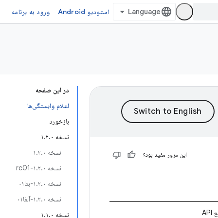
استودیو Android
ورود به برنامه
در این صفحه
اعلام وابستگی‌ها
بازخورد
نسخه ۱.۲.۰
نسخه ۱.۲.۰
این مرور مفید بود؟
نسخه ۱.۲.۰-rc01
نسخه ۱.۲.۰-بتا۰۱
نسخه ۱.۲.۰-آلفا۰۱
AP
نسخه ۱.۱.۰