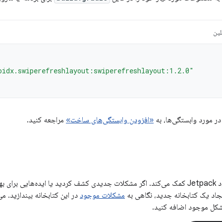
لین
oidx.swiperefreshlayout:swiperefreshlayout:1.2.0"
در مورد وابستگی‌ها، به
«افزودن وابستگی‌های ساخت»
مراجعه کنید.
بازخورد شما به بهبود Jetpack کمک می‌کند. اگر مشکلات جدیدی کشف کردید یا ایده‌هایی 
ایجاد یک کتابخانه جدید، نگاهی به
مشکلات موجود
در این کتابخانه بیندازید. می
شکل موجود اضافه کنید.