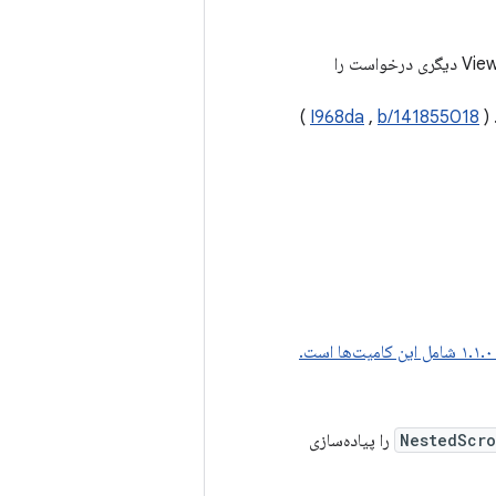
اکنون مانند هر ViewGroup دیگری درخواست را
 (
b/141855018
,
I968da
)
ت.
NestedScro
را پیاده‌سازی