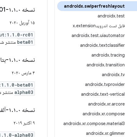
androidx
.
swiperfreshlayout
نسخه ۱
۰-rc01
.
۱
.
androidx
.
test
۱۵ آوریل ۲۰۲۰
فایل تست اندرویدx
extension
.
ut:1.1.0-rc01
androidx
.
test
.
uiautomator
beta01
منتشر شد
androidx
.
textclassifier
androidx
.
tracing
نسخه ۱
۰-بتا۰۱
.
۱
.
androidx
.
transition
۴ مارس ۲۰۲۰
androidx
.
tv
androidx
.
tvprovider
:1.1.0-beta01
alpha03
منتشر ش
androidx
.
text-vertical
androidx
.
xr
.
arcore
نسخه ۱
۰-آلفا۰۳
.
۱
.
androidx
.
xr
.
compose
۹ اکتبر ۲۰۱۹
androidx
.
xr
.
compose
.
material3
androidx
.
xr
.
glimmer
1.1.0-alpha03