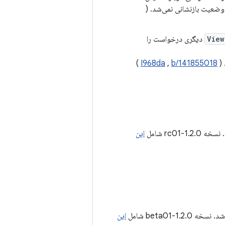
وضعیت بازنشانی نمی‌شد. (
View
دیگری درخواست را
 (
b/141855018
,
I968da
)
1.2-rc01 شامل
این
ه 1.2.0-beta01 شامل
این