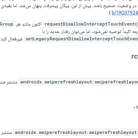
 در وضعیت صحیح باشد. پیش از این، پیکان پیشرفت پنهان می‌شد، اما بقیه‌ی 
)
b/1903792
requestDisallowInterceptTouchEvent(
اکنون مانند هر
Group
چه اکیداً توصیه نمی‌شود، اما می‌توان رفتار جدید را با
setLegacyRequestDisallowInterceptTouchEven
غیرفعال کرد.
androidx.swiperefreshlayout:swiperefreshlayo
منتشر شد. نسخه .0
androidx.swiperefreshlayout:swiperefreshlayout
منتشر شد. نسخ