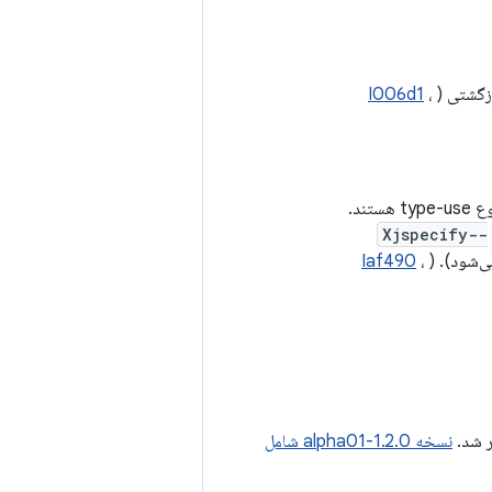
ازگشتی (
،
I006d1
استفاده می‌کند که از نوع type-use هستند.
-Xjspecify-
Iaf490
،
 شد.
نسخه 1.2.0-alpha01 شامل