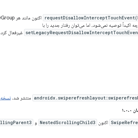
requestDisallowInterceptTouchEvent(
چه اکیداً توصیه نمی‌شود، اما می‌توان رفتار جدید را با
setLegacyRequestDisallowInterceptTouchEven
غیرفعال کرد.
androidx.swiperefreshlayout:swiperefres
منتشر شد.
نسخه ۱.۱.۰ شامل این کامیت‌ها اس
۱.۰
SwipeRefre
اکنون
NestedScrollingChild3
و
llingParent3