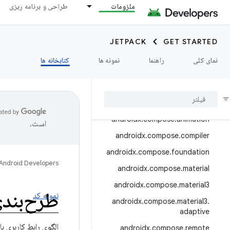
androidx.camera.media3
ملزومات
طراحی و برنامه ریزی
androidx.camera.viewfinder
androidx.car
JETPACK
GET STARTED
androidx.car.app
نمای کلی
راهنما
نمونه ها
کتابخانه ها
androidx.cardview
androidx
.
collection
androidx
.
compose
androidx
.
compose
.
animation
است.
androidx
.
compose
.
compiler
androidx
.
compose
.
foundation
Android Developers
androidx
.
compose
.
material
androidx
.
compose
.
material3
طرح‌بندی
نمونه کد
androidx
.
compose
.
material3
.
adaptive
androidx
.
compose
.
remote