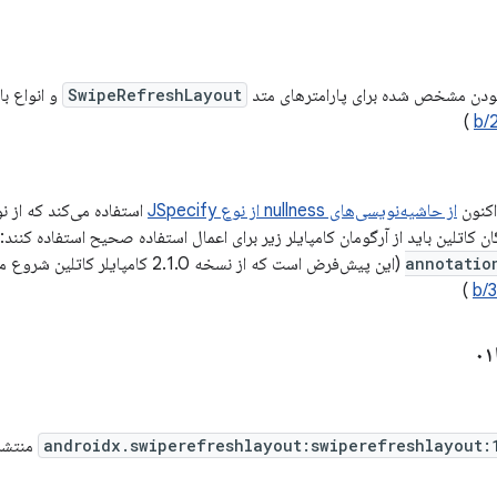
بودن مشخص شده برای پارامترهای متد
SwipeRefreshLayout
و انواع ب
)
b/
اکنون
از حاشیه‌نویسی‌های nullness از نوع JSpecify
 کاتلین باید از آرگومان کامپایلر زیر برای اعمال استفاده صحیح استفاده کنند:
annotatio
(این پیش‌فرض است که از نسخه 2.1.0 کامپایلر کاتلین شروع می‌شود). (
)
b/
androidx.swiperefreshlayout:swiperefreshlayout:
منتشر