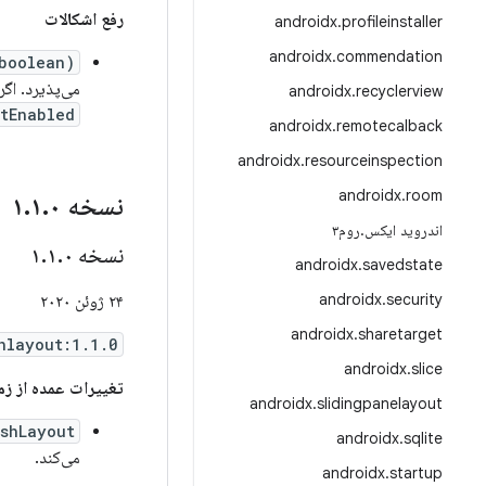
رفع اشکالات
androidx
.
profileinstaller
androidx
.
commendation
boolean)
می‌پذیرد. اگر
androidx
.
recyclerview
tEnabled
androidx
.
remotecalback
androidx
.
resourceinspection
androidx
.
room
نسخه ۱
۰
.
۱
.
اندروید ایکس
.
روم۳
نسخه ۱
۰
.
۱
.
androidx
.
savedstate
androidx
.
security
۲۴ ژوئن ۲۰۲۰
androidx
.
sharetarget
hlayout:1.1.0
androidx
.
slice
تغییرات عمده از زمان .۰
androidx
.
slidingpanelayout
shLayout
androidx
.
sqlite
می‌کند.
androidx
.
startup