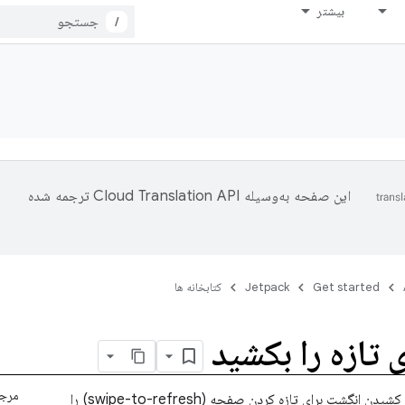
بیشتر
/
این صفحه به‌وسیله
ترجمه شده
Get started
Jetpack
کتابخانه ها
 تازه را بکشید
مرجع I
الگوی رابط کاربری با کشیدن انگشت برای تازه کردن صفحه (swipe-to-refresh) را