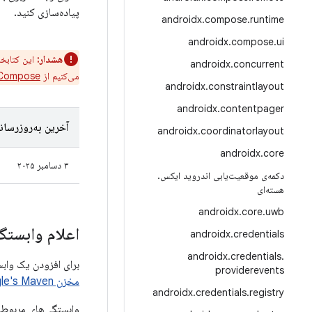
پیاده‌سازی کنید.
androidx
.
compose
.
runtime
androidx
.
compose
.
ui
هشدار:
این کتابخا
androidx
.
concurrent
می‌کنیم از
 Compose
androidx
.
constraintlayout
androidx
.
contentpager
آخرین به‌روزرسان
androidx
.
coordinatorlayout
androidx
.
core
۳ دسامبر ۲۰۲۵
دکمه‌ی موقعیت‌یابی اندروید ایکس
.
هسته‌ای
androidx
.
core
.
uwb
اعلام وابستگی
androidx
.
credentials
androidx
.
credentials
.
برای افزودن یک وابستگی به SwipeRefreshLayout، باید مخزن Google Maven را به پروژه 
providerevents
مخزن Google's Maven را
androidx
.
credentials
.
registry
وابستگی‌های مربوط 