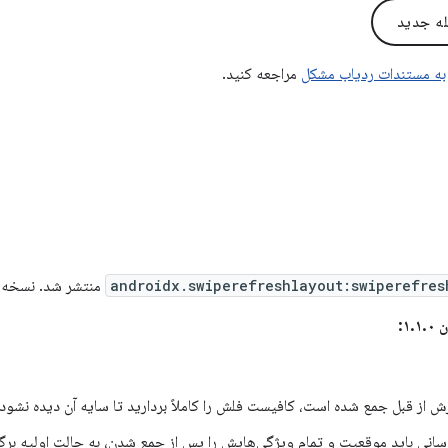
له جدید
به مستندات ردیاب مشکل
مراجعه کنید.
androidx.swiperefreshlayout:swiperefres
منتشر شد. نسخه ۱.۲.۰ شامل
۱:
رش از قبل جمع شده است، کافیست فلش را کاملاً بردارید تا سایه آن دیده نشود.
رسانی باید موقعیت و تمام ویژگی‌هایش را پس از جمع شدن، به حالت اولیه برگر