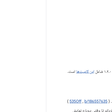
این کامیت‌ها
است.
 (
b/186557635
,
5350ff
)
داند تا وقتی دوباره نمایش