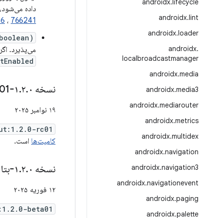
androidx
.
lifecycle
داده می‌شود،
androidx
.
lint
46
،
766241
androidx
.
loader
boolean)
androidx
.
می‌پذیرد. اگر
localbroadcastmanager
tEnabled
androidx
.
media
نسخه ۱
۰-rc01
.
۲
.
androidx
.
media3
androidx
.
mediarouter
۱۹ نوامبر ۲۰۲۵
androidx
.
metrics
ut:1.2.0-rc01
androidx
.
multidex
کامیت‌ها
است.
androidx
.
navigation
navigation3
.
androidx
نسخه ۱
۰-بتا۰۱
.
۲
.
androidx
.
navigationevent
۱۲ فوریه ۲۰۲۵
androidx
.
paging
:1.2.0-beta01
androidx
.
palette