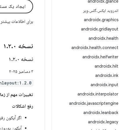
androidx
.
glance
ایجاد یک مسئ
اندروید ایکس
.
گلس
.
وِیر
androidx
.
graphics
برای اطلاعات بیشتر
androidx
.
gridlayout
androidx
.
health
نسخه ۱
۰
.
۲
.
androidx
.
health
.
connect
androidx
.
heifwriter
نسخه ۱
۰
.
۲
.
androidx
.
hilt
۳ دسامبر ۲۰۲۵
androidx
.
ink
hlayout:1.2.0
androidx
.
input
androidx
.
interpolator
تغییرات مهم از زمان .۱.۰
androidx
.
javascriptengine
رفع اشکالات
androidx
.
leanback
اگر آیکون رف
androidx
.
legacy
آیکون به‌روز