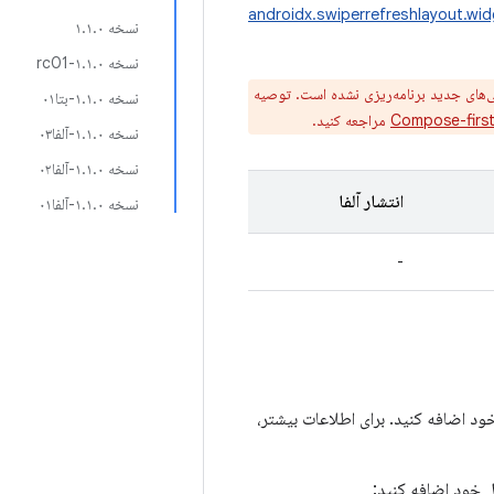
androidx.swiperrefreshlayout.wi
نسخه ۱.۱.۰
نسخه ۱.۱.۰-rc01
‌های جدید برنامه‌ریزی نشده است. توصیه
نسخه ۱.۱.۰-بتا۰۱
Compose-firs
مراجعه کنید.
نسخه ۱.۱.۰-آلفا۰۳
نسخه ۱.۱.۰-آلفا۰۲
انتشار آلفا
نسخه ۱.۱.۰-آلفا۰۱
-
ول خود اضافه کنید: