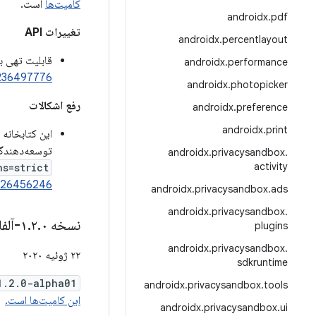
کامیت‌ها
است.
androidx
.
pdf
تغییرات API
androidx
.
percentlayout
قابلیت تهی 
androidx
.
performance
236497776
androidx
.
photopicker
رفع اشکالات
androidx
.
preference
androidx
.
print
این کتابخانه 
توسعه‌دهندگان
androidx
.
privacysandbox
.
activity
ns=strict
326456246
androidx
.
privacysandbox
.
ads
androidx
.
privacysandbox
.
نسخه ۱
۰-آلفا۰۱
.
۲
.
plugins
androidx
.
privacysandbox
.
۲۲ ژوئیه ۲۰۲۰
sdkruntime
1.2.0-alpha01
androidx
.
privacysandbox
.
tools
این کامیت‌ها است.
androidx
.
privacysandbox
.
ui