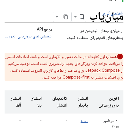
میان‌یاب
راهنمای کاربر
مرجع API
از میان‌یاب‌های انیمیشن در
انیمیشن نمای درون‌یابی اندروید
پلتفرم‌های قدیمی‌تر استفاده کنید.
هشدار:
این کتابخانه در حالت تعمیر و نگهداری است و فقط اصلاحات اساسی
را دریافت خواهد کرد؛ ویژگی‌های جدید برنامه‌ریزی نشده است. توصیه می‌کنیم
از
Jetpack Compose
برای ساخت رابط‌های کاربری اندروید استفاده کنید.
برای اطلاعات بیشتر به
Compose-first
مراجعه کنید.
آخرین
انتشار
کاندیدای
انتشار
انتشار
به‌روزرسانی
پایدار
انتشار
بتا
آلفا
۲۱ سپتامبر
۱.۰.۰
-
-
-
۲۰۱۸