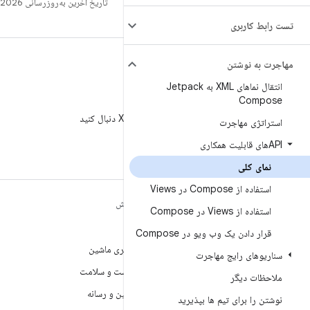
تاریخ آخرین به‌روزرسانی 2026-08-06 به‌وقت ساعت هماهنگ جهانی.
تست رابط کاربری
مهاجرت به نوشتن
انتقال نماهای XML به Jetpack
Compose
X
AndroidDev@ را در X دنبال کنید
استراتژی مهاجرت
APIهای قابلیت همکاری
نمای کلی
استفاده از Compose در Views
مطالب بیشتر درباره
کاوش
استفاده از Views در Compose
ANDROID
بازی
قرار دادن یک وب ویو در Compose
Android
یادگیری ماشین
سناریوهای رایج مهاجرت
Android برای سازمان‌ها
بهداشت و سلامت
ملاحظات دیگر
امنیت
دوربین و رسانه
نوشتن را برای تیم ها بپذیرید
منبع آزاد