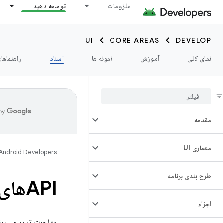
ملزومات
توسعه دهید
UI
CORE AREAS
DEVELOP
نمای کلی
آموزش
نمونه ها
اسناد
راهنماها
مقدمه
معماری UI
Android Developers
طرح بندی برنامه
APIهای قابلیت همکاری
اجزاء
مهاجرت تدریجی برنامه شما به Compose به این معنی است که Compose و iews