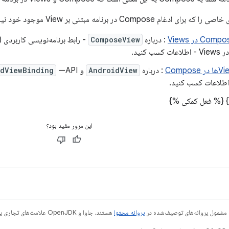
: درباره
ComposeView
: درباره
AndroidView
و
idViewBinding
{% فعل کمکی %}
این مرور مفید بود؟
 مشمول پروانه‌های توصیف‌شده در
پروانه محتوا
هستند. جاوا و OpenJDK علامت‌های تجاری یا علامت‌های تجاری ثبت‌شده Oracle و/یا وابسته‌های آن هستند.