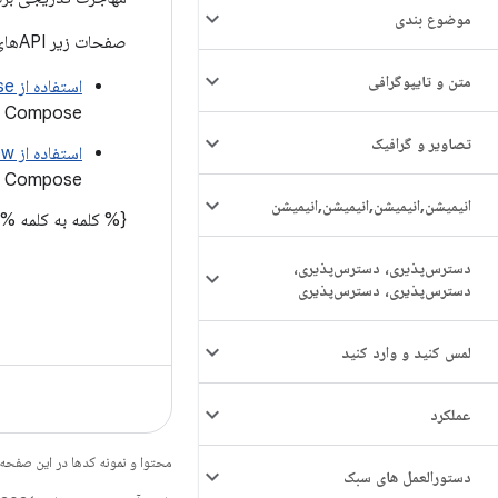
موضوع بندی
صفحات زیر APIهای خاصی را که برای ادغام Compose در برنامه مبتنی بر View موجود خود نیاز دارید، شرح می‌دهند:
متن و تایپوگرافی
استفاده از Compose در Views
Compose در Views - اطلاعات کسب کنید.
تصاویر و گرافیک
استفاده از Viewها در Compose
Compose اطلاعات کسب کنید.
انیمیشن
,
انیمیشن
,
انیمیشن
,
انیمیشن
{% کلمه به کلمه %}
دسترس‌پذیری، دسترس‌پذیری،
دسترس‌پذیری، دسترس‌پذیری
لمس کنید و وارد کنید
عملکرد
محتوا و نمونه کدها در این صفحه
دستورالعمل های سبک