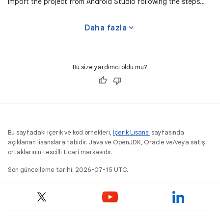
import the project from Android Studio following the steps
here. This
expand_more
Daha fazla
Bu size yardımcı oldu mu?
Bu sayfadaki içerik ve kod örnekleri,
İçerik Lisansı
sayfasında
açıklanan lisanslara tabidir. Java ve OpenJDK, Oracle ve/veya satış
ortaklarının tescilli ticari markasıdır.
Son güncelleme tarihi: 2026-07-15 UTC.