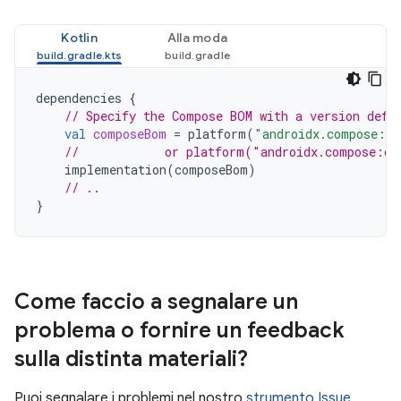
Kotlin
Alla moda
dependencies
{
// Specify the Compose BOM with a version defi
val
composeBom
=
platform
(
"androidx.compose:co
//            or platform("androidx.compose:co
implementation
(
composeBom
)
// ..
}
Come faccio a segnalare un
problema o fornire un feedback
sulla distinta materiali?
Puoi segnalare i problemi nel nostro
strumento Issue