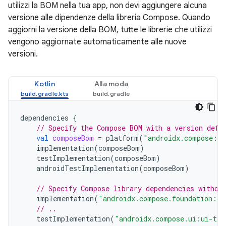
utilizzi la BOM nella tua app, non devi aggiungere alcuna
versione alle dipendenze della libreria Compose. Quando
aggiorni la versione della BOM, tutte le librerie che utilizzi
vengono aggiornate automaticamente alle nuove
versioni.
Kotlin
Alla moda
dependencies
{
// Specify the Compose BOM with a version defi
val
composeBom
=
platform
(
"androidx.compose:co
implementation
(
composeBom
)
testImplementation
(
composeBom
)
androidTestImplementation
(
composeBom
)
// Specify Compose library dependencies withou
implementation
(
"androidx.compose.foundation:fo
// ..
testImplementation
(
"androidx.compose.ui:ui-tes