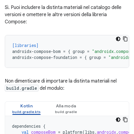
Sì. Puoi includere la distinta materiali nel catalogo delle
versioni e omettere le altre versioni della libreria
Compose:
[libraries]
androidx-compose-bom
=
{
group
=
"androidx.compose
androidx-compose-foundation
=
{
group
=
"androidx.
Non dimenticare di importare la distinta materiali nel
build.gradle
del modulo:
Kotlin
Alla moda
dependencies
{
val
composeBom
=
platform
(
libs
.
androidx
.
compos