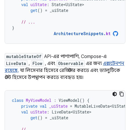
val
uiState
:
State<UiState>
get
()
=
_uiState
// ...
}
ArchitectureSnippets
.
kt
mutableStateOf
API-এর পাশাপাশি, Compose-এ
LiveData
,
Flow
, এবং
Observable
এর জন্য
এক্সটেনশন
রয়েছে,
যা লিসেনার হিসেবে রেজিস্টার করতে এবং ভ্যালুটিকে
স্টেট হিসেবে উপস্থাপন করতে ব্যবহৃত হয়।
class
MyViewModel
:
ViewModel
()
{
private
val
_uiState
=
MutableLiveData<UiState
val
uiState
:
LiveData<UiState>
get
()
=
_uiState
// ...