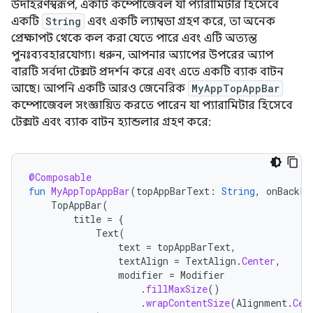
উদাহরণস্বরূপ, একটি কম্পোজেবল যা প্যারামিটার হিসেবে
একটি
String
এবং একটি ল্যাম্বডা গ্রহণ করে, তা অনেক
প্রেক্ষাপট থেকে কল করা যেতে পারে এবং এটি অত্যন্ত
পুনঃব্যবহারযোগ্য। ধরুন, আপনার অ্যাপের উপরের অ্যাপ
বারটি সর্বদা টেক্সট প্রদর্শন করে এবং এতে একটি ব্যাক বাটন
আছে। আপনি একটি আরও জেনেরিক
MyAppTopAppBar
কম্পোজেবল সংজ্ঞায়িত করতে পারেন যা প্যারামিটার হিসেবে
টেক্সট এবং ব্যাক বাটন হ্যান্ডলার গ্রহণ করে:
@Composable
fun
MyAppTopAppBar
(
topAppBarText
:
String
,
onBackPr
TopAppBar
(
title
=
{
Text
(
text
=
topAppBarText
,
textAlign
=
TextAlign
.
Center
,
modifier
=
Modifier
.
fillMaxSize
()
.
wrapContentSize
(
Alignment
.
Cen