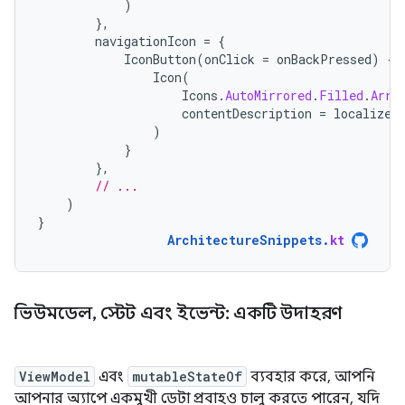
)
},
navigationIcon
=
{
IconButton
(
onClick
=
onBackPressed
)
{
Icon
(
Icons
.
AutoMirrored
.
Filled
.
Arro
contentDescription
=
localized
)
}
},
// ...
)
}
ArchitectureSnippets
.
kt
ভিউমডেল
,
স্টেট এবং ইভেন্ট: একটি উদাহরণ
ViewModel
এবং
mutableStateOf
ব্যবহার করে, আপনি
আপনার অ্যাপে একমুখী ডেটা প্রবাহও চালু করতে পারেন, যদি