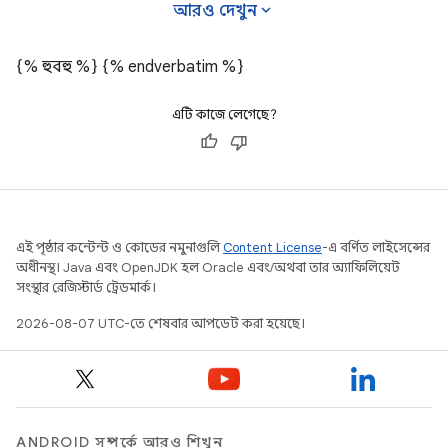
expand_more
আরও দেখুন
{% হুবহু %}
{% endverbatim %}
এটি কাজে লেগেছে?
এই পৃষ্ঠার কন্টেন্ট ও কোডের নমুনাগুলি
Content License
-এ বর্ণিত লাইসেন্সের
অধীনস্থ। Java এবং OpenJDK হল Oracle এবং/অথবা তার অ্যাফিলিয়েট
সংস্থার রেজিস্টার্ড ট্রেডমার্ক।
2026-08-07 UTC-তে শেষবার আপডেট করা হয়েছে।
ANDROID সম্পর্কে আরও শিখুন