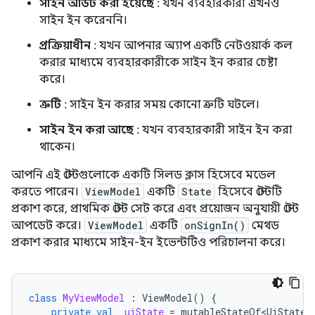
সাইন আউট করা হয়েছে
: যখন ব্যবহারকারী এখনও
সাইন ইন করেননি।
প্রক্রিয়াধীন
: যখন আপনার অ্যাপ একটি নেটওয়ার্ক কল
করার মাধ্যমে ব্যবহারকারীকে সাইন ইন করার চেষ্টা
করে।
ত্রুটি
: সাইন ইন করার সময় কোনো ত্রুটি ঘটলে।
সাইন ইন করা আছে
: যখন ব্যবহারকারী সাইন ইন করা
থাকেন।
আপনি এই স্টেটগুলোকে একটি সিলড ক্লাস হিসেবে মডেল
করতে পারেন।
ViewModel
একটি
State
হিসেবে স্টেটটি
প্রকাশ করে, প্রাথমিক স্টেট সেট করে এবং প্রয়োজন অনুযায়ী স্টেট
আপডেট করে।
ViewModel
একটি
onSignIn()
মেথড
প্রকাশ করার মাধ্যমে সাইন-ইন ইভেন্টটিও পরিচালনা করে।
class
MyViewModel
:
ViewModel
()
{
private
val
_uiState
=
mutableStateOf<UiState>