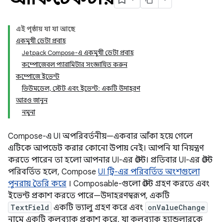
এই পৃষ্ঠায় যা যা আছে
একমুখী ডেটা প্রবাহ
Jetpack Compose-এ একমুখী ডেটা প্রবাহ
কম্পোজেবল প্যারামিটার সংজ্ঞায়িত করুন
কম্পোজে ইভেন্ট
ভিউমডেল, স্টেট এবং ইভেন্ট: একটি উদাহরণ
আরও জানুন
নমুনা
Compose-এ UI অপরিবর্তনীয়—একবার আঁকা হয়ে গেলে
এটিকে আপডেট করার কোনো উপায় নেই। আপনি যা নিয়ন্ত্রণ
করতে পারেন তা হলো আপনার UI-এর স্টেট। প্রতিবার UI-এর স্টেট
পরিবর্তিত হলে, Compose
UI ট্রি-এর পরিবর্তিত অংশগুলো
পুনরায় তৈরি করে
। Composable-গুলো স্টেট গ্রহণ করতে এবং
ইভেন্ট প্রকাশ করতে পারে—উদাহরণস্বরূপ, একটি
TextField
একটি ভ্যালু গ্রহণ করে এবং
onValueChange
নামে একটি কলব্যাক প্রকাশ করে, যা কলব্যাক হ্যান্ডলারকে