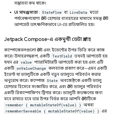
সম্ভাবনা কম থাকে।
UI সামঞ্জস্যতা
:
StateFlow
বা
LiveData
মতো
পর্যবেক্ষণযোগ্য স্টেট হোল্ডার ব্যবহারের মাধ্যমে সমস্ত স্টেট
আপডেট তাৎক্ষণিকভাবে UI-তে প্রতিফলিত হয়।
Jetpack Compose-এ একমুখী ডেটা প্রবাহ
কম্পোজেবলগুলো স্টেট এবং ইভেন্টের উপর ভিত্তি করে কাজ
করে। উদাহরণস্বরূপ, একটি
TextField
তখনই আপডেট হয়
যখন এর
value
প্যারামিটারটি আপডেট করা হয় এবং এটি
একটি
onValueChange
কলব্যাক প্রকাশ করে—এমন একটি
ইভেন্ট যা ভ্যালুটিকে একটি নতুন ভ্যালুতে পরিবর্তন করার
অনুরোধ করে। কম্পোজ
State
অবজেক্টকে একটি ভ্যালু
হোল্ডার হিসেবে সংজ্ঞায়িত করে, এবং স্টেট ভ্যালুর পরিবর্তন
একটি রিকম্পোজিশন ট্রিগার করে। ভ্যালুটি কতক্ষণের জন্য
মনে রাখতে হবে তার উপর নির্ভর করে আপনি স্টেটটিকে
remember { mutableStateOf(value) }
অথবা
rememberSaveable { mutableStateOf(value) }
এর