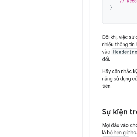
// Reco
}
Đôi khi, việc sử
nhiều thông tin
vào
Header(n
đổi.
Hãy cân nhắc kỹ
năng sử dụng củ
tiên.
Sự kiện 
Mọi đầu vào cho
là bộ hẹn giờ ho