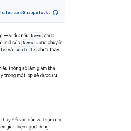
chitectureSnippets
.
kt
ng — ví dụ: nếu
News
chứa
hể mới của
News
được chuyển
tle
và
subtitle
chưa thay
hiều thông số làm giảm khả
ày trong một lớp sẽ được ưu
 thay đổi văn bản và thậm chí
rên giao diện người dùng,