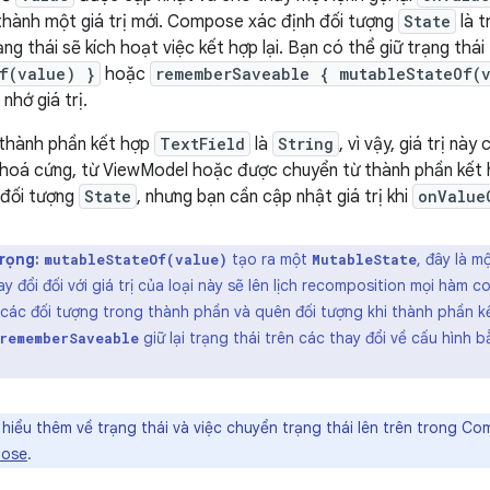
ị thành một giá trị mới. Compose xác định đối tượng
State
là t
trạng thái sẽ kích hoạt việc kết hợp lại. Bạn có thể giữ trạng thá
f(value) }
hoặc
rememberSaveable { mutableStateOf(
nhớ giá trị.
a thành phần kết hợp
TextField
là
String
, vì vậy, giá trị nà
 hoá cứng, từ ViewModel hoặc được chuyển từ thành phần kết 
g đối tượng
State
, nhưng bạn cần cập nhật giá trị khi
onValue
rọng:
tạo ra một
, đây là m
mutableStateOf(value)
MutableState
 đổi đối với giá trị của loại này sẽ lên lịch recomposition mọi hàm c
 các đối tượng trong thành phần và quên đối tượng khi thành phần k
giữ lại trạng thái trên các thay đổi về cấu hình 
rememberSaveable
hiểu thêm về trạng thái và việc chuyển trạng thái lên trên trong 
pose
.