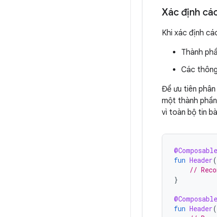
Xác định các
Khi xác định cá
Thành phầ
Các thông
Để ưu tiên phân 
một thành phần 
vì toàn bộ tin bà
@Composabl
fun
Header
(
// Reco
}
@Composabl
fun
Header
(