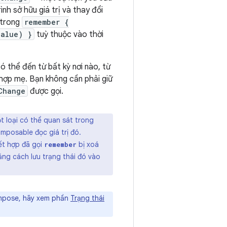
rình sở hữu giá trị và thay đổi
i trong
remember {
value) }
tuỳ thuộc vào thời
y có thể đến từ bất kỳ nơi nào, từ
hợp mẹ. Bạn không cần phải giữ
Change
được gọi.
ột loại có thể quan sát trong
omposable đọc giá trị đó.
ết hợp đã gọi
bị xoá
remember
bằng cách lưu trạng thái đó vào
Compose, hãy xem phần
Trạng thái