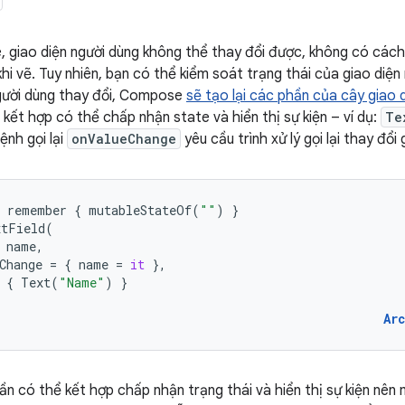
giao diện người dùng không thể thay đổi được, không có cách
hi vẽ. Tuy nhiên, bạn có thể kiểm soát trạng thái của giao diện 
người dùng thay đổi, Compose
sẽ tạo lại các phần của cây giao 
kết hợp có thể chấp nhận state và hiển thị sự kiện – ví dụ:
Te
lệnh gọi lại
onValueChange
yêu cầu trình xử lý gọi lại thay đổi g
remember
{
mutableStateOf
(
""
)
}
xtField
(
name
,
Change
=
{
name
=
it
},
{
Text
(
"Name"
)
}
Ar
ần có thể kết hợp chấp nhận trạng thái và hiển thị sự kiện nên 