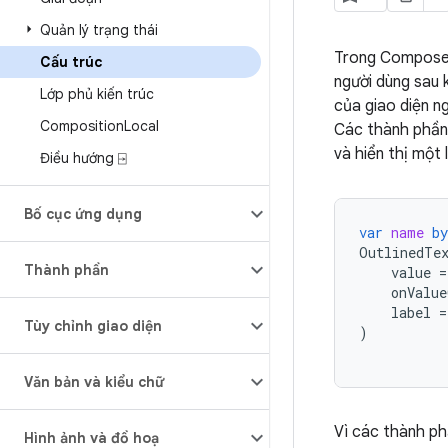
Quản lý trạng thái
Trong Compose, 
Cấu trúc
người dùng sau k
Lớp phủ kiến trúc
của giao diện 
Composition
Local
Các thành phần 
và hiển thị một 
Điều hướng ⍈
Bố cục ứng dụng
var
name
by
OutlinedTe
Thành phần
value
=
onValue
label
=
Tùy chỉnh giao diện
)
Văn bản và kiểu chữ
Vì các thành ph
Hình ảnh và đồ hoạ