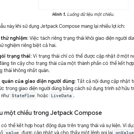
Hình 1.
Luồng dữ liệu một chiều.
ẫu này khi sử dụng Jetpack Compose mang lại nhiều lợi ích:
 thử nghiệm
: Việc tách riêng trạng thái khỏi giao diện người dù
ử nghiệm riêng biệt cả hai.
ói trạng thái
: Vì trạng thái chỉ có thể được cập nhật ở một n
đáng tin cậy cho trạng thái của một thành phần có thể kết hợp
ạng thái không nhất quán.
t quán của giao diện người dùng
: Tất cả nội dung cập nhật 
ức trong giao diện người dùng bằng cách sử dụng trình sở hữu t
n như
StateFlow
hoặc
LiveData
.
ệu một chiều trong Jetpack Compose
có thể kết hợp hoạt động dựa trên trạng thái và sự kiện. Ví dụ
số
value
được cập nhật và cho thấy một lệnh gọi lại
onValu