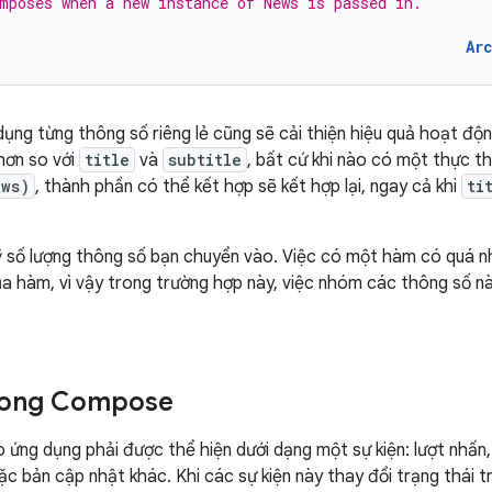
mposes when a new instance of News is passed in.
Ar
 dụng từng thông số riêng lẻ cũng sẽ cải thiện hiệu quả hoạt độ
 hơn so với
title
và
subtitle
, bất cứ khi nào có một thực t
ews)
, thành phần có thể kết hợp sẽ kết hợp lại, ngay cả khi
ti
 số lượng thông số bạn chuyển vào. Việc có một hàm có quá n
a hàm, vì vậy trong trường hợp này, việc nhóm các thông số n
trong Compose
 ứng dụng phải được thể hiện dưới dạng một sự kiện: lượt nhấn,
ặc bản cập nhật khác. Khi các sự kiện này thay đổi trạng thái t