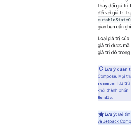
thay đổi giá tr
đối với giá trị 
mutableStateO
gian bạn cần ghi 
Loại giá trị củ
giá trị được mã
giá trị đó tron
Lưu ý quan t
Compose. Mọi thay
lưu trữ
remember
khỏi thành phần.
.
Bundle
Lưu ý:
Để tìm 
và Jetpack Com