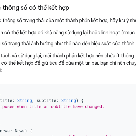
 thông số có thể kết hợp
c thông số trạng thái của một thành phần kết hợp, hãy lưu ý nh
n có thể kết hợp có khả năng sử dụng lại hoặc linh hoạt ở mức
 số trạng thái ảnh hưởng như thế nào đến hiệu suất của thành
tách và sử dụng lại, mỗi thành phần kết hợp nên chứa ít thông t
có thể kết hợp để giữ tiêu đề của một tin bài, bạn chỉ nên chuy
i:
e
title
:
String
,
subtitle
:
String
)
{
mposes when title or subtitle have changed.
e
news
:
News
)
{