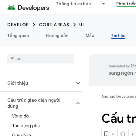
Thông tin cơ bản
Phát triể
DEVELOP
CORE AREAS
UI
Tổng quan
Hướng dẫn
Mẫu
Tài liệu
sang ngôn n
Giới thiệu
Android Developer
Cấu trúc giao diện người
dùng
Cấu t
Vòng đời
Tác dụng phụ
Giai đoạn