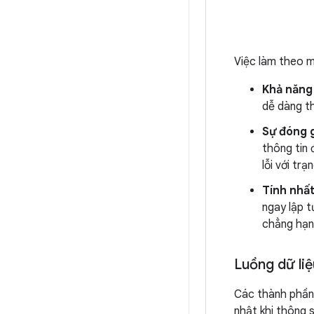
Việc làm theo m
Khả năng
dễ dàng th
Sự đóng g
thông tin 
lỗi với tr
Tính nhấ
ngay lập t
chẳng hạ
Luồng dữ li
Các thành phần 
nhật khi thông 