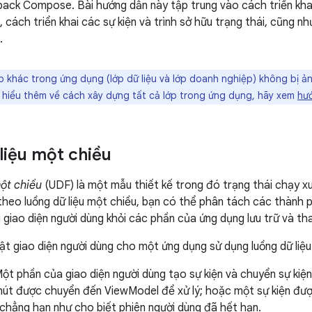
pack Compose. Bài hướng dẫn này tập trung vào cách triển khai
cách triển khai các sự kiện và trình sở hữu trạng thái, cũng n
.
p khác trong ứng dụng (lớp dữ liệu và lớp doanh nghiệp) không bị ả
hiểu thêm về cách xây dựng tất cả lớp trong ứng dụng, hãy xem
hư
liệu một chiều
ột chiều
(UDF) là một mẫu thiết kế trong đó trạng thái chạy xu
heo luồng dữ liệu một chiều, bạn có thể phân tách các thành p
 giao diện người dùng khỏi các phần của ứng dụng lưu trữ và tha
ật giao diện người dùng cho một ứng dụng sử dụng luồng dữ liệu
Một phần của giao diện người dùng tạo sự kiện và chuyển sự kiện
nút được chuyển đến ViewModel để xử lý; hoặc một sự kiện đượ
chẳng hạn như cho biết phiên người dùng đã hết hạn.