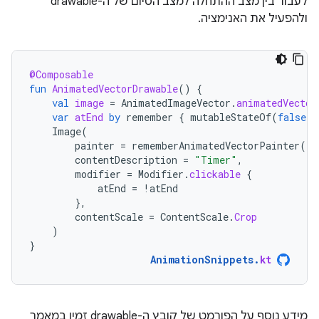
לעבור בין מצב ההתחלה למצב הסיום של ה-drawable
ולהפעיל את האנימציה.
@Composable
fun
AnimatedVectorDrawable
()
{
val
image
=
AnimatedImageVector
.
animatedVector
var
atEnd
by
remember
{
mutableStateOf
(
false
)
Image
(
painter
=
rememberAnimatedVectorPainter
(
im
contentDescription
=
"Timer"
,
modifier
=
Modifier
.
clickable
{
atEnd
=
!
atEnd
},
contentScale
=
ContentScale
.
Crop
)
}
AnimationSnippets
.
kt
מידע נוסף על הפורמט של קובץ ה-drawable זמין במאמר