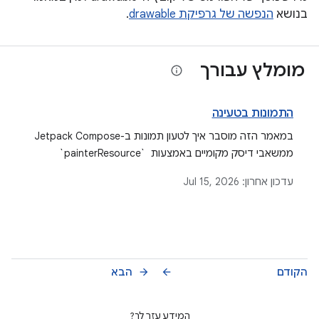
בנושא
הנפשה של גרפיקת drawable
.
מומלץ עבורך
התמונות בטעינה
במאמר הזה מוסבר איך לטעון תמונות ב-Jetpack Compose
ממשאבי דיסק מקומיים באמצעות ‎ `painterResource` ‎
ומהאינטרנט באמצעות ספריות של צד שלישי כמו Coil ו-Glide,
עדכון אחרון:
Jul 15, 2026
תוך התמקדות בשיקולי נגישות.
הקודם
הבא
arrow_forward
arrow_back
המידע עזר לך?