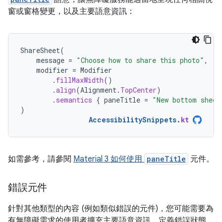
窗或窗格變更，以及主要語意資訊：
ShareSheet
(
message
=
"Choose how to share this photo"
,
modifier
=
Modifier
.
fillMaxWidth
()
.
align
(
Alignment
.
TopCenter
)
.
semantics
{
paneTitle
=
"New bottom sheet
)
AccessibilitySnippets
.
kt
如需參考，請參閱
Material 3 如何使用
paneTitle
元件。
錯誤元件
針對其他類型的內容 (例如類似錯誤的元件)，您可能需要為
有無障礙需求的使用者擴充主要語意資訊。定義錯誤狀態