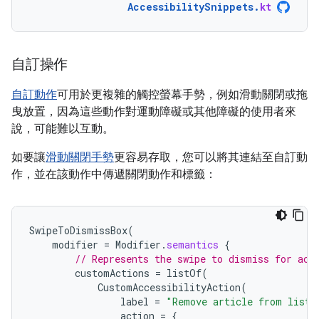
AccessibilitySnippets
.
kt
自訂操作
自訂動作
可用於更複雜的觸控螢幕手勢，例如滑動關閉或拖
曳放置，因為這些動作對運動障礙或其他障礙的使用者來
說，可能難以互動。
如要讓
滑動關閉手勢
更容易存取，您可以將其連結至自訂動
作，並在該動作中傳遞關閉動作和標籤：
SwipeToDismissBox
(
modifier
=
Modifier
.
semantics
{
// Represents the swipe to dismiss for acc
customActions
=
listOf
(
CustomAccessibilityAction
(
label
=
"Remove article from list"
action
=
{