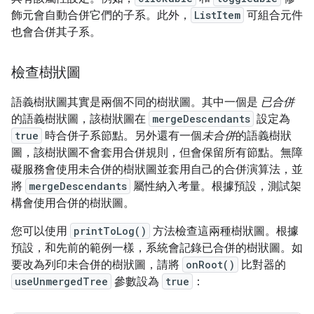
飾元會自動合併它們的子系。此外，
ListItem
可組合元件
也會合併其子系。
檢查樹狀圖
語義樹狀圖其實是兩個不同的樹狀圖。其中一個是
已合併
的語義樹狀圖，該樹狀圖在
mergeDescendants
設定為
true
時合併子系節點。另外還有一個
未合併
的語義樹狀
圖，該樹狀圖不會套用合併規則，但會保留所有節點。無障
礙服務會使用未合併的樹狀圖並套用自己的合併演算法，並
將
mergeDescendants
屬性納入考量。根據預設，測試架
構會使用合併的樹狀圖。
您可以使用
printToLog()
方法檢查這兩種樹狀圖。根據
預設，和先前的範例一樣，系統會記錄已合併的樹狀圖。如
要改為列印未合併的樹狀圖，請將
onRoot()
比對器的
useUnmergedTree
參數設為
true
：