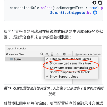
composeTestRule
.
onRoot
(
useUnmergedTree
=
true
).
pri
SemanticsSnippets
.
kt
版面配置檢查器可讓您在檢視模式篩選器中選取偏好的樹狀
圖，以顯示合併和未合併的語義樹狀圖：
圖 11.
版面配置檢查器檢視選項，允許顯示已合併和未合併的語義樹
狀圖。
針對樹狀圖中的每個節點，版面配置檢查器會顯示其合併語