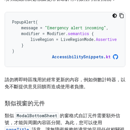
PopupAlert
(
message
=
"Emergency alert incoming"
,
modifier
=
Modifier
.
semantics
{
liveRegion
=
LiveRegionMode
.
Assertive
}
)
AccessibilitySnippets
.
kt
請勿將即時區塊用於經常更新的內容，例如倒數計時器，以
免不斷提供意見回饋而造成使用者負擔。
類似視窗的元件
類似
ModalBottomSheet
的窗格式自訂元件需要額外信
號，才能與周圍內容區分開。為此，您可以使用
paneTitle
語意，讓無障礙服務能適當地呈現任何相關視