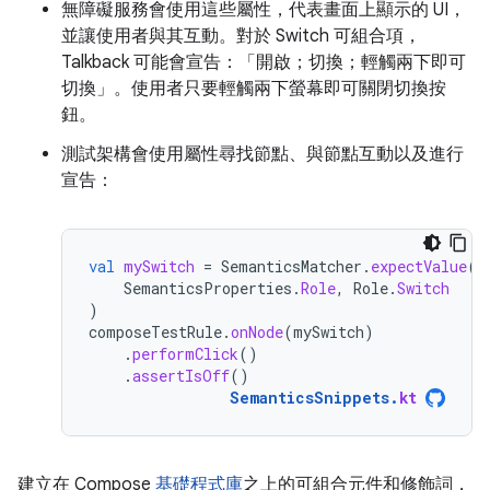
無障礙服務會使用這些屬性，代表畫面上顯示的 UI，
並讓使用者與其互動。對於 Switch 可組合項，
Talkback 可能會宣告：「開啟；切換；輕觸兩下即可
切換」。使用者只要輕觸兩下螢幕即可關閉切換按
鈕。
測試架構會使用屬性尋找節點、與節點互動以及進行
宣告：
val
mySwitch
=
SemanticsMatcher
.
expectValue
(
SemanticsProperties
.
Role
,
Role
.
Switch
)
composeTestRule
.
onNode
(
mySwitch
)
.
performClick
()
.
assertIsOff
()
SemanticsSnippets
.
kt
建立在 Compose
基礎程式庫
之上的可組合元件和修飾詞，