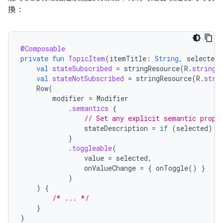
換：
@Composable
private
fun
TopicItem
(
itemTitle
:
String
,
selected
:
val
stateSubscribed
=
stringResource
(
R
.
string
.
val
stateNotSubscribed
=
stringResource
(
R
.
stri
Row
(
modifier
=
Modifier
.
semantics
{
// Set any explicit semantic prope
stateDescription
=
if
(
selected
)
s
}
.
toggleable
(
value
=
selected
,
onValueChange
=
{
onToggle
()
}
)
)
{
/* ... */
}
}