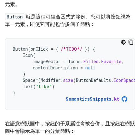
元素。
Button
就是這種可組合函式的範例。您可以將按鈕視為
單一元素，即使它可能包含多個子節點：
Button
(
onClick
=
{
/*TODO*/
})
{
Icon
(
imageVector
=
Icons
.
Filled
.
Favorite
,
contentDescription
=
null
)
Spacer
(
Modifier
.
size
(
ButtonDefaults
.
IconSpacin
Text
(
"Like"
)
}
SemanticsSnippets
.
kt
在語意樹狀圖中，按鈕的子系屬性會被合併，且按鈕在樹狀
圖中會顯示為單一的分葉節點：