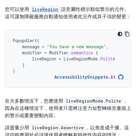
您可以使用
liveRegion
語意屬性標示類似警示的元件。
這可讓無障礙服務自動通知使用者此元件或其子項的變更：
PopupAlert
(
message
=
"You have a new message"
,
modifier
=
Modifier
.
semantics
{
liveRegion
=
LiveRegionMode
.
Polite
}
)
AccessibilitySnippets
.
kt
在大多數情況下，您應使用
liveRegionMode.Polite
，
因為在這種情況下，使用者只需將注意力短暫轉移至畫面上
的警示或重要變動內容。
請盡量少用
liveRegion.Assertive
，以免造成干擾。這
項功能應用於必須讓使用者瞭解有時效性內容的情況：