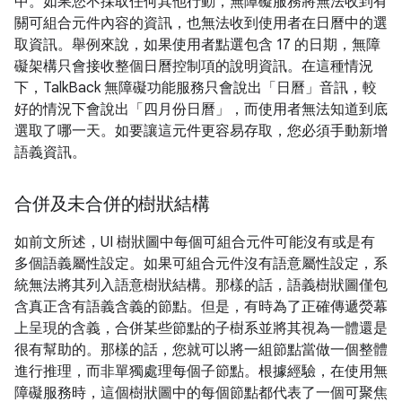
中。如果您不採取任何其他行動，無障礙服務將無法收到有
關可組合元件內容的資訊，也無法收到使用者在日曆中的選
取資訊。舉例來說，如果使用者點選包含 17 的日期，無障
礙架構只會接收整個日曆控制項的說明資訊。在這種情況
下，TalkBack 無障礙功能服務只會說出「日曆」音訊，較
好的情況下會說出「四月份日曆」，而使用者無法知道到底
選取了哪一天。如要讓這元件更容易存取，您必須手動新增
語義資訊。
合併及未合併的樹狀結構
如前文所述，UI 樹狀圖中每個可組合元件可能沒有或是有
多個語義屬性設定。如果可組合元件沒有語意屬性設定，系
統無法將其列入語意樹狀結構。那樣的話，語義樹狀圖僅包
含真正含有語義含義的節點。但是，有時為了正確傳遞熒幕
上呈現的含義，合併某些節點的子樹系並將其視為一體還是
很有幫助的。那樣的話，您就可以將一組節點當做一個整體
進行推理，而非單獨處理每個子節點。根據經驗，在使用無
障礙服務時，這個樹狀圖中的每個節點都代表了一個可聚焦