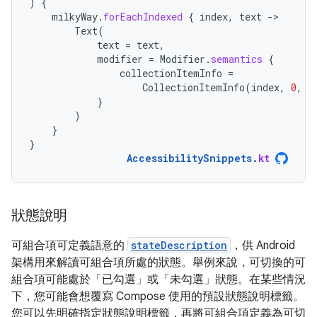
)
{
milkyWay
.
forEachIndexed
{
index
,
text
-
Text
(
text
=
text
,
modifier
=
Modifier
.
semantics
{
collectionItemInfo
=
CollectionItemInfo
(
index
,
0
,
0
}
)
}
}
AccessibilitySnippets
.
kt
狀態說明
可組合項可定義語意的
stateDescription
，供 Android
架構用來解讀可組合項所處的狀態。舉例來說，可切換的可
組合項可能處於「已勾選」或「未勾選」狀態。在某些情況
下，您可能會想覆寫 Compose 使用的預設狀態說明標籤。
您可以先明確指定狀態說明標籤，再將可組合項定義為可切