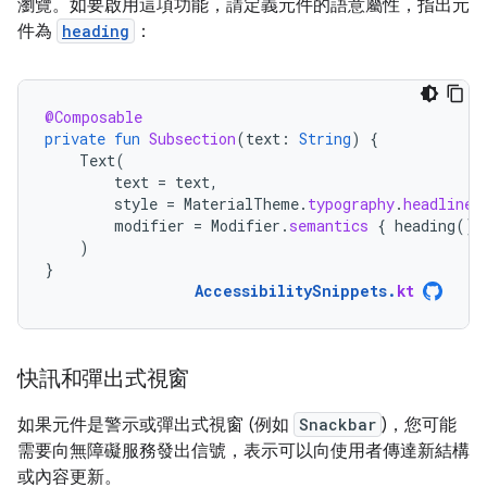
瀏覽。如要啟用這項功能，請定義元件的語意屬性，指出元
件為
heading
：
@Composable
private
fun
Subsection
(
text
:
String
)
{
Text
(
text
=
text
,
style
=
MaterialTheme
.
typography
.
headlineS
modifier
=
Modifier
.
semantics
{
heading
()
)
}
AccessibilitySnippets
.
kt
快訊和彈出式視窗
如果元件是警示或彈出式視窗 (例如
Snackbar
)，您可能
需要向無障礙服務發出信號，表示可以向使用者傳達新結構
或內容更新。