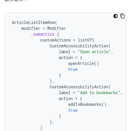
ArticleListItemRow
(
modifier
=
Modifier
.
semantics
{
customActions
=
listOf
(
CustomAccessibilityAction
(
label
=
"Open article"
,
action
=
{
openArticle
()
true
}
),
CustomAccessibilityAction
(
label
=
"Add to bookmarks"
,
action
=
{
addToBookmarks
()
true
}
),
)