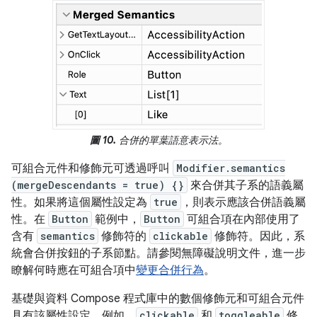
圖 10.
合併的單葉語意表示法。
可組合元件和修飾元可透過呼叫
Modifier.semantics
(mergeDescendants = true) {}
來合併其子系的語義屬
性。如果將這個屬性設定為
true
，則表示應該合併語義屬
性。在
Button
範例中，
Button
可組合項在內部使用了
含有
semantics
修飾符的
clickable
修飾符。因此，系
統會合併按鈕的子系節點。請參閱無障礙說明文件，進一步
瞭解何時應在可組合項中
變更合併行為
。
基礎與資料 Compose 程式庫中的數個修飾元和可組合元件
具有該屬性設定。例如，
clickable
和
toggleable
修