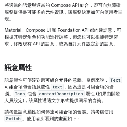
將適當的語意與適當的 Compose API 結合，即可向無障礙
服務提供盡可能多的元件資訊，讓服務決定如何向使用者呈
現。
Material、Compose UI 和 Foundation API 都內建語意，可
根據其特定角色和功能進行調整，但您也可以根據特定需
求，修改現有 API 的語意，或為自訂元件設定新的語意。
語意屬性
語意屬性可傳達對應可組合元件的意義。舉例來說，
Text
可組合項包含語意屬性
text
，因為這是可組合項的
含
義
。
Icon
包含
contentDescription
屬性 (如果由開發
人員設定)，該屬性透過文字形式提供圖示的含義。
請考量語意屬性如何傳達可組合項的含義。請考慮使用
Switch
。使用者所看到的畫面如下：