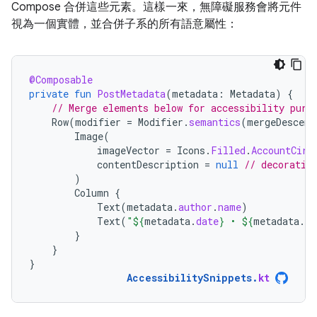
Compose 合併這些元素。這樣一來，無障礙服務會將元件
視為一個實體，並合併子系的所有語意屬性：
@Composable
private
fun
PostMetadata
(
metadata
:
Metadata
)
{
// Merge elements below for accessibility purp
Row
(
modifier
=
Modifier
.
semantics
(
mergeDescend
Image
(
imageVector
=
Icons
.
Filled
.
AccountCirc
contentDescription
=
null
// decorativ
)
Column
{
Text
(
metadata
.
author
.
name
)
Text
(
"
${
metadata
.
date
}
 • 
${
metadata
.
re
}
}
}
AccessibilitySnippets
.
kt