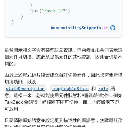
)
Text
(
"Favorite?"
)
}
}
AccessibilitySnippets
.
kt
雖然圖示和文字含有某些語意資訊，但兩者並未共同表示這
個元件可切換。您必須提供元件的其他資訊，因此合併是不
夠的。
由於上述程式碼片段會建立自訂切換元件，因此您需要新增
切換功能，以及
stateDescription
、
toggleableState
和
role
語
意。這樣一來，您就能使用元件狀態和相關聯的動作，例如
TalkBack 會朗讀「輕觸兩下即可切換」而非「輕觸兩下即
可啟用」。
只要清除原始語意並設定更具描述性的新語意，無障礙服務