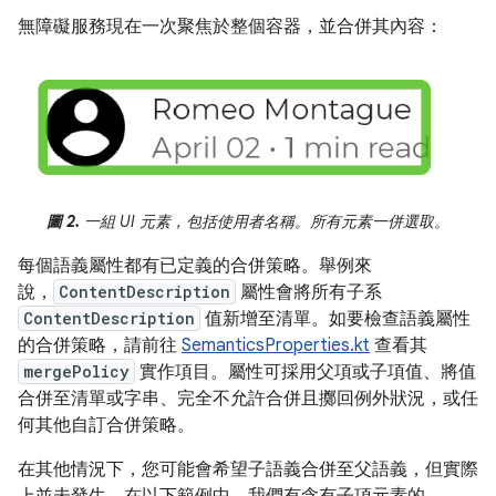
無障礙服務現在一次聚焦於整個容器，並合併其內容：
圖 2.
一組 UI 元素，包括使用者名稱。所有元素一併選取。
每個語義屬性都有已定義的合併策略。舉例來
說，
ContentDescription
屬性會將所有子系
ContentDescription
值新增至清單。如要檢查語義屬性
的合併策略，請前往
SemanticsProperties.kt
查看其
mergePolicy
實作項目。屬性可採用父項或子項值、將值
合併至清單或字串、完全不允許合併且擲回例外狀況，或任
何其他自訂合併策略。
在其他情況下，您可能會希望子語義合併至父語義，但實際
上並未發生。在以下範例中，我們有含有子項元素的