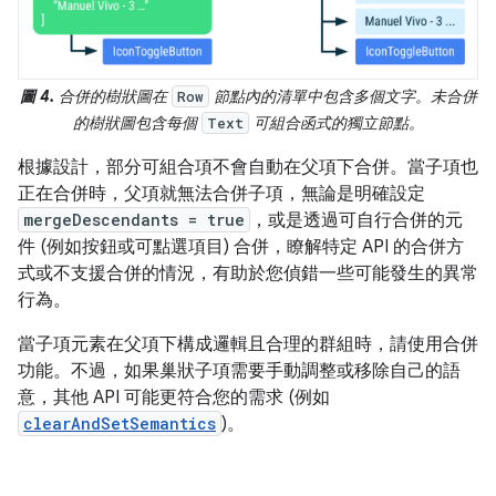
圖 4.
合併的樹狀圖在
節點內的清單中包含多個文字。未合併
Row
的樹狀圖包含每個
可組合函式的獨立節點。
Text
根據設計，部分可組合項不會自動在父項下合併。當子項也
正在合併時，父項就無法合併子項，無論是明確設定
mergeDescendants = true
，或是透過可自行合併的元
件 (例如按鈕或可點選項目) 合併，瞭解特定 API 的合併方
式或不支援合併的情況，有助於您偵錯一些可能發生的異常
行為。
當子項元素在父項下構成邏輯且合理的群組時，請使用合併
功能。不過，如果巢狀子項需要手動調整或移除自己的語
意，其他 API 可能更符合您的需求 (例如
clearAndSetSemantics
)。