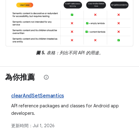
圖 5.
表格：列出不同 API 的用途。
為你推薦
clearAndSetSemantics
API reference packages and classes for Android app
developers.
更新時間：
Jul 1, 2026