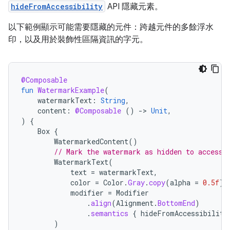
hideFromAccessibility
API 隱藏元素。
以下範例顯示可能需要隱藏的元件：跨越元件的多餘浮水
印，以及用於裝飾性區隔資訊的字元。
@Composable
fun
WatermarkExample
(
watermarkText
:
String
,
content
:
@Composable
()
-
>
Unit
,
)
{
Box
{
WatermarkedContent
()
// Mark the watermark as hidden to accessi
WatermarkText
(
text
=
watermarkText
,
color
=
Color
.
Gray
.
copy
(
alpha
=
0.5f
),
modifier
=
Modifier
.
align
(
Alignment
.
BottomEnd
)
.
semantics
{
hideFromAccessibility
)