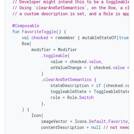
// Developer might intend this to be a toggleable.
// Using `clearAndSetSemantics`, on the Row, a cli
// a custom description is set, and a Role is appl
@Composable
fun
FavoriteToggle
()
{
val
checked
=
remember
{
mutableStateOf
(
true
)
Row
(
modifier
=
Modifier
.
toggleable
(
value
=
checked
.
value
,
onValueChange
=
{
checked
.
value
=
)
.
clearAndSetSemantics
{
stateDescription
=
if
(
checked
.
val
toggleableState
=
ToggleableState
(
role
=
Role
.
Switch
},
)
{
Icon
(
imageVector
=
Icons
.
Default
.
Favorite
,
contentDescription
=
null
// not neede