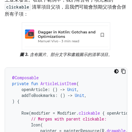
clickable
清單項目父項，且我們可能會預期父項會合併
所有子項：
圖 3.
含有圖片、部分文字和書籤圖示的清單項目。
@Composable
private
fun
ArticleListItem
(
openArticle
:
()
-
>
Unit
,
addToBookmarks
:
()
-
>
Unit
,
)
{
Row
(
modifier
=
Modifier
.
clickable
{
openArticl
// Merges with parent clickable:
Icon
(
painter
=
painterResource
(
R
.
drawable
.
i