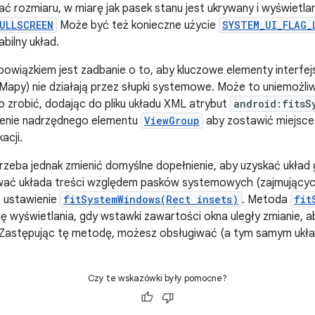
ć rozmiaru, w miarę jak pasek stanu jest ukrywany i wyświetlan
ULLSCREEN
Może być też konieczne użycie
SYSTEM_UI_FLAG_
bilny układ.
wiązkiem jest zadbanie o to, aby kluczowe elementy interfejs
 Mapy) nie działają przez słupki systemowe. Może to uniemożliwi
 zrobić, dodając do pliku układu XML atrybut
android:fitsS
enie nadrzędnego elementu
ViewGroup
aby zostawić miejsce
acji.
zeba jednak zmienić domyślne dopełnienie, aby uzyskać układ gr
wać układa treści względem pasków systemowych (zajmujących
p ustawienie
fitSystemWindows(Rect insets)
. Metoda
fit
 wyświetlania, gdy wstawki zawartości okna uległy zmianie, 
Zastępując tę metodę, możesz obsługiwać (a tym samym układ 
Czy te wskazówki były pomocne?