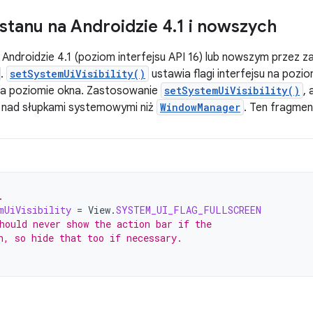
stanu na Androidzie 4
.
1 i nowszych
Androidzie 4.1 (poziom interfejsu API 16) lub nowszym przez z
.
setSystemUiVisibility()
ustawia flagi interfejsu na pozi
na poziomie okna. Zastosowanie
setSystemUiVisibility()
, 
ę nad słupkami systemowymi niż
WindowManager
. Ten fragmen
.
mUiVisibility
=
View
.
SYSTEM_UI_FLAG_FULLSCREEN
hould never show the action bar if the
n, so hide that too if necessary.