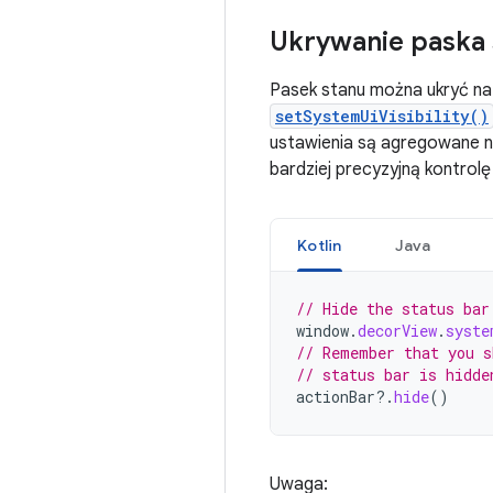
Ukrywanie paska 
Pasek stanu można ukryć na 
setSystemUiVisibility()
ustawienia są agregowane 
bardziej precyzyjną kontrol
Kotlin
Java
// Hide the status bar
window
.
decorView
.
syste
// Remember that you s
// status bar is hidde
actionBar
?.
hide
()
Uwaga: