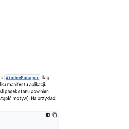
jąc
WindowManager
flag.
u manifestu aplikacji.
śli pasek stanu powinien
tąpić motyw). Na przykład: