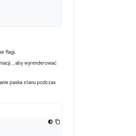
e flagi.
macji. , aby wyrenderować
tlanie paska stanu podczas