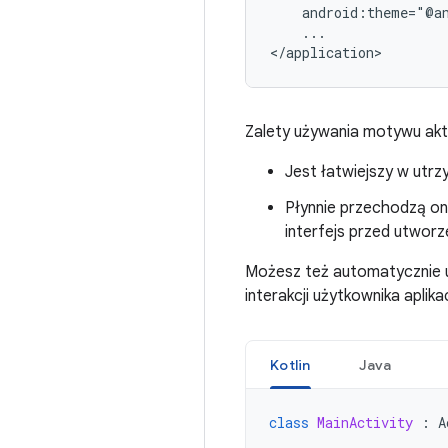
android:theme="@a
...

</application>
Zalety używania motywu akt
Jest łatwiejszy w utrz
Płynnie przechodzą on
interfejs przed utworz
Możesz też automatycznie u
interakcji użytkownika aplikac
Kotlin
Java
class
MainActivity
:
A