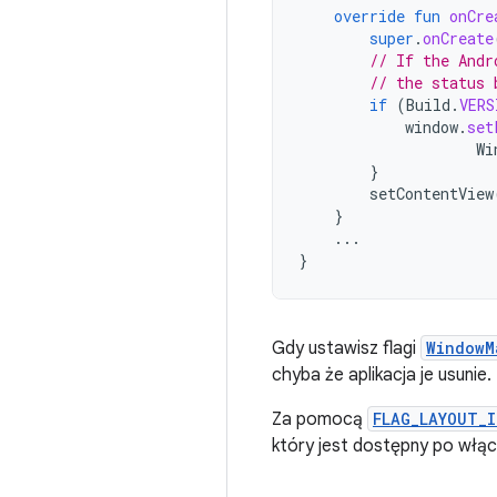
override
fun
onCre
super
.
onCreate
// If the Andr
// the status 
if
(
Build
.
VERS
window
.
set
Wi
}
setContentView
}
...
}
Gdy ustawisz flagi
WindowM
chyba że aplikacja je usunie.
Za pomocą
FLAG_LAYOUT_I
który jest dostępny po włą