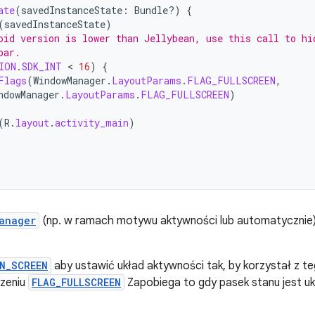
ate
(
savedInstanceState
:
Bundle?)
{
(
savedInstanceState
)
oid version is lower than Jellybean, use this call to hi
bar.
ION
.
SDK_INT
 < 
16
)
{
Flags
(
WindowManager
.
LayoutParams
.
FLAG_FULLSCREEN
,
ndowManager
.
LayoutParams
.
FLAG_FULLSCREEN
)
(
R
.
layout
.
activity_main
)
anager
(np. w ramach motywu aktywności lub automatycznie),
N_SCREEN
aby ustawić układ aktywności tak, by korzystał z 
czeniu
FLAG_FULLSCREEN
Zapobiega to gdy pasek stanu jest uk