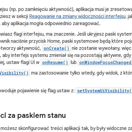
rfejsu (np. po zamknięciu aktywność), aplikacja musi je zreseto
ziesz w sekcji
Reagowanie na zmiany widoczności interfejsu
. j
u, aby aplikacja mogła odpowiednio zareagować.
wiasz flagi interfejsu, ma znaczenie. Jeśli ukryjesz paski syst
kownik naciśnie przycisk Home, paski systemowe będą które poj
otworzy aktywność,
onCreate()
nie zostanie wywołany, więc
, aby interfejs systemu zmieniał się na pozostają aktywne, gd
iej, ustaw flagi UI w
onResume()
lub
onWindowFocusChanged
Visibility()
ma zastosowanie tylko wtedy, gdy widok, z któr
woduje pojawienie się flag ustaw z:
setSystemUiVisibility(
ci za paskiem stanu
 możesz skonfigurować treści aplikacji tak, by były widoczne z