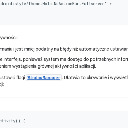
ndroid:style/Theme.Holo.NoActionBar.Fullscreen"
ywności:
ymaniu i jest mniej podatny na błędy niż automatyczne ustawiani
e interfejs, ponieważ system ma dostęp do potrzebnych infor
eniem wystąpienia głównej aktywności aplikacji.
stawić flagi
WindowManager
. Ułatwia to ukrywanie i wyświe
ji:
ctivity
()
{