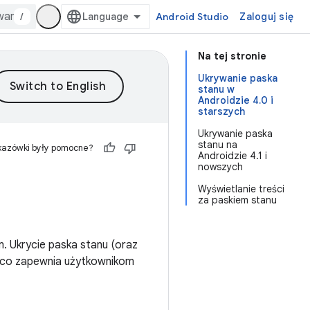
/
Android Studio
Zaloguj się
Na tej stronie
Ukrywanie paska
stanu w
Androidzie 4.0 i
starszych
Ukrywanie paska
stanu na
kazówki były pomocne?
Androidzie 4.1 i
nowszych
Wyświetlanie treści
za paskiem stanu
m. Ukrycie paska stanu (oraz
, co zapewnia użytkownikom