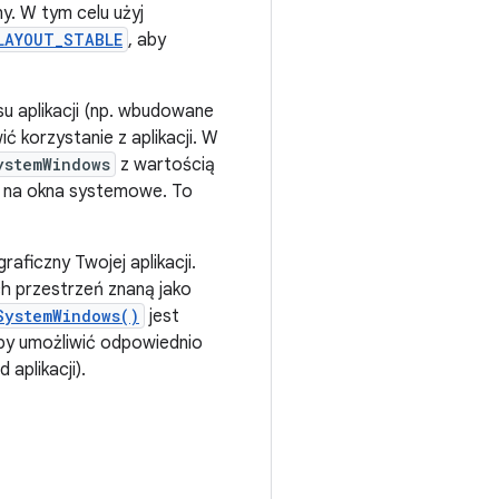
y. W tym celu użyj
LAYOUT_STABLE
, aby
u aplikacji (np. wbudowane
ć korzystanie z aplikacji. W
ystemWindows
z wartością
 na okna systemowe. To
aficzny Twojej aplikacji.
 przestrzeń znaną jako
SystemWindows()
jest
aby umożliwić odpowiednio
aplikacji).