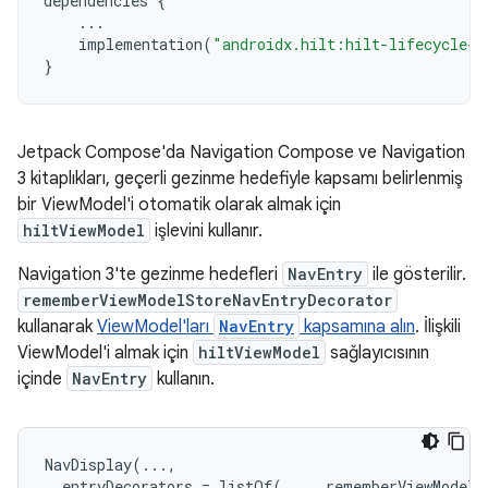
dependencies
{
...
implementation
(
"androidx.hilt:hilt-lifecycle-v
}
Jetpack Compose'da Navigation Compose ve Navigation
3 kitaplıkları, geçerli gezinme hedefiyle kapsamı belirlenmiş
bir ViewModel'i otomatik olarak almak için
hiltViewModel
işlevini kullanır.
Navigation 3'te gezinme hedefleri
NavEntry
ile gösterilir.
rememberViewModelStoreNavEntryDecorator
kullanarak
ViewModel'ları
NavEntry
kapsamına alın
. İlişkili
ViewModel'i almak için
hiltViewModel
sağlayıcısının
içinde
NavEntry
kullanın.
NavDisplay
(...,
entryDecorators
=
listOf
(...,
rememberViewModelS