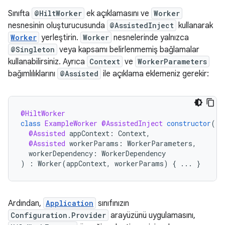
Sınıfta
@HiltWorker
ek açıklamasını ve
Worker
nesnesinin oluşturucusunda
@AssistedInject
kullanarak
Worker
yerleştirin.
Worker
nesnelerinde yalnızca
@Singleton
veya kapsamı belirlenmemiş bağlamalar
kullanabilirsiniz. Ayrıca
Context
ve
WorkerParameters
bağımlılıklarını
@Assisted
ile açıklama eklemeniz gerekir:
@HiltWorker
class
ExampleWorker
@AssistedInject
constructor
(
@Assisted
appContext
:
Context
,
@Assisted
workerParams
:
WorkerParameters
,
workerDependency
:
WorkerDependency
)
:
Worker
(
appContext
,
workerParams
)
{
...
}
Ardından,
Application
sınıfınızın
Configuration.Provider
arayüzünü uygulamasını,