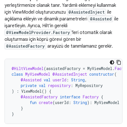
yerleştirmenize olanak tanır. Yardımlı eklemeyi kullanmak
için ViewModel oluşturucunuzu
@AssistedInject
ile
açıklama ekleyin ve dinamik parametreleri
@Assisted
ile
işaretleyin. Ayrıca, Hilt'in gerekli
@ViewModelProvider.Factory
'leri otomatik olarak
oluşturması için köprü görevi gören bir
@AssistedFactory
arayüzü de tanımlamanız gerekir.
@HiltViewModel
(
assistedFactory
=
MyViewModel
.
Facto
class
MyViewModel
@AssistedInject
constructor
(
@Assisted
val
userId
:
String
,
private
val
repository
:
MyRepository
)
:
ViewModel
()
{
@AssistedFactory
interface
Factory
{
fun
create
(
userId
:
String
):
MyViewModel
}
}