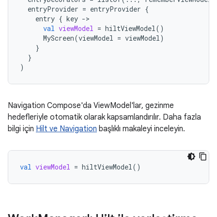
entryProvider
=
entryProvider
{
entry
{
key
->
val
viewModel
=
hiltViewModel
()
MyScreen
(
viewModel
=
viewModel
)
}
}
)
Navigation Compose'da ViewModel'lar, gezinme
hedefleriyle otomatik olarak kapsamlandırılır. Daha fazla
bilgi için
Hilt ve Navigation
başlıklı makaleyi inceleyin.
val
viewModel
=
hiltViewModel
()