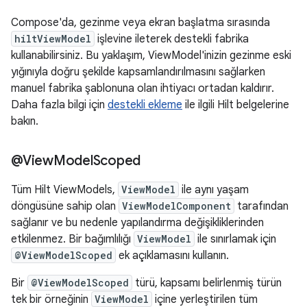
Compose'da, gezinme veya ekran başlatma sırasında
hiltViewModel
işlevine ileterek destekli fabrika
kullanabilirsiniz. Bu yaklaşım, ViewModel'inizin gezinme eski
yığınıyla doğru şekilde kapsamlandırılmasını sağlarken
manuel fabrika şablonuna olan ihtiyacı ortadan kaldırır.
Daha fazla bilgi için
destekli ekleme
ile ilgili Hilt belgelerine
bakın.
@View
Model
Scoped
Tüm Hilt ViewModels,
ViewModel
ile aynı yaşam
döngüsüne sahip olan
ViewModelComponent
tarafından
sağlanır ve bu nedenle yapılandırma değişikliklerinden
etkilenmez. Bir bağımlılığı
ViewModel
ile sınırlamak için
@ViewModelScoped
ek açıklamasını kullanın.
Bir
@ViewModelScoped
türü, kapsamı belirlenmiş türün
tek bir örneğinin
ViewModel
içine yerleştirilen tüm