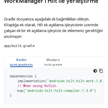
Work
Manager'ı Hilt ile yerleştirme
Gradle dosyanıza aşağıdaki ek bağımlılıkları ekleyin.
Kitaplığa ek olarak, Hilt ek açıklama işleyicisinin üzerinde
çalışan ek bir ek açıklama işleyicisi de eklemeniz gerektiğini
unutmayın:
app/build.gradle
Kotlin
Modern
dependencies
{
implementation
(
"androidx.hilt:hilt-work:1.0.0"
// When using Kotlin.
ksp
(
"androidx.hilt:hilt-compiler:1.3.0"
)
}