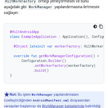
HiltWorkFactory
örneği yerleştirmesini ve bunu
aşağıdaki gibi
WorkManager
yapılandırmasına iletmesini
sağlayın:
@HiltAndroidApp
class
ExampleApplication
:
Application
(),
Configur
@Inject
lateinit
var
workerFactory
:
HiltWorkerFa
override
fun
getWorkManagerConfiguration
()
=
Configuration
.
Builder
()
.
setWorkerFactory
(
workerFactory
)
.
build
()
}
Not:
Bu işlem
yapılandırmasını
WorkManager
özelleştirdiğinden
dosyasından
AndroidManifest.xml
varsayılan başlatıcıyı da
WorkManager belgelerinde
belirtildiği