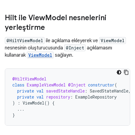
Hilt ile View
Model nesnelerini
yerleştirme
@HiltViewModel
ile açıklama ekleyerek ve
ViewModel
nesnesinin oluşturucusunda
@Inject
açıklamasını
kullanarak
ViewModel
sağlayın.
@HiltViewModel
class
ExampleViewModel
@Inject
constructor
(
private
val
savedStateHandle
:
SavedStateHandle
,
private
val
repository
:
ExampleRepository
)
:
ViewModel
()
{
...
}