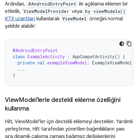
Ardından,
@AndroidEntryPoint
ile açıklama eklenen bir
etkinlik,
ViewModelProvider
veya
by viewModels()
KTX uzantıları
kullanılarak
ViewModel
örneğini normal
şekilde alabilir:
@AndroidEntryPoint
class
ExampleActivity
:
AppCompatActivity
()
{
private
val
exampleViewModel
:
ExampleViewModel
b
...
}
View
Model'lerle destekli ekleme özelliğini
kullanma
Hilt, ViewModel'ler için destekli eklemeyi destekler. Yardımlı
yerleştirme, Hilt tarafından yönetilen bağımlılıkların yanı
sıra dinamik çalışma zamanı bağımsız değişkenlerini