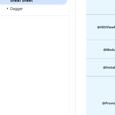
cheat sheet
Dagger