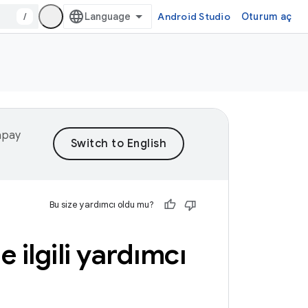
/
Android Studio
Oturum aç
yapay
Bu size yardımcı oldu mu?
e ilgili yardımcı