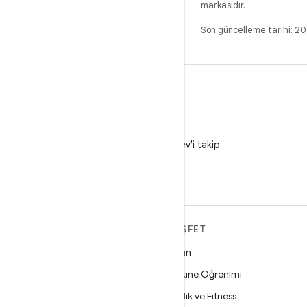
markasıdır.
Son güncelleme tarihi: 
X
X'te @AndroidDev'i takip
edin
ANDROID HAKKINDA
KEŞFET
DAHA FAZLA
Oyun
Android
Makine Öğrenimi
İşletmeler için Android
Sağlık ve Fitness