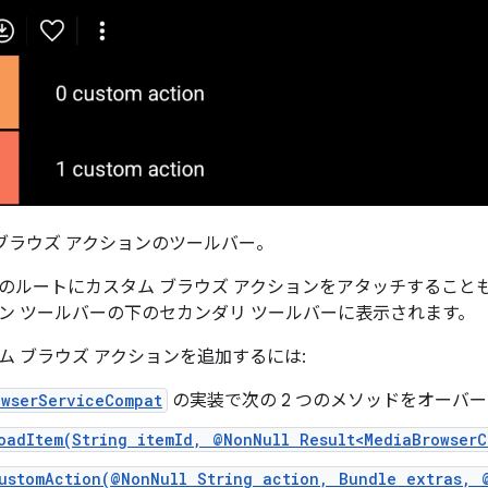
ブラウズ アクションのツールバー。
のルートにカスタム ブラウズ アクションをアタッチすること
ン ツールバーの下のセカンダリ ツールバーに表示されます。
ム ブラウズ アクションを追加するには:
owserServiceCompat
の実装で次の 2 つのメソッドをオーバ
oadItem(String itemId, @NonNull Result<MediaBrowserC
ustomAction(@NonNull String action, Bundle extras, 