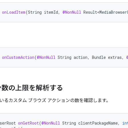
onLoadItem
(
String
itemId
,
@NonNull
Result<MediaBrowser
onCustomAction
(
@NonNull
String
action
,
Bundle
extras
,
ン数の上限を解析する
いるカスタム ブラウズ アクションの数を確認します。
serRoot
onGetRoot
(
@NonNull
String
clientPackageName
,
in