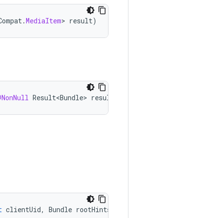
Compat
.
MediaItem
>
result
)
@NonNull
Result<Bundle>
result
)
t
clientUid
,
Bundle
rootHints
)
{