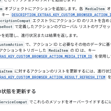
em
オブジェクトにアクションを追加します。各
MediaItem
オ
、キー
DESCRIPTION_EXTRAS_KEY_CUSTOM_BROWSER_ACTION_
scriptionCompat
エクストラにアクション ID のリストを含
seRoot
で定義したアクションのグローバル リストのサブセッ
ンを処理し、進行状況または結果を返します。
ustomAction
で、アクション ID と必要なその他のデータに
アクションをトリガーした
MediaItem
の ID は、キー
RAS_KEY_CUSTOM_BROWSER_ACTION_MEDIA_ITEM_ID
を使用し
iaItem
に対するアクションのリストを更新するには、進行状
RAS_KEY_CUSTOM_BROWSER_ACTION_RESULT_REFRESH_ITEM
を
の状態を更新する
ServiceCompat
でこれらのメソッドをオーバーライドするには