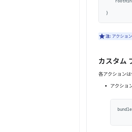
rootHin
}
注:
アクショ
カスタム 
各アクション
アクション 
bundle