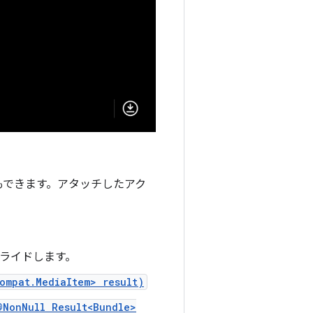
もできます。アタッチしたアク
ーライドします。
ompat.MediaItem> result)
@NonNull Result<Bundle>