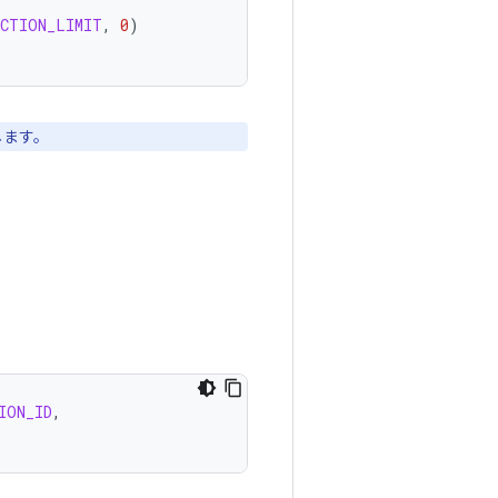
ACTION_LIMIT
,
0
)
します。
ION_ID
,