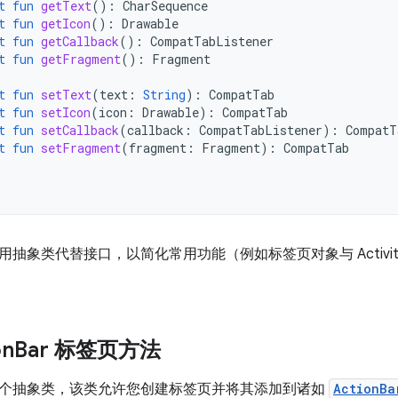
t
fun
getText
():
CharSequence
t
fun
getIcon
():
Drawable
t
fun
getCallback
():
CompatTabListener
t
fun
getFragment
():
Fragment
t
fun
setText
(
text
:
String
):
CompatTab
t
fun
setIcon
(
icon
:
Drawable
):
CompatTab
t
fun
setCallback
(
callback
:
CompatTabListener
):
CompatT
t
fun
setFragment
(
fragment
:
Fragment
):
CompatTab
抽象类代替接口，以简化常用功能（例如标签页对象与 Activi
on
Bar 标签页方法
个抽象类，该类允许您创建标签页并将其添加到诸如
ActionBa