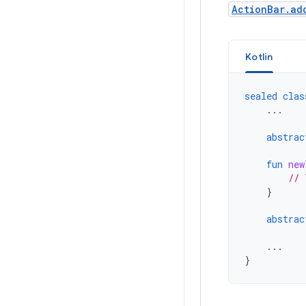
ActionBar.ad
Kotlin
sealed
clas
...
abstrac
fun
new
// 
}
abstrac
...
}