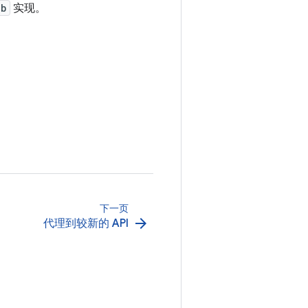
ab
实现。
下一页
arrow_forward
代理到较新的 API