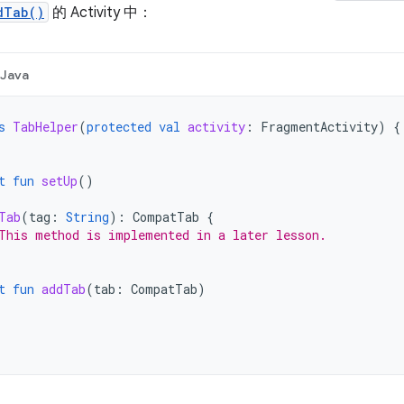
dTab()
的 Activity 中：
Java
s
TabHelper
(
protected
val
activity
:
FragmentActivity
)
{
t
fun
setUp
()
Tab
(
tag
:
String
):
CompatTab
{
This method is implemented in a later lesson.
t
fun
addTab
(
tab
:
CompatTab
)