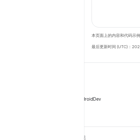
本页面上的内容和代码示
最后更新时间 (UTC)：202
X
在 X 上关注 @AndroidDev
关于 ANDROID
发现