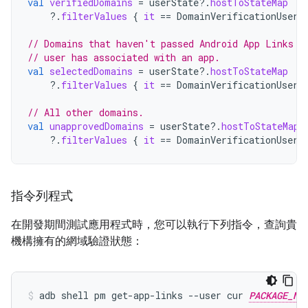
val
verifiedDomains
=
userState
?.
hostToStateMap
?.
filterValues
{
it
==
DomainVerificationUserS
// Domains that haven't passed Android App Links v
// user has associated with an app.
val
selectedDomains
=
userState
?.
hostToStateMap
?.
filterValues
{
it
==
DomainVerificationUserS
// All other domains.
val
unapprovedDomains
=
userState
?.
hostToStateMap
?.
filterValues
{
it
==
DomainVerificationUserS
指令列程式
在開發期間測試應用程式時，您可以執行下列指令，查詢貴
機構擁有的網域驗證狀態：
adb shell pm get-app-links --user cur 
PACKAGE_NA