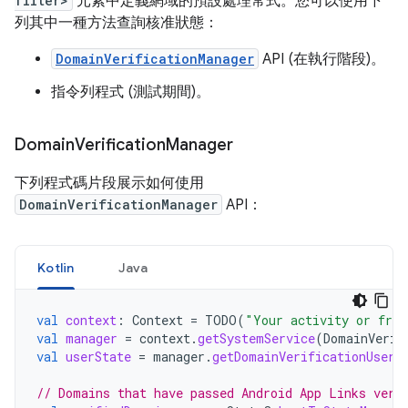
filter>
元素中定義網域的預設處理常式。您可以使用下
列其中一種方法查詢核准狀態：
DomainVerificationManager
API (在執行階段)。
指令列程式 (測試期間)。
Domain
Verification
Manager
下列程式碼片段展示如何使用
DomainVerificationManager
API：
Kotlin
Java
val
context
:
Context
=
TODO
(
"Your activity or frag
val
manager
=
context
.
getSystemService
(
DomainVerif
val
userState
=
manager
.
getDomainVerificationUserS
// Domains that have passed Android App Links veri