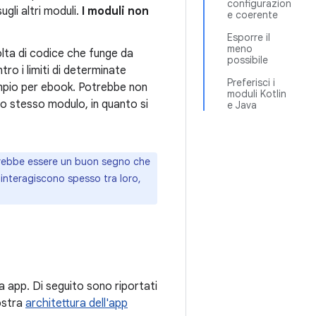
configurazion
gli altri moduli.
I moduli non
e coerente
Esporre il
meno
lta di codice che funge da
possibile
ro i limiti di determinate
Preferisci i
empio per ebook. Potrebbe non
moduli Kotlin
llo stesso modulo, in quanto si
e Java
trebbe essere un buon segno che
interagiscono spesso tra loro,
ua app. Di seguito sono riportati
nostra
architettura dell'app