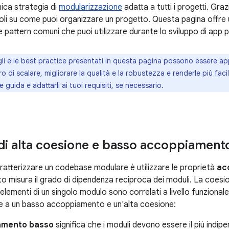
nica strategia di
modularizzazione
adatta a tutti i progetti. Grazie
oli su come puoi organizzare un progetto. Questa pagina offre
e pattern comuni che puoi utilizzare durante lo sviluppo di app
gli e le best practice presentati in questa pagina possono essere ap
o di scalare, migliorare la qualità e la robustezza e renderle più facil
ee guida e adattarli ai tuoi requisiti, se necessario.
 di alta coesione e basso accoppiament
atterizzare un codebase modulare è utilizzare le proprietà
ac
 misura il grado di dipendenza reciproca dei moduli. La coesi
li elementi di un singolo modulo sono correlati a livello funziona
e a un basso accoppiamento e un'alta coesione:
amento basso
significa che i moduli devono essere il più indipen