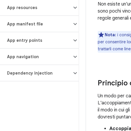
Non esiste un'u
App resources
sono pochi vinc
regole generali 
App manifest file
Nota:
i consi
App entry points
per consentire lor
trattarli come lin
App navigation
Dependency injection
Principio
Un modo per car
L'accoppiamento
il modo in cui g
dovresti puntar
Accoppi