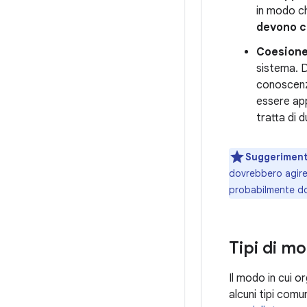
in modo ch
devono co
Coesione
sistema. D
conoscenze
essere app
tratta di d
Suggeriment
dovrebbero agire 
probabilmente do
Tipi di mo
Il modo in cui o
alcuni tipi comu