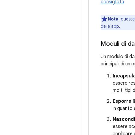
consigliata
.
Nota
:
questa 
delle app
.
Moduli di da
Un modulo di dat
principali di un 
Incapsula
essere res
molti tipi 
Esporre i
in quanto 
Nascondi 
essere acc
applicare 