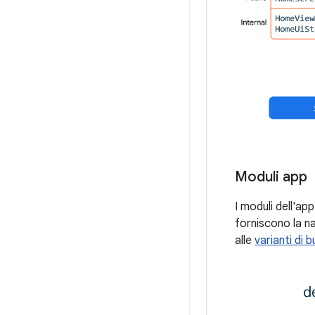
Moduli app
I moduli dell'ap
forniscono la na
alle
varianti di b