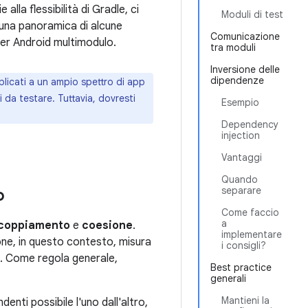
 alla flessibilità di Gradle, ci
Moduli di test
 una panoramica di alcune
Comunicazione
 per Android multimodulo.
tra moduli
Inversione delle
dipendenze
plicati a un ampio spettro di app
i da testare. Tuttavia, dovresti
Esempio
Dependency
injection
Vantaggi
Quando
separare
o
Come faccio
a
coppiamento
e
coesione
.
implementare
one, in questo contesto, misura
i consigli?
le. Come regola generale,
Best practice
generali
Mantieni la
denti possibile l'uno dall'altro,