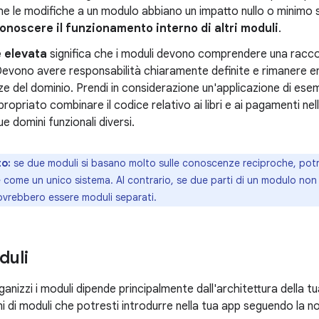
e le modifiche a un modulo abbiano un impatto nullo o minimo su
noscere il funzionamento interno di altri moduli
.
 elevata
significa che i moduli devono comprendere una racco
evono avere responsabilità chiaramente definite e rimanere ent
 del dominio. Prendi in considerazione un'applicazione di es
ropriato combinare il codice relativo ai libri e ai pagamenti ne
ue domini funzionali diversi.
o:
se due moduli si basano molto sulle conoscenze reciproche, po
come un unico sistema. Al contrario, se due parti di un modulo non 
vrebbero essere moduli separati.
duli
rganizzi i moduli dipende principalmente dall'architettura della t
ni di moduli che potresti introdurre nella tua app seguendo la 