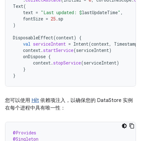
Text
(
text
=
"Last updated: 
$
lastUpdateTime
"
,
fontSize
=
25.
sp
)
DisposableEffect
(
context
)
{
val
serviceIntent
=
Intent
(
context
,
TimestampU
context
.
startService
(
serviceIntent
)
onDispose
{
context
.
stopService
(
serviceIntent
)
}
}
您可以使用
Hilt
依赖项注入，以确保您的 DataStore 实例
在每个进程中具有唯一性：
@Provides
@Singleton