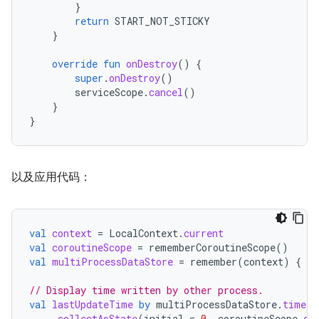
}
return
START_NOT_STICKY
}
override
fun
onDestroy
()
{
super
.
onDestroy
()
serviceScope
.
cancel
()
}
}
以及应用代码：
val
context
=
LocalContext
.
current
val
coroutineScope
=
rememberCoroutineScope
()
val
multiProcessDataStore
=
remember
(
context
)
{
Mu
// Display time written by other process.
val
lastUpdateTime
by
multiProcessDataStore
.
timeFl
.
collectAsState
(
initial
=
0
,
coroutineScope
.
co