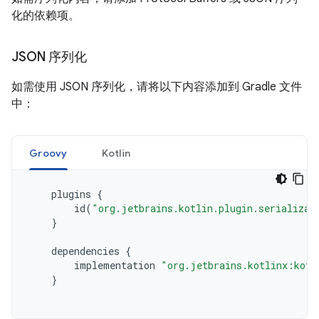
化的依赖项。
JSON 序列化
如需使用 JSON 序列化，请将以下内容添加到 Gradle 文件
中：
Groovy
Kotlin
plugins
{
id
(
"org.jetbrains.kotlin.plugin.serializat
}
dependencies
{
implementation
"org.jetbrains.kotlinx:kotl
}