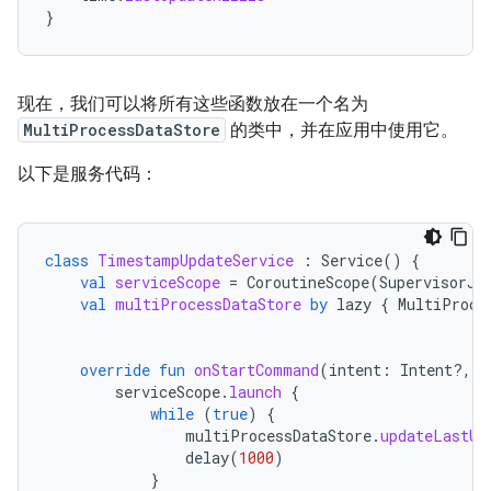
}
现在，我们可以将所有这些函数放在一个名为
MultiProcessDataStore
的类中，并在应用中使用它。
以下是服务代码：
class
TimestampUpdateService
:
Service
()
{
val
serviceScope
=
CoroutineScope
(
SupervisorJo
val
multiProcessDataStore
by
lazy
{
MultiProce
override
fun
onStartCommand
(
intent
:
Intent?,
f
serviceScope
.
launch
{
while
(
true
)
{
multiProcessDataStore
.
updateLastUp
delay
(
1000
)
}