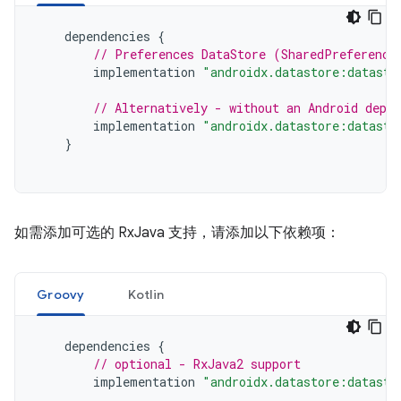
dependencies
{
// Preferences DataStore (SharedPreference
implementation
"androidx.datastore:datasto
// Alternatively - without an Android depen
implementation
"androidx.datastore:datasto
}
如需添加可选的 RxJava 支持，请添加以下依赖项：
Groovy
Kotlin
dependencies
{
// optional - RxJava2 support
implementation
"androidx.datastore:datasto