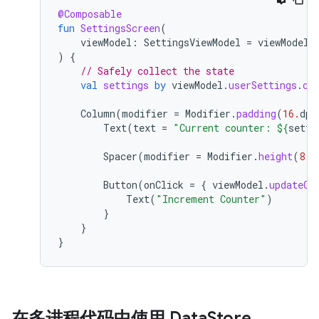
@Composable
fun
SettingsScreen
(
viewModel
:
SettingsViewModel
=
viewModel
(
)
{
// Safely collect the state
val
settings
by
viewModel
.
userSettings
.
co
Column
(
modifier
=
Modifier
.
padding
(
16.
dp
)
Text
(
text
=
"Current counter: 
${
setti
Spacer
(
modifier
=
Modifier
.
height
(
8.
d
Button
(
onClick
=
{
viewModel
.
updateCo
Text
(
"Increment Counter"
)
}
}
}
在多进程代码中使用 Data
Store