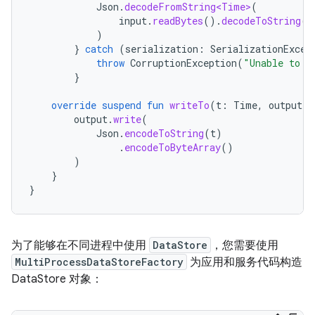
Json
.
decodeFromString<Time>
(
input
.
readBytes
().
decodeToString
()
)
}
catch
(
serialization
:
SerializationExcep
throw
CorruptionException
(
"Unable to r
}
override
suspend
fun
writeTo
(
t
:
Time
,
output
:
output
.
write
(
Json
.
encodeToString
(
t
)
.
encodeToByteArray
()
)
}
}
为了能够在不同进程中使用
DataStore
，您需要使用
MultiProcessDataStoreFactory
为应用和服务代码构造
DataStore 对象：