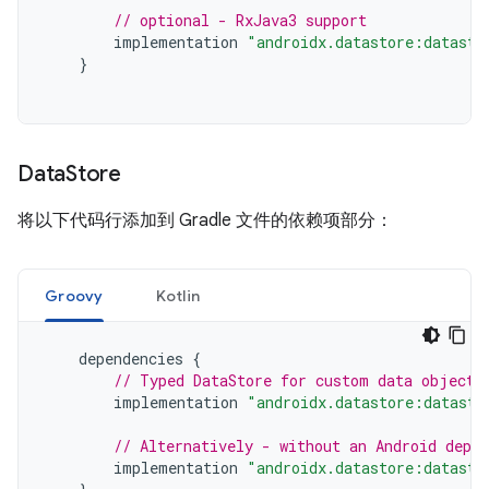
// optional - RxJava3 support
implementation
"androidx.datastore:datasto
}
Data
Store
将以下代码行添加到 Gradle 文件的依赖项部分：
Groovy
Kotlin
dependencies
{
// Typed DataStore for custom data objects
implementation
"androidx.datastore:datasto
// Alternatively - without an Android depen
implementation
"androidx.datastore:datasto