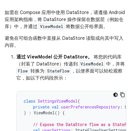
如需在 Compose 应用中使用 DataStore，请遵循 Android
应用架构指南，将 DataStore 操作保留在数据层（例如仓
库）中，并通过
ViewModel
将数据公开给界面。
避免在可组合函数中直接从 DataStore 读取或向其中写入
内容。
通过 ViewModel 公开 DataStore。
将您的代码库
（封装了 DataStore）传递到
ViewModel
中，并将
Flow
转换为
StateFlow
，以便界面可以轻松观察
它，如以下代码段所示：
class
SettingsViewModel
(
private
val
userPreferencesRepository
:
Us
)
:
ViewModel
()
{
// Expose the DataStore flow as a StateFl
val
userSettings
:
StateFlow<UserSettings>