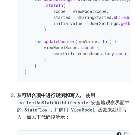
.
stateIn
(
scope
=
viewModelScope
,
started
=
SharingStarted
.
WhileSub
initialValue
=
UserSettings
.
getDe
)
fun
updateCounter
(
newValue
:
Int
)
{
viewModelScope
.
launch
{
userPreferencesRepository
.
updateC
}
}
}
从可组合项中进行观测和写入。
使用
collectAsStateWithLifecycle
安全地观察界面中
的
StateFlow
，并调用
ViewModel
函数来处理写
入，如以下代码段所示：