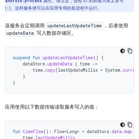
属性。请注意，进程 ID 的前缀为英文冒号
android:process
(
)。这样服务便可以在应用专用的新进程中运行。
:
该服务会定期调用
updateLastUpdateTime
，后者使用
updateData
写入数据存储区。
suspend
fun
updateLastUpdateTime
()
{
dataStore
.
updateData
{
time
-
time
.
copy
(
lastUpdateMillis
=
System
.
curren
}
}
应用使用以下数据传输读取服务写入的值：
fun
timeFlow
():
Flow<Long>
=
dataStore
.
data
.
map
{
time
.
lastUpdateMillis