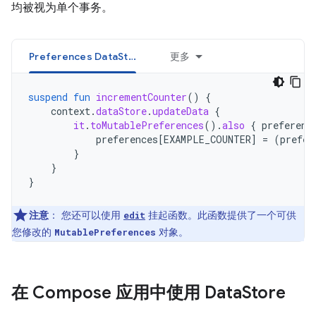
均被视为单个事务。
Preferences DataStore
更多
suspend
fun
incrementCounter
()
{
context
.
dataStore
.
updateData
{
it
.
toMutablePreferences
().
also
{
preferenc
preferences
[
EXAMPLE_COUNTER
]
=
(
prefer
}
}
}
注意
：
您还可以使用
挂起函数。此函数提供了一个可供
edit
您修改的
对象。
MutablePreferences
在 Compose 应用中使用 Data
Store