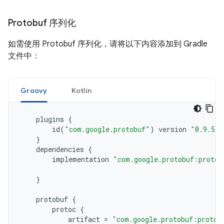
Protobuf 序列化
如需使用 Protobuf 序列化，请将以下内容添加到 Gradle
文件中：
Groovy
Kotlin
plugins
{
id
(
"com.google.protobuf"
)
version
"0.9.5"
}
dependencies
{
implementation
"com.google.protobuf:protob
}
protobuf
{
protoc
{
artifact
=
"com.google.protobuf:protoc