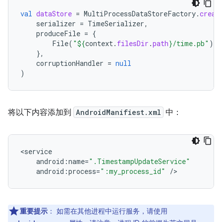
val
dataStore
=
MultiProcessDataStoreFactory
.
creat
serializer
=
TimeSerializer
,
produceFile
=
{
File
(
"
${
context
.
filesDir
.
path
}
/time.pb"
)
},
corruptionHandler
=
null
)
将以下内容添加到
AndroidManifiest.xml
中：
<
service
android
:
name
=
".TimestampUpdateService"
android
:
process
=
":my_process_id"
/
重要提示
：
如需在其他进程中运行服务，请使用