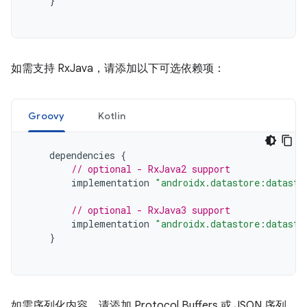
}
如需支持 RxJava，请添加以下可选依赖项：
Groovy
Kotlin
dependencies
{
// optional - RxJava2 support
implementation
"androidx.datastore:datasto
// optional - RxJava3 support
implementation
"androidx.datastore:datasto
}
如需序列化内容，请添加 Protocol Buffers 或 JSON 序列